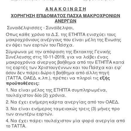
Α Ν Α Κ Ο Ι Ν Ω Σ Η
ΧΟΡΗΓΗΣΗ ΕΠΙΔΟΜΑΤΟΣ ΠΑΣΧΑ ΜΑΚΡΟΧΡΟΝΙΩΝ
ΑΝΕΡΓΩΝ
Συναδέλφισσες - Συνάδελφοι,
Όπως κάθε χρόνο το Δ.Σ. της ΕΤΗΠΤΑ ενισχύει τους
μακροχρόνιους ανέργους που είναι μέλη της Ένωσης
εν όψει των εορτών του Πάσχα.
Σύμφωνα με την απόφαση της Έκτακτης Γενικής
Συνέλευσης στις 10-11-2019, για να λάβει ένας
μακροχρόνια άνεργος βοήθημα από την ΕΤΗΠΤΑ κατά
τις εορτές των Χριστουγέννων και του Πάσχα και εφ’
όσον δεν πάρει δώρο ή βοήθημα από άλλη πηγή
(ΤΑΤΤΑ, ΟΑΕΔ. κ.λπ.), πρέπει να πληροί τις
εξής
προϋποθέσεις:
1. Να είναι μέλος της ΕΤΗΠΤΑ συμπληρωμένα,
τουλάχιστον δύο (2) χρόνια.
2. Να έχει ενήμερη κάρτα ανεργίας από τον ΟΑΕΔ.
3. Να είναι ενήμερος ταμειακώς τρεις (3) μήνες προ
των ανωτέρω εορτών.
4. Να έχει πάρει τουλάχιστον μία φορά ανεργία από
το ΤΑΤΤΑ.