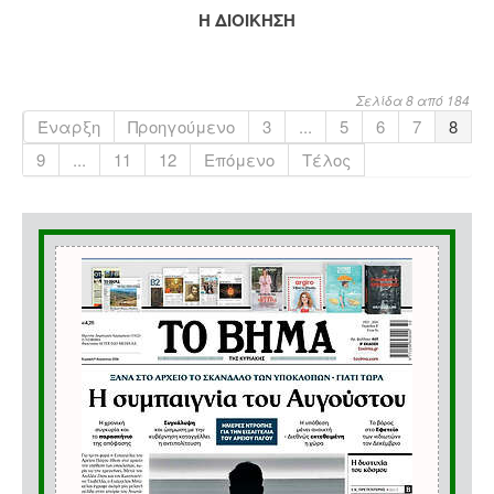
Η ΔΙΟΙΚΗΣΗ
Σελίδα 8 από 184
Έναρξη
Προηγούμενο
3
...
5
6
7
8
9
...
11
12
Επόμενο
Τέλος