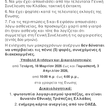
5. Να μην έχει απουσιάσει από την τελευταία Γενική
Συνέλευση του Κλάδου, τακτική ή έκτακτη.
6. Να έχει ψηφίσει κατά τις τελευταίες εκλογές της
Ένωσης.
7. Για τις περιπτώσεις 5 και 6 εφόσον απουσιάσει
λόγω ασθενείας, θα προσκομίζει χαρτί από γιατρό
ότι ήταν ασθενής και τότε θα λογίζεται ότι
συμμετείχε στη Γενική Συνέλευση ή τις αρχαιρεσίες
(εντός δύο μηνών).
Η ενίσχυση των μακροχρόνιων ανέργων
δεν δύναται
να υπερβαίνει τις πέντε (5) φορές, συνεχόμενες ή
διακεκομμένες.
Υποβολή Aιτήσεων και Δικαιολογητικών:
από Τ
ετάρτη, 18 Μαρτίου 2026
έως και Π
αρασκευή, 3
Απριλίου 2026,
από
10:00 π.μ
. έως
4:00 μ.μ.,
στα γραφεία της Ένωσης
Δικαιολογητικά:
1.
φωτοτυπία λογαριασμού τραπέζης,
αν είναι
δυνατόν Εθνικής Τράπεζας Ελλάδος
2.
ενήμερη κάρτα ανεργίας από τον ΟΑΕΔ.