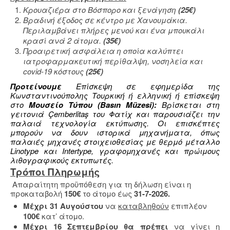
Κρουαζιέρα στο Βόσπορο και ξενάγηση
(25€)
Βραδινή έξοδος σε κέντρο με Χανουμάκια.
Περιλαμβάνει πλήρες μενού και ένα μπουκάλι
κρασί ανά 2 άτομα.
(
35
€)
Προαιρετική ασφάλεια η οποία καλύπτει
ιατροφαρμακευτική περίθαλψη, νοσηλεία και
covid-19 κόστους
(25€)
Προτείνουμε
Επίσκεψη σε εφημερίδα της
Κωνσταντινούπολης Τουρκική ή ελληνική ή επίσκεψη
στο
Μουσείο Τύπου (Basın Müzesi):
Βρίσκεται στη
γειτονιά Çemberlitaş του Φατίχ και παρουσιάζει την
παλαιά τεχνολογία εκτύπωσης. Οι επισκέπτες
μπορούν να δουν ιστορικά μηχανήματα, όπως
παλαιές μηχανές στοιχειοθεσίας με θερμό μέταλλο
Linotype και Intertype, γραφομηχανές και πρώιμους
λιθογραφικούς εκτυπωτές.
Τρόποι Πληρωμής
Απαραίτητη προϋπόθεση για τη δήλωση είναι η
προκαταβολή
150€
το άτομο έως
31-7-2026.
Μέχρι 31 Αυγούστου
να
καταβληθούν
επιπλέον
100€
κατ’ άτομο.
Μέχρι 16 Σεπτεμβρίου θα πρέπει
να γίνει η