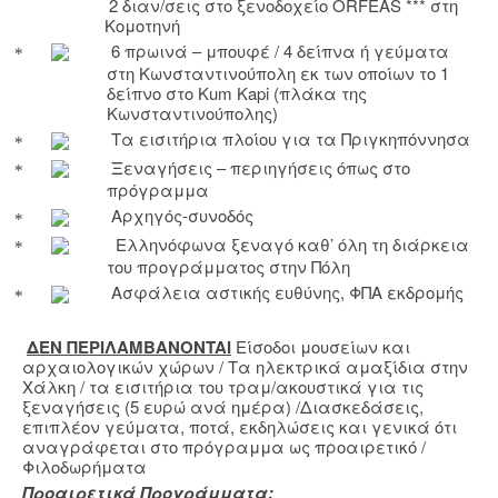
2 διαν/σεις στο ξενοδοχείο
ORFEAS
*** στη
Κομοτηνή
6 πρωινά – μπουφέ / 4 δείπνα ή γεύματα
στη Κωνσταντινούπολη εκ των οποίων το 1
δείπνο στ
o
Kum
Kapi
(πλάκα της
Κωνσταντινούπολης)
Τα εισιτήρια πλοίου για τα Πριγκηπόννησα
Ξεναγήσεις – περιηγήσεις όπως στο
πρόγραμμα
Αρχηγός-συνοδός
Ελληνόφωνα ξεναγό καθ’ όλη τη διάρκεια
του προγράμματος στην Πόλη
Ασφάλεια αστικής ευθύνης, ΦΠΑ εκδρομής
ΔΕΝ ΠΕΡΙΛΑΜΒΑΝ
ONTAI
Είσοδοι μουσείων και
αρχαιολογικών χώρων / Τα ηλεκτρικά αμαξίδια στην
Χάλκη / τα εισιτήρια του τραμ/ακουστικά για τις
ξεναγήσεις (5 ευρώ ανά ημέρα) /Διασκεδάσεις,
επιπλέον γεύματα, ποτά, εκδηλώσεις και γενικά ότι
αναγράφεται στο πρόγραμμα ως προαιρετικό /
Φιλοδωρήματα
Προαιρετικά Προγράμματα: