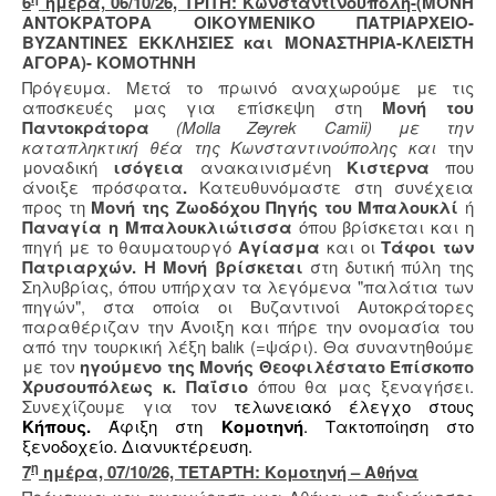
6
ημέρα, 06/10/26, ΤΡΙΤΗ: Κωνσταντινούπολη-
(ΜΟΝΗ
ΑΝΤΟΚΡΑΤΟΡΑ ΟΙΚΟΥΜΕΝΙΚΟ ΠΑΤΡΙΑΡΧΕΙΟ-
ΒΥΖΑΝΤΙΝΕΣ ΕΚΚΛΗΣΙΕΣ και ΜΟΝΑΣΤΗΡΙΑ-ΚΛΕΙΣΤΗ
ΑΓΟΡΑ)- ΚΟΜΟΤΗΝΗ
Πρόγευμα. Μετά το πρωινό αναχωρούμε με τις
αποσκευές μας για επίσκεψη στη
Μονή του
Παντοκράτορα
(Molla Zeyrek Camii) με την
καταπληκτική θέα της Κωνσταντινούπολης και
την
μοναδική
ισόγεια
ανακαινισμένη
Κιστερνα
που
άνοιξε πρόσφατα
.
Κατευθυνόμαστε στη συνέχεια
προς τη
Μονή της Ζωοδόχου Πηγής του Μπαλουκλί
ή
Παναγία η Μπαλουκλιώτισσα
όπου βρίσκεται και η
πηγή με το θαυματουργό
Αγίασμα
και οι
Τάφοι των
Πατριαρχών. Η Μονή βρίσκεται
στη δυτική πύλη της
Σηλυβρίας, όπου υπήρχαν τα λεγόμενα "παλάτια των
πηγών", στα οποία οι Βυζαντινοί Αυτοκράτορες
παραθέριζαν την Άνοιξη και πήρε την ονομασία του
από την τουρκική λέξη balık (=ψάρι). Θα συναντηθούμε
με τον
ηγούμενο της Μονής
Θεοφιλέστατο Επίσκοπο
Χρυσουπόλεως κ. Παΐσιο
όπου θα μας ξεναγήσει.
Συνεχίζουμε για τον
τελωνειακό έλεγχο στους
Κήπους.
Άφιξη στη
Κομοτηνή
. Τακτοποίηση στο
ξενοδοχείο. Διανυκτέρευση.
η
7
ημέρα, 07/10/26, ΤΕΤΑΡΤΗ: Κομοτηνή – Αθήνα