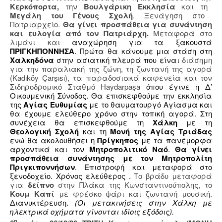
Κερκόπορτα,
την
Βουλγάρικη Εκκλησία
και τη
Μεγάλη του Γένους Σχολή
. Ξενάγηση στο
Πατριαρχείο.
Θα γίνει προσπάθεια για συνάντηση
και ευλογία από τον Πατριάρχη.
Μεταφορά στο
λιμάνι και
αναχώρηση για τα ξακουστά
ΠΡΙΓΚΗΠΟΝΝΗΣΑ
. Πρώτα θα κάνουμε μια στάση στη
Χαλκηδόνα
στην ασιατική πλευρά που είναι
διάσημη
για την παραλιακή της ζώνη, τη ζωντανή της αγορά
(Kadıköy Çarşısı), τα παραδοσιακά καφενεία και τον
Σιδηροδρομικό Σταθμό Haydarpaşa
όπου έγινε η Δ’
Οικουμενική Σύνοδος. Θα επισκεφθούμε την εκκλησία
της
Αγίας Ευθυμίας
με το θαυματουργό Αγίασμα και
θα έχουμε ελεύθερο χρόνο στην τοπική αγορά. Στη
συνέχεια θα επισκεφθούμε τη
Χάλκη
με τη
Θεολογική Σχολή
και τη
Μονή της Αγίας Τριάδας
ενώ θα ακολουθήσει η
Πρίγκηπος
με τα πανέμορφα
αρχοντικά και τον
Μητροπολιτικό Ναό
.
Θα γίνει
προσπάθεια συνάντησης με τον Μητροπολίτη
Πριγκιποννήσων
. Επιστροφή και μεταφορά στο
ξενοδοχείο. Χρόνος ελεύθερος .
Το βράδυ μεταφορά
για
δείπνο
στην Πλάκα της Κωνσταντινούπολης, το
Κουμ Καπί
με φρέσκο ψάρι και ζωντανή μουσική.
Διανυκτέρευση.
(Οι μετακινήσεις στην Χάλκη με
ηλεκτρικά οχήματα γίνονται ιδίοις εξόδοις).
η