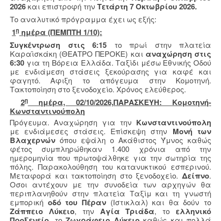
2026
και επιστροφή την
Τετάρτη 7 Οκτωβρίου 2026.
Το αναλυτικό πρόγραμμα έχει ως εξής:
η
1
ημέρα (ΠΕΜΠΤΗ 1/10):
Συγκέντρωση στις 6:15
το πρωί στην πλατεία
Καραϊσκάκη (ΘΕΑΤΡΟ ΠΕΡΟΚΕ) και
αναχώρηση στις
6:30
για τη Βόρεια Ελλάδα. Ταξίδι μέσω Εθνικής Οδού
με ενδιάμεση στάσεις ξεκούρασης για καφέ και
φαγητό. Αφιξη το απόγευμα στην Κομοτηνή.
Τακτοποίηση στο ξενοδοχείο. Χρόνος ελεύθερος.
η
2
ημέρα, 02/10/2026,ΠΑΡΑΣΚΕΥΗ: Κομοτηνή-
Κωνσταντινούπολη
Πρόγευμα. Αναχώρηση για την
Κωνσταντινούπολη
με ενδιάμεσες στάσεις. Επίσκεψη στην
Μονή των
Βλαχερνών
όπου εψάλη ο Ακάθιστος Ύμνος καθώς
φέτος συμπληρώθηκαν 1.400 χρόνια από την
ημερομηνία που πρωτοψάλθηκε για την σωτηρία της
πόλης. Παρακολούθηση του κατανυκτικού εσπερινού.
Μεταφορά και τακτοποίηση στο ξενοδοχείο.
Δείπνο
.
Οσοι αντέχουν με την συνοδεία των αρχηγών θα
περιπλανηθούν στην πλατεία Ταξίμ και τη γνωστή
εμπορική
οδό του Πέραν
(Ιστικλαλ) και θα δούν το
Ζάππειο Λύκειο
, την
Αγία Τριάδα
, το
ελληνικό
Προξενείο
, το
Ζωγράφειο Λύκειο
καθώς και πολλά