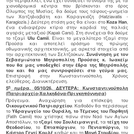
την περιβάλλει, ενώ έχει συνδέσει το όνομά της με τα
χιονοδρομικά κέντρα που βρίσκονται στο όρος
Όλυμπος της Μυσίας. θα δούμε τους τάφους–μνημεία
των Χατζηδιαβάτη και Καραγκιόζη (Hatziavatis -
Karagiozis.) Δεύτερη στάση μας θα είναι στο
Koza Han
,
ένα ενδιαφέρον κτίριο στην καρδιά της παλιάς
αγοράς μεταξιού (Kapalı Carsi). Στη συνέχεια θα δούμε
το τζαμί
Ulu Camii
. Είναι το μεγαλύτερο τζαμί στην
Προύσα και αποτελεί ορόσημο της πρώιμης
οθωμανικής αρχιτεκτονικής, με αρκετά στοιχεία από
την αρχιτεκτονική των Σελτζούκων.
Συνάντηση με τον
Σεβασμιώτατο Μητροπολίτη Προύσας κ. Ιωακείμ
που θα μας υποδεχθεί στην έδρα της Μητρόπολής
του και θα μας συντροφεύσει στο γεύμα μας
.
Επιστροφή στην Κωνσταντινούπολη. Χρόνος
ελεύθερος. Διανυκτέρευση.
η
5
ημέρα, 05/10/26, ΔΕΥΤΕΡΑ: Κωνσταντινούπολη
(Πατριαρχείο-Χαλκηδόνα-Πριγκηπόννησα)
Πρόγευμα. Αναχώρηση για επίσκεψη του
Οικουμενικού Πατριαρχείου
. Καθοδόν θα περάσουμε
το
Υδραγωγείο του Ουράλη, το Τέμενος του Πορθητή
(
Fatih
Camii
) που χτίστηκε πάνω στον Ναό των Αγίων
Αποστόλων, το
τζαμί του Σουλειμανιγιέ
, τα
τείχη του
Θεοδοσίου
, το
Επταπύργιον
, το
Πενταπύργιο,
το
Κάστρο Γεντί Κουλέ
καθώς και τη
Μονή Στουδίου,
την