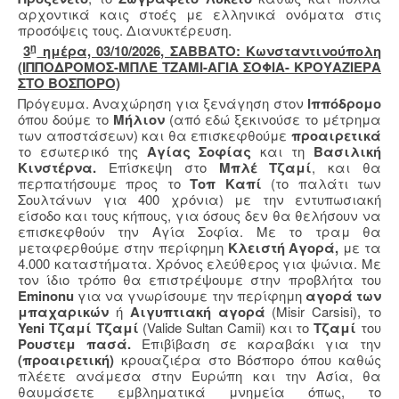
αρχοντικά καις στοές με ελληνικά ονόματα στις
προσόψεις τους. Διανυκτέρευση.
η
3
ημέρα, 03/10/2026, ΣΑΒΒΑΤΟ: Κωνσταντινούπολη
(ΙΠΠΟΔΡΟΜΟΣ-ΜΠΛΕ ΤΖΑΜΙ-ΑΓΙΑ ΣΟΦΙΑ- ΚΡΟΥΑΖΙΕΡΑ
ΣΤΟ ΒΟΣΠΟΡΟ)
Πρόγευμα. Αναχώρηση για ξενάγηση στον
Ιππόδρομο
όπου δούμε το
Μήλιον
(από εδώ ξεκινούσε το μέτρημα
των αποστάσεων) και θα επισκεφθούμε
προαιρετικά
το εσωτερικό της
Αγίας Σοφίας
και τη
Βασιλική
Κινστέρνα.
Επίσκεψη στο
Μπλέ
Τζαμί
, και θα
περπατήσουμε προς το
Τοπ Καπί
(το παλάτι των
Σουλτάνων για 400 χρόνια) με την εντυπωσιακή
είσοδο και τους κήπους, για όσους δεν θα θελήσουν να
επισκεφθούν την Αγία Σοφία. Με το τραμ θα
μεταφερθούμε στην περίφημη
Κλειστή Αγορά,
με τα
4.000 καταστήματα. Χρόνος ελεύθερος για ψώνια. Με
τον ίδιο τρόπο θα επιστρέψουμε στην προβλήτα του
Eminonu
για να γνωρίσουμε την περίφημη
αγορά των
μπαχαρικών
ή
Αιγυπτιακή αγορά
(Misir Carsisi), το
Yeni
Τζαμί Τζαμί
(Valide Sultan Camii)
και το
Τζαμί
του
Ρουστεμ πασά.
Επιβίβαση σε καραβάκι για την
(προαιρετική)
κρουαζιέρα στο Βόσπορο όπου καθώς
πλέετε ανάμεσα στην Ευρώπη και την Ασία, θα
θαυμάσετε εμβληματικά μνημεία όπως, το