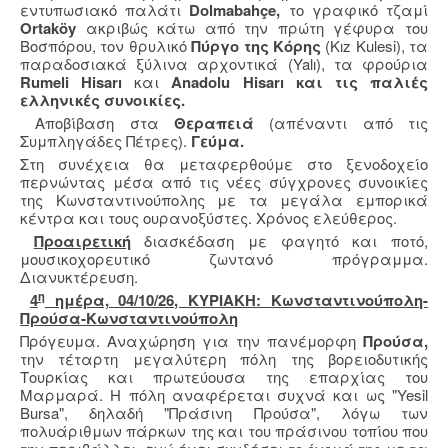
εντυπωσιακό παλάτι
Dolmabahçe,
το γραφικό τζαμί
Ortaköy
ακριβώς κάτω από την πρώτη γέφυρα του
Βοσπόρου, τον θρυλικό
Πύργο της Κόρης
(Kız Kulesi), τα
παραδοσιακά ξύλινα αρχοντικά (Yalı), τα φρούρια
Rumeli Hisarı
και
Anadolu Hisarı και τις παλιές
ελληνικές συνοικίες.
Αποβίβαση στα
Θεραπειά
(απέναντι από τις
Συμπληγάδες Πέτρες).
Γεύμα.
Στη συνέχεια θα μεταφερθούμε στο ξενοδοχείο
περνώντας μέσα από τις νέες σύγχρονες συνοικίες
της Κωνσταντινούπολης με τα μεγάλα εμπορικά
κέντρα και τους ουρανοξύστες. Χρόνος ελεύθερος.
Προαιρετική
διασκέδαση με φαγητό και ποτό,
μουσικοχορευτικό ζωντανό πρόγραμμα.
Διανυκτέρευση.
η
4
ημέρα, 04/10/26, ΚΥΡΙΑΚΗ: Κωνσταντινούπολη-
Προύσα-Κωνσταντινούπολη
Πρόγευμα. Αναχώρηση για την πανέμορφη
Προύσα,
την τέταρτη μεγαλύτερη πόλη της βορειοδυτικής
Τουρκίας και πρωτεύουσα της επαρχίας του
Μαρμαρά. Η πόλη αναφέρεται συχνά και ως "Yesil
Bursa", δηλαδή "Πράσινη Προύσα", λόγω των
πολυάριθμων πάρκων της και του πράσινου τοπίου που