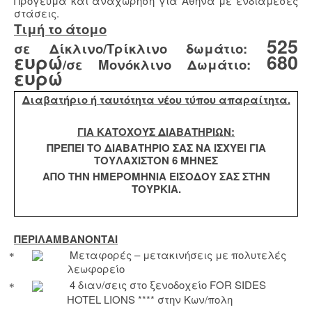
Πρόγευμα και αναχώρηση για Αθήνα με ενδιάμεσες
στάσεις.
Τιμή το άτομο
525
σε Δίκλινο/Τρίκλινο δωμάτιο:
ευρώ
680
/σε Μονόκλινο Δωμάτιο:
ευρώ
Διαβατήριο ή ταυτότητα νέου τύπου απαραίτητα.
ΓΙΑ ΚΑΤΟΧΟΥΣ ΔΙΑΒΑΤΗΡΙΩΝ:
ΠΡΕΠΕΙ ΤΟ ΔΙΑΒΑΤΗΡΙΟ ΣΑΣ ΝΑ ΙΣΧΥΕΙ ΓΙΑ
ΤΟΥΛΑΧΙΣΤΟΝ 6 ΜΗΝΕΣ
ΑΠΟ ΤΗΝ ΗΜΕΡΟΜΗΝΙΑ ΕΙΣΟΔΟΥ ΣΑΣ ΣΤΗΝ
ΤΟΥΡΚΙΑ.
ΠΕΡΙΛΑΜΒΑΝΟΝΤΑΙ
Μεταφορές – μετακινήσεις με πολυτελές
λεωφορείο
4 διαν/σεις στο ξενοδοχείο
FOR
SIDES
HOTEL
LIONS
**** στην Κων/πολη