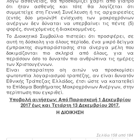
λόγω ασθενείας, θα προσκομίζει χαρτί από γιατρό
ότι ήταν ασθενής και τότε θα λογίζεται ότι
συμμετείχε στη Γενική Συνέλευση ή τις αρχαιρεσίες
(εντός δύο μηνών)Η ενίσχυση των μακροχρόνιων
ανέργων δεν δύναται να υπερβαίνει τις πέντε (5)
φορές, συνεχόμενες ή διακεκομμένες.
Το Διοικητικό Συμβούλιο πιστεύει ότι προσφέρει, σε
αυτή τη δύσκολη για όλους περίοδο, ένα μικρό δείγμα
έμπρακτης συμπαράστασης στα άνεργα μέλη που
δοκιμάζονται πιο σκληρά από όλους, για να
περάσουν όσο το δυνατόν πιο ανθρώπινα τις ημέρες
των Χριστουγέννων.
Είναι απαραίτητο ο/η αιτών να προσκομίσει
φωτοτυπία λογαριασμού τραπέζης, αν είναι δυνατόν
Εθνικής Τράπεζας Ελλάδος, έτσι ώστε να κατατεθεί
το Επίδομα Βοηθήματος Μακροχρόνιων Ανέργων, στην
περίπτωση που εγκριθεί.
Υποβολή αιτήσεων: Από Παρασκευή 1 Δεκεμβρίου
2017 έως και Τετάρτη 13 Δεκεμβρίου 2017.
Η ΔΙΟΙΚΗΣΗ
Σελίδα 158 από 184