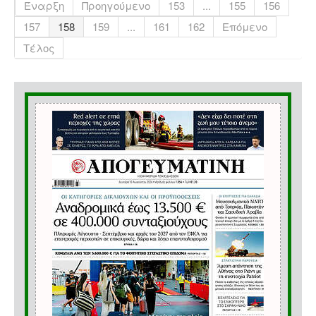
Έναρξη
Προηγούμενο
153
...
155
156
157
158
159
...
161
162
Επόμενο
Τέλος