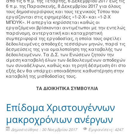
από τις 6 π.μ. της Τετάρτης, 6 Δεκεμβρίου 2017 έως τις
6 π.μ. της Παρασκευής, 8 Δεκεμβρίου 2017 για όλους
τους δημοσιογράφους και τους τεχνικούς Τύπου που
εργάζονται στις εφημερίδες «1-2-Χ» και «1-2-Χ
ΜΠΟΥΚ». Η απεργία κηρύσσεται καθώς οι
εργαζόμενοι βρίσκονται αντιμέτωποι με την εντελώς
παράνομη, αντεργατική και καταχρηστική
συμπεριφορά της εργοδοσίας, η οποία τους οφείλει
δεδουλευμένες αποδοχές τεσσάρων μηνών, παρά τις
δεσμεύσεις της για ομαλοποίηση της καταβολής των
δεδουλευμένων. Τα Δ.Σ. των Ενώσεων ζητούν την
άμεση καταβολή όλων των δεδουλευμένων αποδοχών
των συναδέλφων, καθώς και τη ρητή δέσμευση ότι στο
εξής δεν θα υπάρχει οποιαδήποτε καθυστέρηση στην
καταβολή της μισθοδοσίας τους.
ΤΑ ΔΙΟΙΚΗΤΙΚΑ ΣΥΜΒΟΥΛΙΑ
Επίδομα Χριστουγέννων
μακροχρόνιων ανέργων
Δημοσιεύθηκε : 30 Νοεμβρίου 2017
Εμφανίσεις: 4247