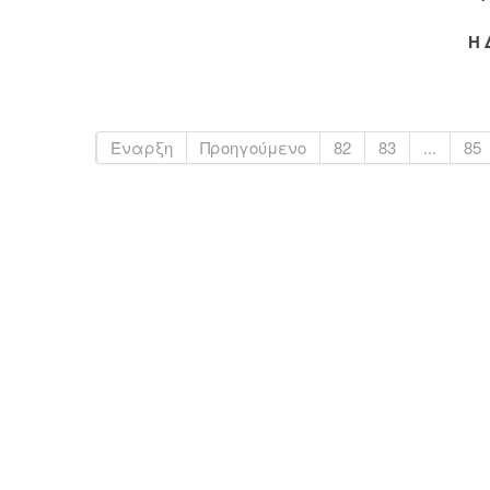
Η 
Έναρξη
Προηγούμενο
82
83
...
85