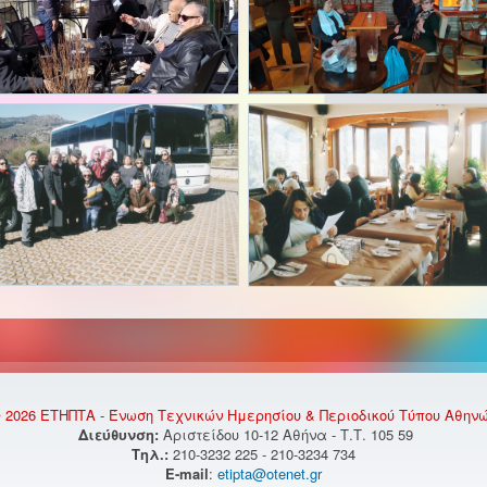
 2026 ΕΤΗΠΤΑ - Ένωση Τεχνικών Ημερησίου & Περιοδικού Τύπου Αθην
Διεύθυνση:
Αριστείδου 10-12 Αθήνα - Τ.Τ. 105 59
Τηλ.:
210-3232 225 - 210-3234 734
E-mail
:
etipta@otenet.gr