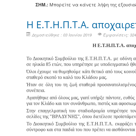
ΣΗΜ.:
Μπορείτε να κάνετε λήψη της εξουσι
Η Ε.Τ.Η.Π.Τ.Α. αποχαιρ
Δημοσιεύθηκε : 03 Ιουνίου 2019
Εμφανίσεις: 32
Η Ε.Τ.Η.Π.Τ.Α. αποχ
Το Διοικητικό Συμβούλιο της Ε.Τ.Η.Π.Τ.Α. με οδύνη α
σε ηλικία 85 ετών, που υπηρέτησε με υποδειγματικό ήθ
Όλοι έχουμε να θυμηθούμε κάτι θετικό από τους κοινού
σταθερό σκοπό το καλό του Κλάδου μας.
Ήταν σε όλη του τη ζωή σταθερά προσανατολισμένος σ
συνέπεια.
Αγαπήθηκε από όλους μας, γιατί υπήρξε πάντοτε, ευθύς 
για τον Κλάδο και τον συνάνθρωπο, πιστός και αφοσιωμ
Στην επαγγελματική του σταδιοδρομία υπηρέτησε το
σελίδες της "ΒΡΑΔΥΝΗΣ", όπου διετέλεσε προϊστάμενο
Το Διοικητικό Συμβούλιο της Ε.Τ.Η.Π.Τ.Α. εκφράζει 
σύντροφο και στα παιδιά του που πρέπει να αισθάνονται