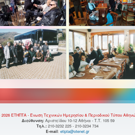
 2026 ΕΤΗΠΤΑ - Ένωση Τεχνικών Ημερησίου & Περιοδικού Τύπου Αθην
Διεύθυνση:
Αριστείδου 10-12 Αθήνα - Τ.Τ. 105 59
Τηλ.:
210-3232 225 - 210-3234 734
E-mail
:
etipta@otenet.gr