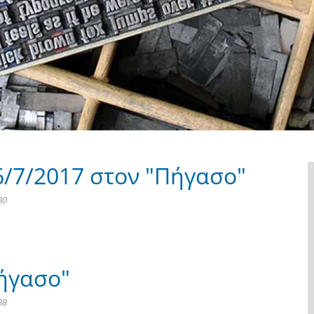
6/7/2017 στον "Πήγασο"
80
ήγασο"
38