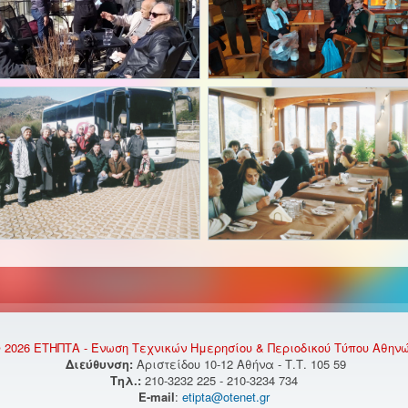
 2026 ΕΤΗΠΤΑ - Ένωση Τεχνικών Ημερησίου & Περιοδικού Τύπου Αθην
Διεύθυνση:
Αριστείδου 10-12 Αθήνα - Τ.Τ. 105 59
Τηλ.:
210-3232 225 - 210-3234 734
E-mail
:
etipta@otenet.gr