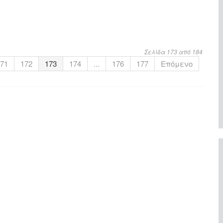
Σελίδα 173 από 184
71
172
173
174
...
176
177
Επόμενο