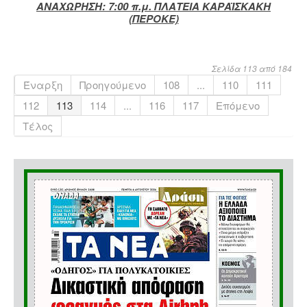
ΑΝΑΧΩΡΗΣΗ: 7:00 π.μ. ΠΛΑΤΕΙΑ ΚΑΡΑΪΣΚΑΚΗ
(ΠΕΡΟΚΕ)
Σελίδα 113 από 184
Έναρξη
Προηγούμενο
108
...
110
111
112
113
114
...
116
117
Επόμενο
Τέλος