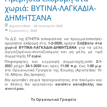
χωριά: ΒΥΤΙΝΑ-ΛΑΓΚΑΔΙΑ-
ΔΗΜΗΤΣΑΝΑ
Δημοσιεύθηκε : 08 Ιανουαρίου 2020
Εμφανίσεις: 3548
Το Δ.Σ. της ΕΤΗΠΤΑ αποφάσισε να πραγματοποιήσει
ημερήσια εκδρομή στις
1-2-2020,
ημέρα
Σάββατο στα
χωριά
ΒΥΤΙΝΑ-ΛΑΓΚΑΔΙΑ-ΔΗΜΗΤΣΑΝΑ
για τα μέλη
(εργαζομένων-συνταξιούχων) και μη μέλη, με τιμή
συμμετοχής
17 ευρώ.
Πληροφορίες και εγγραφή συμμετοχής:από
2-1-
202
0 μέχρι
24-1-2020
και ώρες
11:00 π.μ
. έως
1:00 μ.μ
.
στο Οργανωτικό Γραφείο της Ένωσης (Αριστείδου 10-
12, Αθήνα, 2ος όροφος).
Θα κρατηθεί σειρά προτεραιότητας στο πούλμαν και
οι θέσεις θα κρατούνται
κατόπιν καταβολής του
αντιτίμου.
Το Οργανωτικό Γραφείο