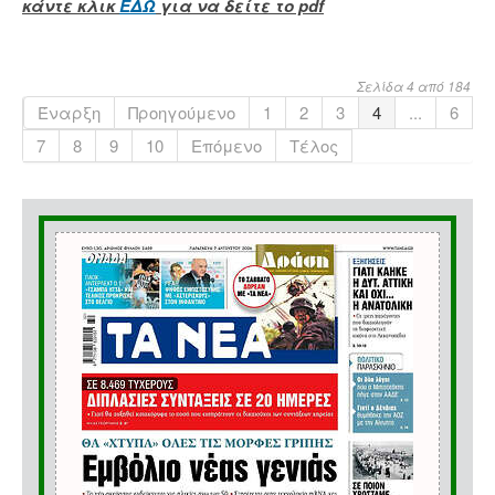
κάντε κλικ
ΕΔΩ
για να δείτε το pdf
Σελίδα 4 από 184
Έναρξη
Προηγούμενο
1
2
3
4
...
6
7
8
9
10
Επόμενο
Τέλος