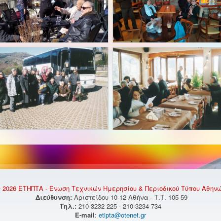
 2026 ΕΤΗΠΤΑ - Ένωση Τεχνικών Ημερησίου & Περιοδικού Τύπου Αθην
Διεύθυνση:
Αριστείδου 10-12 Αθήνα - Τ.Τ. 105 59
Τηλ.:
210-3232 225 - 210-3234 734
E-mail
:
etipta@otenet.gr