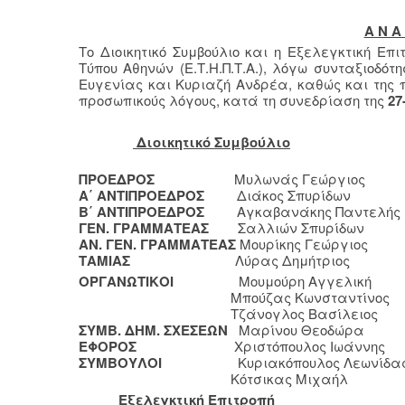
Α Ν Α 
Το Διοικητικό Συμβούλιο και η Εξελεγκτική Επ
Τύπου Αθηνών (Ε.Τ.Η.Π.Τ.Α.), λόγω συνταξιοδ
Ευγενίας και Κυριαζή Ανδρέα, καθώς και της
προσωπικούς λόγους, κατά τη συνεδρίαση της
27
Διοικητικό Συμβούλιο
ΠΡΟΕΔΡΟΣ
Μυλωνάς Γεώργιος
Α΄ ΑΝΤΙΠΡΟΕΔΡΟΣ
Διάκος Σπυρίδων
Β΄ ΑΝΤΙΠΡΟΕΔΡΟΣ
Αγκαβανάκης Παντελής
ΓΕΝ. ΓΡΑΜΜΑΤΕΑΣ
Σαλλιών Σπυρίδων
ΑΝ. ΓΕΝ. ΓΡΑΜΜΑΤΕΑΣ
Μουρίκης Γεώργιος
ΤΑΜΙΑΣ
Λύρας Δημήτριος
ΟΡΓΑΝΩΤΙΚΟΙ
Μουμούρη Αγγελική
Μπούζας Κωνσταντίνος
Τζάνογλος Βασίλειος
ΣΥΜΒ. ΔΗΜ. ΣΧΕΣΕΩΝ
Μαρίνου Θεοδώρα
ΕΦΟΡΟΣ
Χριστόπουλος Ιωάννης
ΣΥΜΒΟΥΛΟΙ
Κυριακόπουλος Λεωνίδα
Κότσικας Μιχαήλ
Εξελεγκτική Επιτροπή