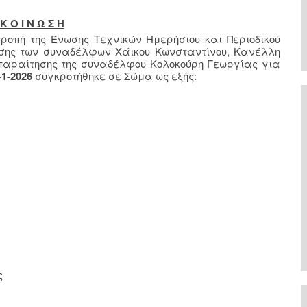
Κ Ο Ι Ν Ω Σ Η
ιτροπή της Ένωσης Τεχνικών Ημερήσιου και Περιοδικού
ότησης των συναδέλφων Χάικου Κωνσταντίνου, Κανέλλη
 παραίτησης της συναδέλφου Κολοκούρη Γεωργίας για
-1-2026
συγκροτήθηκε σε Σώμα ως εξής:
ς