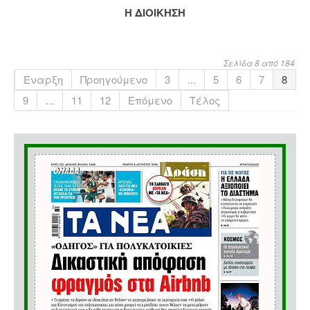
Η ΔΙΟΙΚΗΣΗ
Σελίδα 8 από 184
Έναρξη
Προηγούμενο
3
...
5
6
7
8
9
...
11
12
Επόμενο
Τέλος