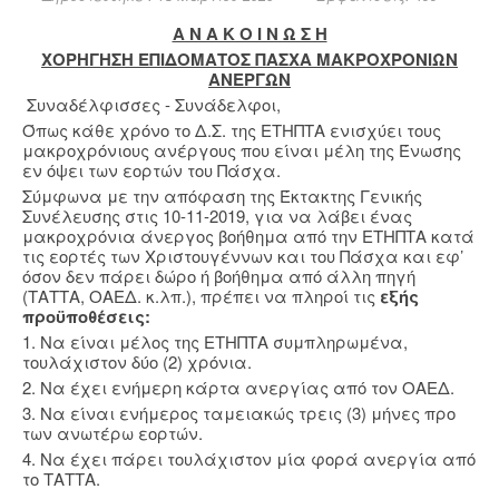
Α Ν Α Κ Ο Ι Ν Ω Σ Η
ΧΟΡΗΓΗΣΗ ΕΠΙΔΟΜΑΤΟΣ ΠΑΣΧΑ ΜΑΚΡΟΧΡΟΝΙΩΝ
ΑΝΕΡΓΩΝ
Συναδέλφισσες - Συνάδελφοι,
Όπως κάθε χρόνο το Δ.Σ. της ΕΤΗΠΤΑ ενισχύει τους
μακροχρόνιους ανέργους που είναι μέλη της Ένωσης
εν όψει των εορτών του Πάσχα.
Σύμφωνα με την απόφαση της Έκτακτης Γενικής
Συνέλευσης στις 10-11-2019, για να λάβει ένας
μακροχρόνια άνεργος βοήθημα από την ΕΤΗΠΤΑ κατά
τις εορτές των Χριστουγέννων και του Πάσχα και εφ’
όσον δεν πάρει δώρο ή βοήθημα από άλλη πηγή
(ΤΑΤΤΑ, ΟΑΕΔ. κ.λπ.), πρέπει να πληροί τις
εξής
προϋποθέσεις:
1. Να είναι μέλος της ΕΤΗΠΤΑ συμπληρωμένα,
τουλάχιστον δύο (2) χρόνια.
2. Να έχει ενήμερη κάρτα ανεργίας από τον ΟΑΕΔ.
3. Να είναι ενήμερος ταμειακώς τρεις (3) μήνες προ
των ανωτέρω εορτών.
4. Να έχει πάρει τουλάχιστον μία φορά ανεργία από
το ΤΑΤΤΑ.