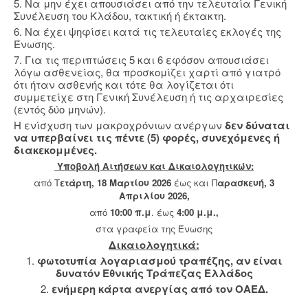
5. Να μην έχει απουσιάσει από την τελευταία Γενική
Συνέλευση του Κλάδου, τακτική ή έκτακτη.
6. Να έχει ψηφίσει κατά τις τελευταίες εκλογές της
Ένωσης.
7. Για τις περιπτώσεις 5 και 6 εφόσον απουσιάσει
λόγω ασθενείας, θα προσκομίζει χαρτί από γιατρό
ότι ήταν ασθενής και τότε θα λογίζεται ότι
συμμετείχε στη Γενική Συνέλευση ή τις αρχαιρεσίες
(εντός δύο μηνών).
Η ενίσχυση των μακροχρόνιων ανέργων
δεν δύναται
να υπερβαίνει τις πέντε (5) φορές, συνεχόμενες ή
διακεκομμένες.
Υποβολή Aιτήσεων και Δικαιολογητικών:
από Τ
ετάρτη, 18 Μαρτίου 2026
έως και Π
αρασκευή, 3
Απριλίου 2026,
από
10:00 π.μ
. έως
4:00 μ.μ.,
στα γραφεία της Ένωσης
Δικαιολογητικά:
1.
φωτοτυπία λογαριασμού τραπέζης,
αν είναι
δυνατόν Εθνικής Τράπεζας Ελλάδος
2.
ενήμερη κάρτα ανεργίας από τον ΟΑΕΔ.