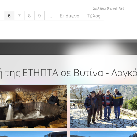
Σελίδα 6 από 184
5
6
7
8
9
...
Επόμενο
Τέλος
 της ΕΤΗΠΤΑ σε Βυτίνα - Λαγκ