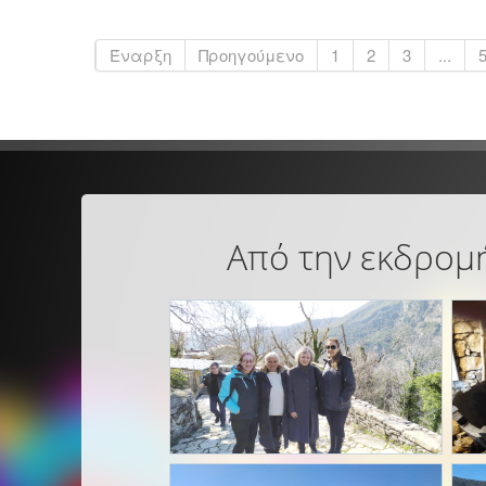
Έναρξη
Προηγούμενο
1
2
3
...
Από την εκδρομή