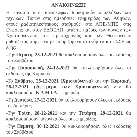
ΑΝΑΚΟΙΝΩΣΗ
Η εργασία των συναδέλφων διοικητικών υπαλλήλων και
τεχνικών Τύπων στις ημερήσιες εφημερίδες των Αθηνών,
στους ραδιοτηλεοπτικούς σταθμούς, στο ΑΠΕ-ΜΠΕ, στις
Ενώσεις και στον ΕΔΟΕΑΠ κατά τις ημέρες των αργιών των
Χριστουγέννων, της Πρωτοχρονιάς και των Θεοφανείων
ρυθμίζεται, σύμφωνα με τα οριζόμενα στο νόμο και τις ΣΣΕ ως
εξής:
-Την
Πέμπτη, 23-12-2021
θα κυκλοφορήσουν όλες οι εκδόσεις
του Σαββάτου.
-Την
Παρασκευή, 24-12-2021
θα κυκλοφορήσουν όλες οι
εκδόσεις της Κυριακής.
-Το
Σάββατο, 25-12-2021 (Χριστούγεννα)
και την
Κυριακή,
26-12-2021 (2η μέρα των Χριστουγέννων)
δεν θα
κυκλοφορήσει
Κ Α Μ Ι Α
εφημερίδα.
-Τη
Δευτέρα, 27-12-2021
θα κυκλοφορήσουν όλες οι εκδόσεις
της Δευτέρας.
-Την
Τρίτη, 28-12-2021
και την
Τετάρτη, 29-12-2021
θα
κυκλοφορήσουν κανονικά όλες οι εφημερίδες.
-Την
Πέμπτη, 30-12-2021
θα κυκλοφορήσουν όλες εκδόσεις
του Σαββάτου.