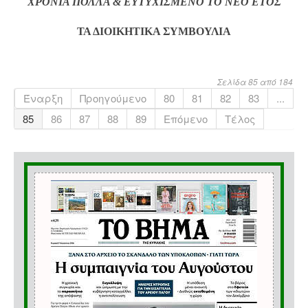
ΧΡΟΝΙΑ ΠΟΛΛΑ & ΕΥΤΥΧΙΣΜΕΝΟ ΤΟ ΝΕΟ ΕΤΟΣ
ΤΑ ΔΙΟΙΚΗΤΙΚΑ ΣΥΜΒΟΥΛΙΑ
Σελίδα 85 από 184
Έναρξη
Προηγούμενο
80
81
82
83
...
85
86
87
88
89
Επόμενο
Τέλος