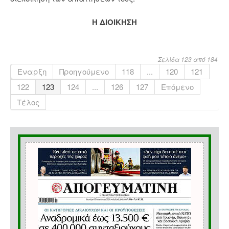
Η ΔΙΟΙΚΗΣΗ
Σελίδα 123 από 184
Έναρξη
Προηγούμενο
118
...
120
121
122
123
124
...
126
127
Επόμενο
Τέλος