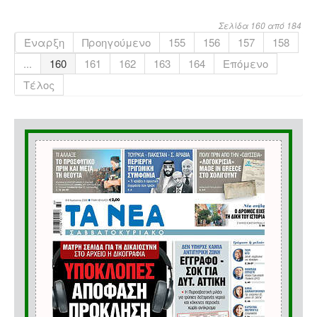
Σελίδα 160 από 184
Έναρξη
Προηγούμενο
155
156
157
158
...
160
161
162
163
164
Επόμενο
Τέλος