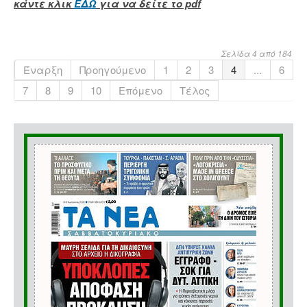
κάντε κλικ
ΕΔΩ
για να δείτε το pdf
Σελίδα 4 από 184
Έναρξη
Προηγούμενο
1
2
3
4
...
6
7
8
9
10
Επόμενο
Τέλος