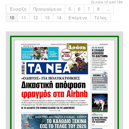
Σελίδα 10 από 184
Έναρξη
Προηγούμενο
5
6
7
8
...
10
11
12
13
14
Επόμενο
Τέλος