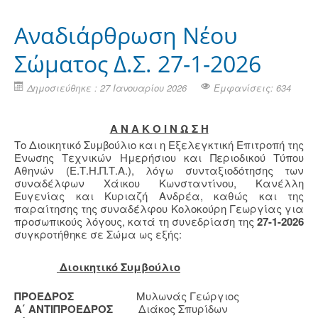
Αναδιάρθρωση Νέου
Σώματος Δ.Σ. 27-1-2026
Δημοσιεύθηκε : 27 Ιανουαρίου 2026
Εμφανίσεις: 634
Α Ν Α Κ Ο Ι Ν Ω Σ Η
Το Διοικητικό Συμβούλιο και η Εξελεγκτική Επιτροπή της
Ένωσης Τεχνικών Ημερήσιου και Περιοδικού Τύπου
Αθηνών (Ε.Τ.Η.Π.Τ.Α.), λόγω συνταξιοδότησης των
συναδέλφων Χάικου Κωνσταντίνου, Κανέλλη
Ευγενίας και Κυριαζή Ανδρέα, καθώς και της
παραίτησης της συναδέλφου Κολοκούρη Γεωργίας για
προσωπικούς λόγους, κατά τη συνεδρίαση της
27-1-2026
συγκροτήθηκε σε Σώμα ως εξής:
Διοικητικό Συμβούλιο
ΠΡΟΕΔΡΟΣ
Μυλωνάς Γεώργιος
Α΄ ΑΝΤΙΠΡΟΕΔΡΟΣ
Διάκος Σπυρίδων