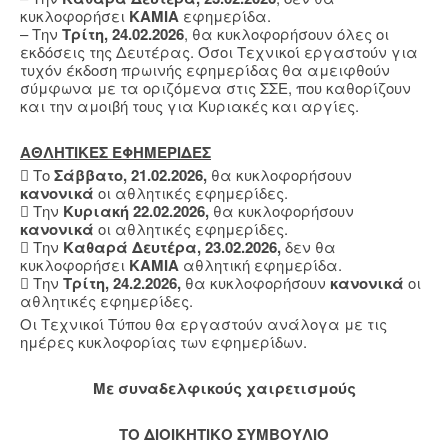
κυκλοφορήσει
ΚΑΜΙΑ
εφημερίδα.
– Την
Τρίτη, 24.02.2026
, θα κυκλοφορήσουν όλες οι
εκδόσεις της Δευτέρας. Όσοι Τεχνικοί εργαστούν για
τυχόν έκδοση πρωινής εφημερίδας θα αμειφθούν
σύμφωνα με τα οριζόμενα στις ΣΣΕ, που καθορίζουν
και την αμοιβή τους για Κυριακές και αργίες.
ΑΘΛΗΤΙΚΕΣ ΕΦΗΜΕΡΙΔΕΣ
 Το
Σάββατο, 21.02.2026,
θα κυκλοφορήσουν
κανονικά
οι αθλητικές εφημερίδες.
 Την
Κυριακή 22.02.2026,
θα κυκλοφορήσουν
κανονικά
οι αθλητικές εφημερίδες.
 Την
Καθαρά Δευτέρα, 23.02.2026,
δεν θα
κυκλοφορήσει
ΚΑΜΙΑ
αθλητική εφημερίδα.
 Την
Τρίτη, 24.2.2026,
θα κυκλοφορήσουν
κανονικά
οι
αθλητικές εφημερίδες.
Οι Τεχνικοί Τύπου θα εργαστούν ανάλογα με τις
ημέρες κυκλοφορίας των εφημερίδων.
Mε συναδελφικούς χαιρετισμούς
ΤΟ ΔΙΟΙΚΗΤΙΚΟ ΣΥΜΒΟΥΛΙΟ