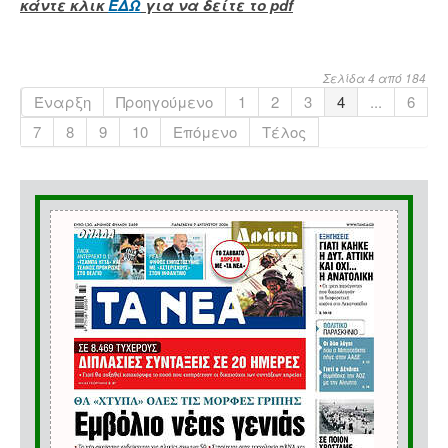
κάντε κλικ
ΕΔΩ
για να δείτε το pdf
Σελίδα 4 από 184
Έναρξη
Προηγούμενο
1
2
3
4
...
6
7
8
9
10
Επόμενο
Τέλος