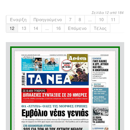
Σελίδα 12 από 184
Έναρξη
Προηγούμενο
7
8
...
10
11
12
13
14
...
16
Επόμενο
Τέλος