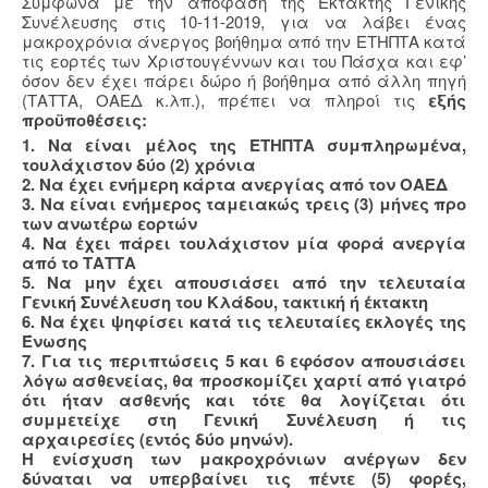
Σύμφωνα με την απόφαση της Έκτακτης Γενικής
Συνέλευσης στις 10-11-2019, για να λάβει ένας
μακροχρόνια άνεργος βοήθημα από την ΕΤΗΠΤΑ κατά
τις εορτές των Χριστουγέννων και του Πάσχα και εφ’
όσον δεν έχει πάρει δώρο ή βοήθημα από άλλη πηγή
(ΤΑΤΤΑ, ΟΑΕΔ κ.λπ.), πρέπει να πληροί τις
εξής
προϋποθέσεις:
1. Να είναι μέλος της ΕΤΗΠΤΑ συμπληρωμένα,
τουλάχιστον δύο (2) χρόνια
2. Να έχει ενήμερη κάρτα ανεργίας από τον ΟΑΕΔ
3. Να είναι ενήμερος ταμειακώς τρεις (3) μήνες προ
των ανωτέρω εορτών
4. Να έχει πάρει τουλάχιστον μία φορά ανεργία
από το ΤΑΤΤΑ
5. Να μην έχει απουσιάσει από την τελευταία
Γενική Συνέλευση του Κλάδου, τακτική ή έκτακτη
6. Να έχει ψηφίσει κατά τις τελευταίες εκλογές της
Ένωσης
7. Για τις περιπτώσεις 5 και 6 εφόσον απουσιάσει
λόγω ασθενείας, θα προσκομίζει χαρτί από γιατρό
ότι ήταν ασθενής και τότε θα λογίζεται ότι
συμμετείχε στη Γενική Συνέλευση ή τις
αρχαιρεσίες (εντός δύο μηνών).
Η ενίσχυση των μακροχρόνιων ανέργων δεν
δύναται να υπερβαίνει τις πέντε (5) φορές,