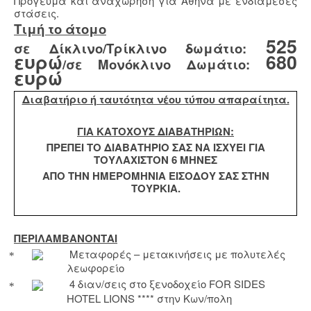
Πρόγευμα και αναχώρηση για Αθήνα με ενδιάμεσες
στάσεις.
Τιμή το άτομο
525
σε Δίκλινο/Τρίκλινο δωμάτιο:
ευρώ
680
/σε Μονόκλινο Δωμάτιο:
ευρώ
Διαβατήριο ή ταυτότητα νέου τύπου απαραίτητα.
ΓΙΑ ΚΑΤΟΧΟΥΣ ΔΙΑΒΑΤΗΡΙΩΝ:
ΠΡΕΠΕΙ ΤΟ ΔΙΑΒΑΤΗΡΙΟ ΣΑΣ ΝΑ ΙΣΧΥΕΙ ΓΙΑ
ΤΟΥΛΑΧΙΣΤΟΝ 6 ΜΗΝΕΣ
ΑΠΟ ΤΗΝ ΗΜΕΡΟΜΗΝΙΑ ΕΙΣΟΔΟΥ ΣΑΣ ΣΤΗΝ
ΤΟΥΡΚΙΑ.
ΠΕΡΙΛΑΜΒΑΝΟΝΤΑΙ
Μεταφορές – μετακινήσεις με πολυτελές
λεωφορείο
4 διαν/σεις στο ξενοδοχείο
FOR
SIDES
HOTEL
LIONS
**** στην Κων/πολη