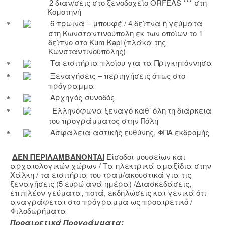
2 διαν/σεις στο ξενοδοχείο
ORFEAS
*** στη
Κομοτηνή
6 πρωινά – μπουφέ / 4 δείπνα ή γεύματα
στη Κωνσταντινούπολη εκ των οποίων το 1
δείπνο στ
o
Kum
Kapi
(πλάκα της
Κωνσταντινούπολης)
Τα εισιτήρια πλοίου για τα Πριγκηπόννησα
Ξεναγήσεις – περιηγήσεις όπως στο
πρόγραμμα
Αρχηγός-συνοδός
Ελληνόφωνα ξεναγό καθ’ όλη τη διάρκεια
του προγράμματος στην Πόλη
Ασφάλεια αστικής ευθύνης, ΦΠΑ εκδρομής
ΔΕΝ ΠΕΡΙΛΑΜΒΑΝ
ONTAI
Είσοδοι μουσείων και
αρχαιολογικών χώρων / Τα ηλεκτρικά αμαξίδια στην
Χάλκη / τα εισιτήρια του τραμ/ακουστικά για τις
ξεναγήσεις (5 ευρώ ανά ημέρα) /Διασκεδάσεις,
επιπλέον γεύματα, ποτά, εκδηλώσεις και γενικά ότι
αναγράφεται στο πρόγραμμα ως προαιρετικό /
Φιλοδωρήματα
Προαιρετικά Προγράμματα: