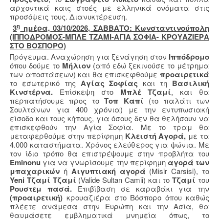
αρχοντικά καις στοές με ελληνικά ονόματα στις
προσόψεις τους. Διανυκτέρευση.
η
3
ημέρα, 03/10/2026, ΣΑΒΒΑΤΟ: Κωνσταντινούπολη
(ΙΠΠΟΔΡΟΜΟΣ-ΜΠΛΕ ΤΖΑΜΙ-ΑΓΙΑ ΣΟΦΙΑ- ΚΡΟΥΑΖΙΕΡΑ
ΣΤΟ ΒΟΣΠΟΡΟ)
Πρόγευμα. Αναχώρηση για ξενάγηση στον
Ιππόδρομο
όπου δούμε το
Μήλιον
(από εδώ ξεκινούσε το μέτρημα
των αποστάσεων) και θα επισκεφθούμε
προαιρετικά
το εσωτερικό της
Αγίας Σοφίας
και τη
Βασιλική
Κινστέρνα.
Επίσκεψη στο
Μπλέ
Τζαμί
, και θα
περπατήσουμε προς το
Τοπ Καπί
(το παλάτι των
Σουλτάνων για 400 χρόνια) με την εντυπωσιακή
είσοδο και τους κήπους, για όσους δεν θα θελήσουν να
επισκεφθούν την Αγία Σοφία. Με το τραμ θα
μεταφερθούμε στην περίφημη
Κλειστή Αγορά,
με τα
4.000 καταστήματα. Χρόνος ελεύθερος για ψώνια. Με
τον ίδιο τρόπο θα επιστρέψουμε στην προβλήτα του
Eminonu
για να γνωρίσουμε την περίφημη
αγορά των
μπαχαρικών
ή
Αιγυπτιακή αγορά
(Misir Carsisi), το
Yeni
Τζαμί Τζαμί
(Valide Sultan Camii)
και το
Τζαμί
του
Ρουστεμ πασά.
Επιβίβαση σε καραβάκι για την
(προαιρετική)
κρουαζιέρα στο Βόσπορο όπου καθώς
πλέετε ανάμεσα στην Ευρώπη και την Ασία, θα
θαυμάσετε εμβληματικά μνημεία όπως, το