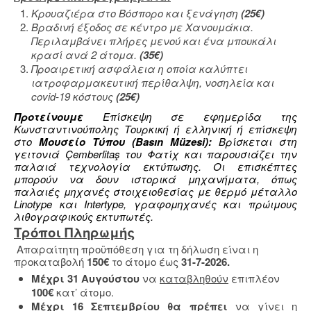
Κρουαζιέρα στο Βόσπορο και ξενάγηση
(25€)
Βραδινή έξοδος σε κέντρο με Χανουμάκια.
Περιλαμβάνει πλήρες μενού και ένα μπουκάλι
κρασί ανά 2 άτομα.
(
35
€)
Προαιρετική ασφάλεια η οποία καλύπτει
ιατροφαρμακευτική περίθαλψη, νοσηλεία και
covid-19 κόστους
(25€)
Προτείνουμε
Επίσκεψη σε εφημερίδα της
Κωνσταντινούπολης Τουρκική ή ελληνική ή επίσκεψη
στο
Μουσείο Τύπου (Basın Müzesi):
Βρίσκεται στη
γειτονιά Çemberlitaş του Φατίχ και παρουσιάζει την
παλαιά τεχνολογία εκτύπωσης. Οι επισκέπτες
μπορούν να δουν ιστορικά μηχανήματα, όπως
παλαιές μηχανές στοιχειοθεσίας με θερμό μέταλλο
Linotype και Intertype, γραφομηχανές και πρώιμους
λιθογραφικούς εκτυπωτές.
Τρόποι Πληρωμής
Απαραίτητη προϋπόθεση για τη δήλωση είναι η
προκαταβολή
150€
το άτομο έως
31-7-2026.
Μέχρι 31 Αυγούστου
να
καταβληθούν
επιπλέον
100€
κατ’ άτομο.
Μέχρι 16 Σεπτεμβρίου θα πρέπει
να γίνει η