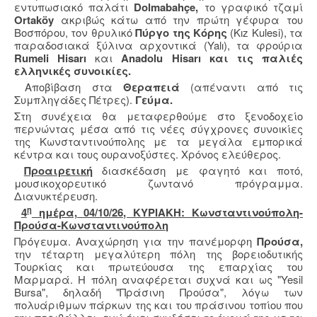
εντυπωσιακό παλάτι
Dolmabahçe,
το γραφικό τζαμί
Ortaköy
ακριβώς κάτω από την πρώτη γέφυρα του
Βοσπόρου, τον θρυλικό
Πύργο της Κόρης
(Kız Kulesi), τα
παραδοσιακά ξύλινα αρχοντικά (Yalı), τα φρούρια
Rumeli Hisarı
και
Anadolu Hisarı και τις παλιές
ελληνικές συνοικίες.
Αποβίβαση στα
Θεραπειά
(απέναντι από τις
Συμπληγάδες Πέτρες).
Γεύμα.
Στη συνέχεια θα μεταφερθούμε στο ξενοδοχείο
περνώντας μέσα από τις νέες σύγχρονες συνοικίες
της Κωνσταντινούπολης με τα μεγάλα εμπορικά
κέντρα και τους ουρανοξύστες. Χρόνος ελεύθερος.
Προαιρετική
διασκέδαση με φαγητό και ποτό,
μουσικοχορευτικό ζωντανό πρόγραμμα.
Διανυκτέρευση.
η
4
ημέρα, 04/10/26, ΚΥΡΙΑΚΗ: Κωνσταντινούπολη-
Προύσα-Κωνσταντινούπολη
Πρόγευμα. Αναχώρηση για την πανέμορφη
Προύσα,
την τέταρτη μεγαλύτερη πόλη της βορειοδυτικής
Τουρκίας και πρωτεύουσα της επαρχίας του
Μαρμαρά. Η πόλη αναφέρεται συχνά και ως "Yesil
Bursa", δηλαδή "Πράσινη Προύσα", λόγω των
πολυάριθμων πάρκων της και του πράσινου τοπίου που