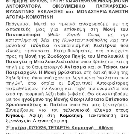
6
ημέρα, 06/10/26, ΤΡΙΤΗ: Κωνσταντινούπολη-
(ΜΟΝΗ
ΑΝΤΟΚΡΑΤΟΡΑ ΟΙΚΟΥΜΕΝΙΚΟ ΠΑΤΡΙΑΡΧΕΙΟ-
ΒΥΖΑΝΤΙΝΕΣ ΕΚΚΛΗΣΙΕΣ και ΜΟΝΑΣΤΗΡΙΑ-ΚΛΕΙΣΤΗ
ΑΓΟΡΑ)- ΚΟΜΟΤΗΝΗ
Πρόγευμα. Μετά το πρωινό αναχωρούμε με τις
αποσκευές μας για επίσκεψη στη
Μονή του
Παντοκράτορα
(Molla Zeyrek Camii) με την
καταπληκτική θέα της Κωνσταντινούπολης και
την
μοναδική
ισόγεια
ανακαινισμένη
Κιστερνα
που
άνοιξε πρόσφατα
.
Κατευθυνόμαστε στη συνέχεια
προς τη
Μονή της Ζωοδόχου Πηγής του Μπαλουκλί
ή
Παναγία η Μπαλουκλιώτισσα
όπου βρίσκεται και η
πηγή με το θαυματουργό
Αγίασμα
και οι
Τάφοι των
Πατριαρχών. Η Μονή βρίσκεται
στη δυτική πύλη της
Σηλυβρίας, όπου υπήρχαν τα λεγόμενα "παλάτια των
πηγών", στα οποία οι Βυζαντινοί Αυτοκράτορες
παραθέριζαν την Άνοιξη και πήρε την ονομασία του
από την τουρκική λέξη balık (=ψάρι). Θα συναντηθούμε
με τον
ηγούμενο της Μονής
Θεοφιλέστατο Επίσκοπο
Χρυσουπόλεως κ. Παΐσιο
όπου θα μας ξεναγήσει.
Συνεχίζουμε για τον
τελωνειακό έλεγχο στους
Κήπους.
Άφιξη στη
Κομοτηνή
. Τακτοποίηση στο
ξενοδοχείο. Διανυκτέρευση.
η
7
ημέρα, 07/10/26, ΤΕΤΑΡΤΗ: Κομοτηνή – Αθήνα