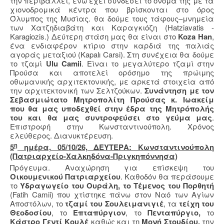
την περιβάλλει, ενώ έχει συνδέσει το όνομά της με τα
χιονοδρομικά κέντρα που βρίσκονται στο όρος
Όλυμπος της Μυσίας. θα δούμε τους τάφους–μνημεία
των Χατζηδιαβάτη και Καραγκιόζη (Hatziavatis -
Karagiozis.) Δεύτερη στάση μας θα είναι στο
Koza Han
,
ένα ενδιαφέρον κτίριο στην καρδιά της παλιάς
αγοράς μεταξιού (Kapalı Carsi). Στη συνέχεια θα δούμε
το τζαμί
Ulu Camii
. Είναι το μεγαλύτερο τζαμί στην
Προύσα και αποτελεί ορόσημο της πρώιμης
οθωμανικής αρχιτεκτονικής, με αρκετά στοιχεία από
την αρχιτεκτονική των Σελτζούκων.
Συνάντηση με τον
Σεβασμιώτατο Μητροπολίτη Προύσας κ. Ιωακείμ
που θα μας υποδεχθεί στην έδρα της Μητρόπολής
του και θα μας συντροφεύσει στο γεύμα μας
.
Επιστροφή στην Κωνσταντινούπολη. Χρόνος
ελεύθερος. Διανυκτέρευση.
η
5
ημέρα, 05/10/26, ΔΕΥΤΕΡΑ: Κωνσταντινούπολη
(Πατριαρχείο-Χαλκηδόνα-Πριγκηπόννησα)
Πρόγευμα. Αναχώρηση για επίσκεψη του
Οικουμενικού Πατριαρχείου
. Καθοδόν θα περάσουμε
το
Υδραγωγείο του Ουράλη, το Τέμενος του Πορθητή
(
Fatih
Camii
) που χτίστηκε πάνω στον Ναό των Αγίων
Αποστόλων, το
τζαμί του Σουλειμανιγιέ
, τα
τείχη του
Θεοδοσίου
, το
Επταπύργιον
, το
Πενταπύργιο,
το
Κάστρο Γεντί Κουλέ
καθώς και τη
Μονή Στουδίου,
την