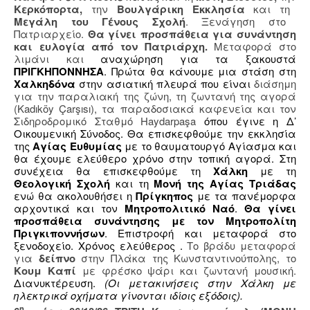
Κερκόπορτα,
την
Βουλγάρικη Εκκλησία
και τη
Μεγάλη του Γένους Σχολή
. Ξενάγηση στο
Πατριαρχείο.
Θα γίνει προσπάθεια για συνάντηση
και ευλογία από τον Πατριάρχη.
Μεταφορά στο
λιμάνι και
αναχώρηση για τα ξακουστά
ΠΡΙΓΚΗΠΟΝΝΗΣΑ
. Πρώτα θα κάνουμε μια στάση στη
Χαλκηδόνα
στην ασιατική πλευρά που είναι
διάσημη
για την παραλιακή της ζώνη, τη ζωντανή της αγορά
(Kadıköy Çarşısı), τα παραδοσιακά καφενεία και τον
Σιδηροδρομικό Σταθμό Haydarpaşa
όπου έγινε η Δ’
Οικουμενική Σύνοδος. Θα επισκεφθούμε την εκκλησία
της
Αγίας Ευθυμίας
με το θαυματουργό Αγίασμα και
θα έχουμε ελεύθερο χρόνο στην τοπική αγορά. Στη
συνέχεια θα επισκεφθούμε τη
Χάλκη
με τη
Θεολογική Σχολή
και τη
Μονή της Αγίας Τριάδας
ενώ θα ακολουθήσει η
Πρίγκηπος
με τα πανέμορφα
αρχοντικά και τον
Μητροπολιτικό Ναό
.
Θα γίνει
προσπάθεια συνάντησης με τον Μητροπολίτη
Πριγκιποννήσων
. Επιστροφή και μεταφορά στο
ξενοδοχείο. Χρόνος ελεύθερος .
Το βράδυ μεταφορά
για
δείπνο
στην Πλάκα της Κωνσταντινούπολης, το
Κουμ Καπί
με φρέσκο ψάρι και ζωντανή μουσική.
Διανυκτέρευση.
(Οι μετακινήσεις στην Χάλκη με
ηλεκτρικά οχήματα γίνονται ιδίοις εξόδοις).
η