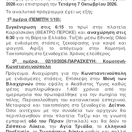
2026
και επιστροφή την
Τετάρτη 7 Οκτωβρίου 2026.
Το αναλυτικό πρόγραμμα έχει ως εξής:
η
1
ημέρα (ΠΕΜΠΤΗ 1/10):
Συγκέντρωση στις 6:15
το πρωί στην πλατεία
Καραϊσκάκη (ΘΕΑΤΡΟ ΠΕΡΟΚΕ) και
αναχώρηση στις
6:30
για τη Βόρεια Ελλάδα. Ταξίδι μέσω Εθνικής Οδού
με ενδιάμεση στάσεις ξεκούρασης για καφέ και
φαγητό. Αφιξη το απόγευμα στην Κομοτηνή.
Τακτοποίηση στο ξενοδοχείο. Χρόνος ελεύθερος.
η
2
ημέρα, 02/10/2026,ΠΑΡΑΣΚΕΥΗ: Κομοτηνή-
Κωνσταντινούπολη
Πρόγευμα. Αναχώρηση για την
Κωνσταντινούπολη
με ενδιάμεσες στάσεις. Επίσκεψη στην
Μονή των
Βλαχερνών
όπου εψάλη ο Ακάθιστος Ύμνος καθώς
φέτος συμπληρώθηκαν 1.400 χρόνια από την
ημερομηνία που πρωτοψάλθηκε για την σωτηρία της
πόλης. Παρακολούθηση του κατανυκτικού εσπερινού.
Μεταφορά και τακτοποίηση στο ξενοδοχείο.
Δείπνο
.
Οσοι αντέχουν με την συνοδεία των αρχηγών θα
περιπλανηθούν στην πλατεία Ταξίμ και τη γνωστή
εμπορική
οδό του Πέραν
(Ιστικλαλ) και θα δούν το
Ζάππειο Λύκειο
, την
Αγία Τριάδα
, το
ελληνικό
Προξενείο
, το
Ζωγράφειο Λύκειο
καθώς και πολλά