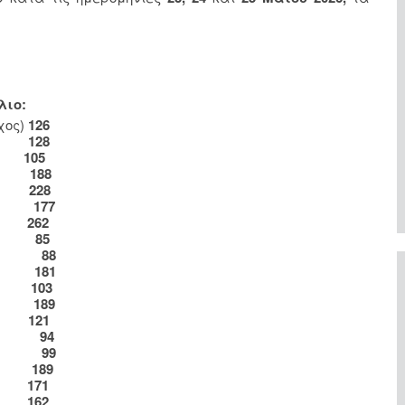
λιο:
χος)
126
ος)
128
ος)
105
ος)
188
ος)
228
νος)
177
ος)
262
νος)
85
ενος)
88
νος)
181
ος)
103
νος)
189
ος)
121
ενη)
94
ενη)
99
νος)
189
ος)
171
ος)
162