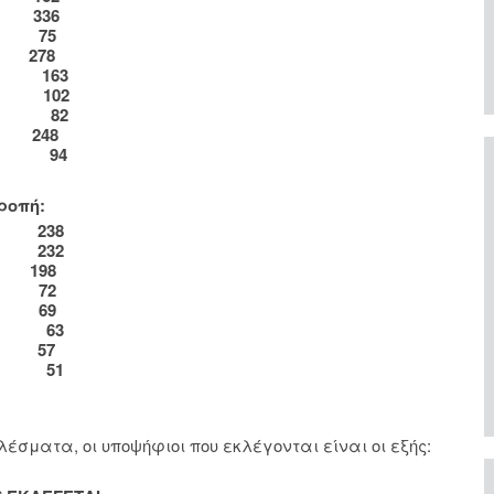
ος)
336
χος)
75
ος)
278
νος)
163
νος)
102
νος)
82
ος)
248
ενος)
94
ροπή:
νος)
238
χος)
232
ος)
198
χος)
72
ος)
69
νος)
63
ος)
57
ενη)
51
σματα, οι υποψήφιοι που εκλέγονται είναι οι εξής: