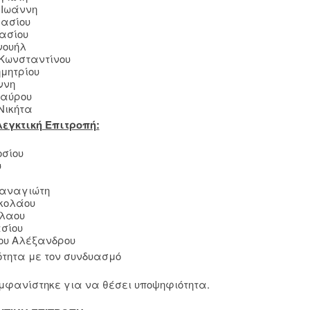
 Ιωάννη
νασίου
ασίου
νουήλ
Κωνσταντίνου
μητρίου
ννη
ταύρου
Νικήτα
λεγκτική Επιτροπή:
οσίου
υ
Παναγιώτη
ικολάου
ίλαου
ασίου
ου Αλέξανδρου
ότητα με τον συνδυασμό
μφανίστηκε για να θέσει υποψηφιότητα.