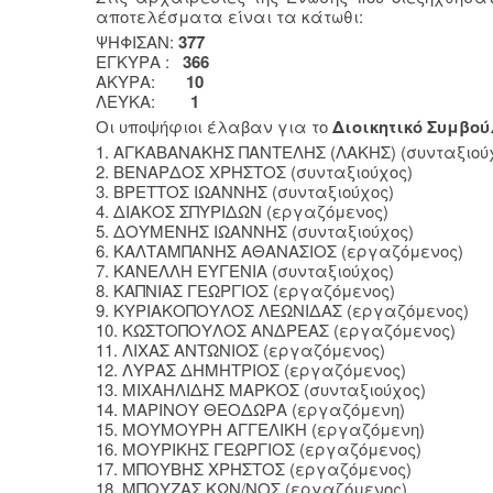
αποτελέσματα είναι τα κάτωθι:
ΨΗΦΙΣΑΝ:
377
EΓΚΥΡΑ :
366
ΑΚΥΡΑ:
10
ΛΕΥΚΑ:
1
Οι υποψήφιοι έλαβαν για το
Διοικητικό Συμβού
1. ΑΓΚΑΒΑΝΑΚΗΣ ΠΑΝΤΕΛΗΣ (ΛΑΚΗΣ) (συνταξιού
2. ΒΕΝΑΡΔΟΣ ΧΡΗΣΤΟΣ (συνταξιούχ
3. ΒΡΕΤΤΟΣ ΙΩΑΝΝΗΣ (συνταξιούχ
4. ΔΙΑΚΟΣ ΣΠΥΡΙΔΩΝ (εργαζόμεν
5. ΔΟΥΜΕΝΗΣ ΙΩΑΝΝΗΣ (συνταξιούχ
6. ΚΑΛΤΑΜΠΑΝΗΣ ΑΘΑΝΑΣΙΟΣ (εργαζόμε
7. ΚΑΝΕΛΛΗ ΕΥΓΕΝΙΑ (συνταξιούχ
8. ΚΑΠΝΙΑΣ ΓΕΩΡΓΙΟΣ (εργαζόμε
9. ΚΥΡΙΑΚΟΠΟΥΛΟΣ ΛΕΩΝΙΔΑΣ (εργαζόμ
10. ΚΩΣΤΟΠΟΥΛΟΣ ΑΝΔΡΕΑΣ (εργαζόμε
11. ΛΙΧΑΣ ΑΝΤΩΝΙΟΣ (εργαζόμεν
12. ΛΥΡΑΣ ΔΗΜΗΤΡΙΟΣ (εργαζόμε
13. ΜΙΧΑΗΛΙΔΗΣ ΜΑΡΚΟΣ (συνταξιούχ
14. ΜΑΡΙΝΟΥ ΘΕΟΔΩΡΑ (εργαζόμ
15. ΜΟΥΜΟΥΡΗ ΑΓΓΕΛΙΚΗ (εργαζόμ
16. ΜΟΥΡΙΚΗΣ ΓΕΩΡΓΙΟΣ (εργαζόμε
17. ΜΠΟΥΒΗΣ ΧΡΗΣΤΟΣ (εργαζόμεν
18. ΜΠΟΥΖΑΣ ΚΩΝ/ΝΟΣ (εργαζόμεν