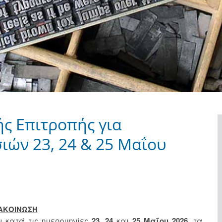
ς Επιτροπής για
ιών 23, 24 & 25 Μαΐου
ΑΚΟΙΝΩΣΗ
ν κατά τις ημερομηνίες
23,
24
και
25 Μαΐου 2026,
τα