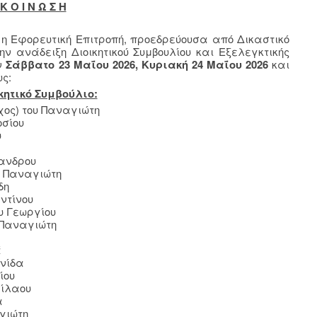
Κ Ο Ι Ν Ω Σ Η
 η Εφορευτική Επιτροπή, προεδρεύουσα από Δικαστικό
ν ανάδειξη Διοικητικού Συμβουλίου και Εξελεγκτικής
ύν
Σάββατο 23 Μαΐου 2026,
Κυριακή 24 Μαΐου 2026
και
ς:
κητικό Συμβούλιο:
ος) του Παναγιώτη
οσίου
υ
ξανδρου
υ Παναγιώτη
δη
ντίνου
υ Γεωργίου
 Παναγιώτη
ά
ωνίδα
ίου
ρίλαου
α
γιώτη