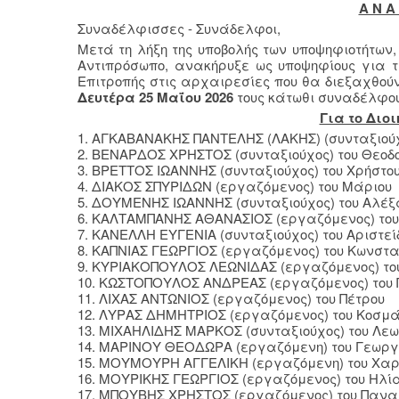
Α Ν Α 
Συναδέλφισσες - Συνάδελφοι,
Μετά τη λήξη της υποβολής των υποψηφιοτήτων,
Αντιπρόσωπο, ανακήρυξε ως υποψηφίους για τη
Επιτροπής στις αρχαιρεσίες που θα διεξαχθο
Δευτέρα 25 Μαΐου 2026
τους κάτωθι συναδέλφου
Για το Διοι
1. ΑΓΚΑΒΑΝΑΚΗΣ ΠΑΝΤΕΛΗΣ (ΛΑΚΗΣ) (συνταξιούχ
2. ΒΕΝΑΡΔΟΣ ΧΡΗΣΤΟΣ (συνταξιούχος) του Θεοδ
3. ΒΡΕΤΤΟΣ ΙΩΑΝΝΗΣ (συνταξιούχος) του Χρήστο
4. ΔΙΑΚΟΣ ΣΠΥΡΙΔΩΝ (εργαζόμενος) του Μάριου
5. ΔΟΥΜΕΝΗΣ ΙΩΑΝΝΗΣ (συνταξιούχος) του Αλέ
6. ΚΑΛΤΑΜΠΑΝΗΣ ΑΘΑΝΑΣΙΟΣ (εργαζόμενος) το
7. ΚΑΝΕΛΛΗ ΕΥΓΕΝΙΑ (συνταξιούχος) του Αριστεί
8. ΚΑΠΝΙΑΣ ΓΕΩΡΓΙΟΣ (εργαζόμενος) του Κωνστα
9. ΚΥΡΙΑΚΟΠΟΥΛΟΣ ΛΕΩΝΙΔΑΣ (εργαζόμενος) το
10. ΚΩΣΤΟΠΟΥΛΟΣ ΑΝΔΡΕΑΣ (εργαζόμενος) του
11. ΛΙΧΑΣ ΑΝΤΩΝΙΟΣ (εργαζόμενος) του Πέτρου
12. ΛΥΡΑΣ ΔΗΜΗΤΡΙΟΣ (εργαζόμενος) του Κοσμ
13. ΜΙΧΑΗΛΙΔΗΣ ΜΑΡΚΟΣ (συνταξιούχος) του Λε
14. ΜΑΡΙΝΟΥ ΘΕΟΔΩΡΑ (εργαζόμενη) του Γεωργ
15. ΜΟΥΜΟΥΡΗ ΑΓΓΕΛΙΚΗ (εργαζόμενη) του Χα
16. ΜΟΥΡΙΚΗΣ ΓΕΩΡΓΙΟΣ (εργαζόμενος) του Ηλί
17. ΜΠΟΥΒΗΣ ΧΡΗΣΤΟΣ (εργαζόμενος) του Πανα