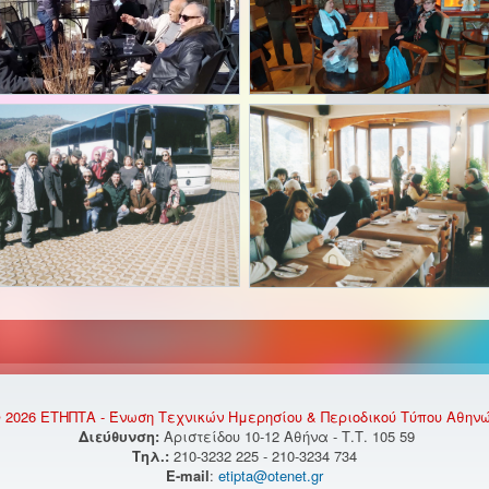
 2026 ΕΤΗΠΤΑ - Ένωση Τεχνικών Ημερησίου & Περιοδικού Τύπου Αθην
Διεύθυνση:
Αριστείδου 10-12 Αθήνα - Τ.Τ. 105 59
Τηλ.:
210-3232 225 - 210-3234 734
E-mail
:
etipta@otenet.gr