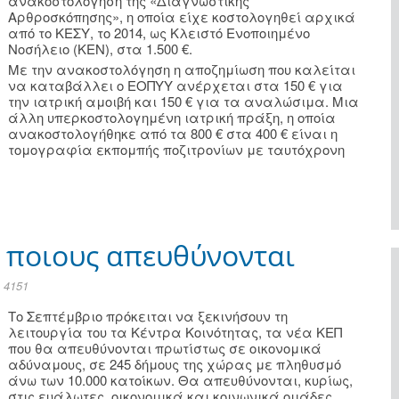
ανακοστολόγηση της «Διαγνωστικής
Αρθροσκόπησης», η οποία είχε κοστολογηθεί αρχικά
από το ΚΕΣΥ, το 2014, ως Κλειστό Ενοποιημένο
Νοσήλειο (ΚΕΝ), στα 1.500 €.
Με την ανακοστολόγηση η αποζημίωση που καλείται
να καταβάλλει ο ΕΟΠΥΥ ανέρχεται στα 150 € για
την ιατρική αμοιβή και 150 € για τα αναλώσιμα. Μια
άλλη υπερκοστολογημένη ιατρική πράξη, η οποία
ανακοστολογήθηκε από τα 800 € στα 400 € είναι η
τομογραφία εκπομπής ποζιτρονίων με ταυτόχρονη
ε ποιους απευθύνονται
 4151
Το Σεπτέμβριο πρόκειται να ξεκινήσουν τη
λειτουργία του τα Κέντρα Κοινότητας, τα νέα ΚΕΠ
που θα απευθύνονται πρωτίστως σε οικονομικά
αδύναμους, σε 245 δήμους της χώρας με πληθυσμό
άνω των 10.000 κατοίκων. Θα απευθύνονται, κυρίως,
στις ευάλωτες, οικονομικά και κοινωνικά ομάδες