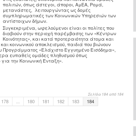
πολιτών, όπως άστεγοι, άποροι, ΑμΕΑ, Ρομά,
μετανάστες, λειτουργώντας ως δομές
συμπληρωματικές των Κοινωνικών Υπηρεσιών των
αντίστοιχων δήμων.
Συγκεκριμένα, ωφελούμενοι είναι οι πολίτες που
διαβιούν στην περιοχή παρέμβασης των «Κέντρων
Κοινότητας», και κατά προτεραιότητα άτομα και
 και κοινωνικού αποκλεισμού, παιδιά που βιώνουν
ου Προγράμματος «Ελάχιστο Εγγυημένο Εισόδημα»,
τερα ευπαθείς ομάδες πληθυσμού όπως
για την Κοινωνική Ένταξη».
Σελίδα 184 από 184
178
...
180
181
182
183
184