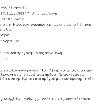
ελές λεωφορείο
S
HOTEL
LIONS
**** στην Κων/πολη
* στη Κομοτηνή
ατα στη Κωνσταντινούπολη εκ των οποίων το 1 δείπνο
ύπολης)
όννησα
 πρόγραμμα
ρκεια του προγράμματος στην Πόλη
ρομής
 αρχαιολογικών χώρων / Τα ηλεκτρικά αμαξίδια στην
ις ξεναγήσεις (5 ευρώ ανά ημέρα) /Διασκεδάσεις,
κά ότι αναγράφεται στο πρόγραμμα ως προαιρετικό /
Περιλαμβάνει πλήρες μενού και ένα μπουκάλι κρασί