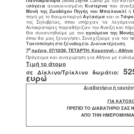
Παντοκράτορα
(Molla Zeyrek Camii) με την κα
ισόγεια
ανακαινισμένη
Κιστερνα
που άνοι
Μονή της Ζωοδόχου Πηγής του Μπαλουκλί
ή
πηγή με το θαυματουργό
Αγίασμα
και οι
Τάφοι
της Σηλυβρίας, όπου υπήρχαν τα λεγόμενα
Αυτοκράτορες παραθέριζαν την Άνοιξη και πήρε 
Θα συναντηθούμε με τον
ηγούμενο της Μονή
όπου θα μας ξεναγήσει. Συνεχίζουμε για τον
τε
Τακτοποίηση στο ξενοδοχείο. Διανυκτέρευση.
η
7
ημέρα, 07/10/26, ΤΕΤΑΡΤΗ: Κομοτηνή – Αθήνα
Πρόγευμα και αναχώρηση για Αθήνα με ενδιάμ
Τιμή το άτομο
52
σε Δίκλινο/Τρίκλινο δωμάτιο:
ευρώ
Διαβατήριο ή ταυτότ
ΓΙΑ ΚΑΤΟΧ
ΠΡΕΠΕΙ ΤΟ ΔΙΑΒΑΤΗΡΙΟ ΣΑΣ Ν
ΑΠΟ ΤΗΝ ΗΜΕΡΟΜΗΝΙΑ 