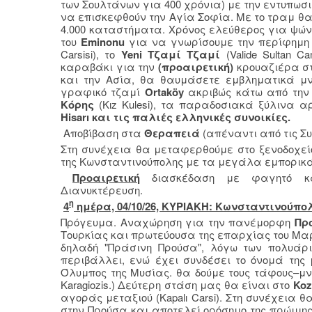
των Σουλτάνων για 400 χρόνια) με την εντυπωσι
να επισκεφθούν την Αγία Σοφία. Με το τραμ 
4.000 καταστήματα. Χρόνος ελεύθερος για ψώνι
του
Eminonu
για να γνωρίσουμε την περίφημ
Carsisi), το
Yeni
Τζαμί Τζαμί
(Valide Sultan Ca
καραβάκι για την
(προαιρετική)
κρουαζιέρα σ
και την Ασία, θα θαυμάσετε εμβληματικά μ
γραφικό τζαμί
Ortaköy
ακριβώς κάτω από την 
Κόρης
(Kız Kulesi), τα παραδοσιακά ξύλινα αρ
Hisarı και τις παλιές ελληνικές συνοικίες.
Αποβίβαση στα
Θεραπειά
(απέναντι από τις Σ
Στη συνέχεια θα μεταφερθούμε στο ξενοδοχεί
της Κωνσταντινούπολης με τα μεγάλα εμπορικά 
Προαιρετική
διασκέδαση με φαγητό κα
Διανυκτέρευση.
η
4
ημέρα, 04/10/26, ΚΥΡΙΑΚΗ: Κωνσταντινούπ
Πρόγευμα. Αναχώρηση για την πανέμορφη
Πρ
Τουρκίας και πρωτεύουσα της επαρχίας του Μαρ
δηλαδή "Πράσινη Προύσα", λόγω των πολυάρι
περιβάλλει, ενώ έχει συνδέσει το όνομά της 
Όλυμπος της Μυσίας. θα δούμε τους τάφους–μνη
Karagiozis.) Δεύτερη στάση μας θα είναι στο
Koz
αγοράς μεταξιού (Kapalı Carsi). Στη συνέχεια θ
στην Προύσα και αποτελεί ορόσημο της πρώιμης