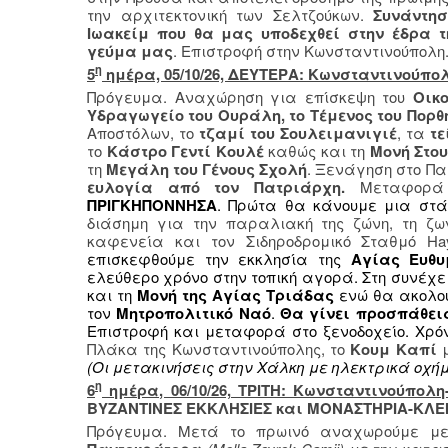
την αρχιτεκτονική των Σελτζούκων.
Συνάντησ
Ιωακείμ που θα μας υποδεχθεί στην έδρα 
γεύμα μας
. Επιστροφή στην Κωνσταντινούπολη
η
5
ημέρα, 05/10/26, ΔΕΥΤΕΡΑ: Κωνσταντινούπ
Πρόγευμα. Αναχώρηση για επίσκεψη του
Οικ
Υδραγωγείο του Ουράλη, το Τέμενος του Πορθ
Αποστόλων, το
τζαμί του Σουλειμανιγιέ
, τα
τε
το
Κάστρο Γεντί Κουλέ
καθώς και τη
Μονή Στου
τη
Μεγάλη του Γένους Σχολή
. Ξενάγηση στο Πα
ευλογία από τον Πατριάρχη.
Μεταφορά 
ΠΡΙΓΚΗΠΟΝΝΗΣΑ
. Πρώτα θα κάνουμε μια στ
διάσημη για την παραλιακή της ζώνη, τη ζων
καφενεία και τον Σιδηροδρομικό Σταθμό Ha
επισκεφθούμε την εκκλησία της
Αγίας Ευθυ
ελεύθερο χρόνο στην τοπική αγορά. Στη συνέχ
και τη
Μονή της Αγίας Τριάδας
ενώ θα ακολο
τον
Μητροπολιτικό Ναό
.
Θα γίνει προσπάθει
Επιστροφή και μεταφορά στο ξενοδοχείο. Χρό
Πλάκα της Κωνσταντινούπολης, το
Κουμ Καπί
μ
(Οι μετακινήσεις στην Χάλκη με ηλεκτρικά οχήμα
η
6
ημέρα, 06/10/26, ΤΡΙΤΗ: Κωνσταντινούπολη
ΒΥΖΑΝΤΙΝΕΣ ΕΚΚΛΗΣΙΕΣ και ΜΟΝΑΣΤΗΡΙΑ-ΚΛΕ
Πρόγευμα. Μετά το πρωινό αναχωρούμε μ