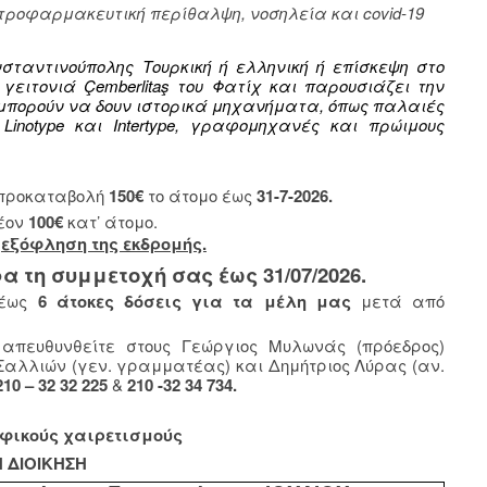
τροφαρμακευτική περίθαλψη, νοσηλεία και covid-19
σταντινούπολης Τουρκική ή ελληνική ή επίσκεψη στο
γειτονιά Çemberlitaş του Φατίχ και παρουσιάζει την
μπορούν να δουν ιστορικά μηχανήματα, όπως παλαιές
inotype και Intertype, γραφομηχανές και πρώιμους
η προκαταβολή
150€
το άτομο έως
31-7-2026.
έον
100€
κατ’ άτομο.
η
εξόφληση της εκδρομής.
τη συμμετοχή σας έως 31/07/2026.
έως
6 άτοκες δόσεις για τα μέλη μας
μετά από
απευθυνθείτε στους Γεώργιος Μυλωνάς (πρόεδρος)
αλλιών (γεν. γραμματέας) και Δημήτριος Λύρας (αν.
210 – 32 32 225
&
210 -32 34 734.
φικούς χαιρετισμούς
Η ΔΙΟΙΚΗΣΗ