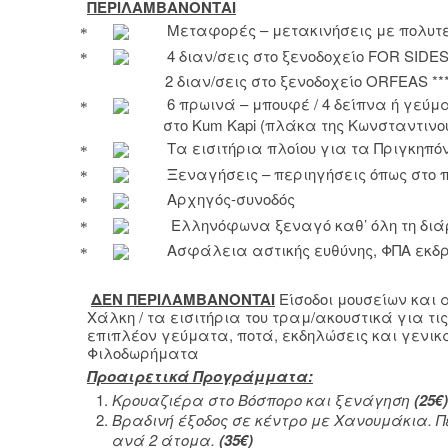
ΠΕΡΙΛΑΜΒΑΝΟΝΤΑΙ
Μεταφορές – μετακινήσεις με πολυτ
4 διαν/σεις στο ξενοδοχείο
FOR
SIDE
2 διαν/σεις στο ξενοδοχείο
ORFEAS
**
6 πρωινά – μπουφέ / 4 δείπνα ή γεύμ
στ
o
Kum
Kapi
(πλάκα της Κωνσταντινο
Τα εισιτήρια πλοίου για τα Πριγκηπ
Ξεναγήσεις – περιηγήσεις όπως στο
Αρχηγός-συνοδός
Ελληνόφωνα ξεναγό καθ’ όλη τη διά
Ασφάλεια αστικής ευθύνης, ΦΠΑ εκδ
ΔΕΝ ΠΕΡΙΛΑΜΒΑΝ
ONTAI
Είσοδοι μουσείων και
Χάλκη / τα εισιτήρια του τραμ/ακουστικά για τ
επιπλέον γεύματα, ποτά, εκδηλώσεις και γενι
Φιλοδωρήματα
Προαιρετικά Προγράμματα:
Κρουαζιέρα στο Βόσπορο και ξενάγηση
(25€)
Βραδινή έξοδος σε κέντρο με Χανουμάκια. 
ανά 2 άτομα.
(
35
€)