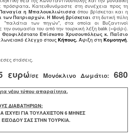
ταπληκτική θέα της Κωνσταντινούπολης και
την μοναδική
ξε πρόσφατα
.
Κατευθυνόμαστε στη συνέχεια προς τη
Παναγία η Μπαλουκλιώτισσα
όπου βρίσκεται και η
 των Πατριαρχών. Η Μονή βρίσκεται
στη δυτική πύλη
 "παλάτια των πηγών", στα οποία οι Βυζαντινοί
την ονομασία του από την τουρκική λέξη balık (=ψάρι).
ς
Θεοφιλέστατο Επίσκοπο Χρυσουπόλεως κ. Παΐσιο
λωνειακό έλεγχο στους
Κήπους.
Άφιξη στη
Κομοτηνή
.
εσες στάσεις.
5 ευρώ
680
/σε Μονόκλινο Δωμάτιο:
ητα νέου τύπου απαραίτητα.
ΟΥΣ ΔΙΑΒΑΤΗΡΙΩΝ:
Α ΙΣΧΥΕΙ ΓΙΑ ΤΟΥΛΑΧΙΣΤΟΝ 6 ΜΗΝΕΣ
ΕΙΣΟΔΟΥ ΣΑΣ ΣΤΗΝ ΤΟΥΡΚΙΑ.