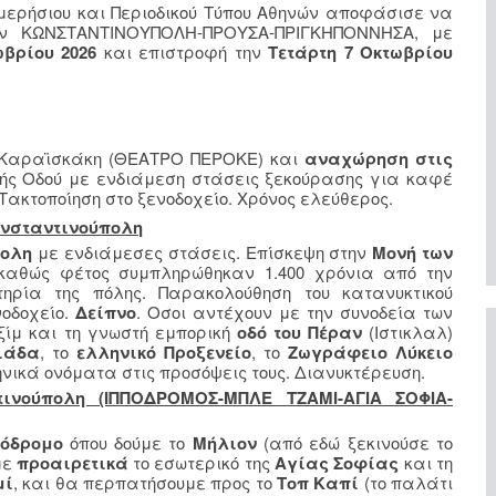
Ημερήσιου και Περιοδικού Τύπου Αθηνών αποφάσισε να
την ΚΩΝΣΤΑΝΤΙΝΟΥΠΟΛΗ-ΠΡΟΥΣΑ-ΠΡΙΓΚΗΠΟΝΝΗΣΑ, με
ωβρίου 2026
και επιστροφή την
Τετάρτη 7 Οκτωβρίου
 Καραϊσκάκη (ΘΕΑΤΡΟ ΠΕΡΟΚΕ) και
αναχώρηση στις
κής Οδού με ενδιάμεση στάσεις ξεκούρασης για καφέ
Τακτοποίηση στο ξενοδοχείο. Χρόνος ελεύθερος.
ωνσταντινούπολη
πολη
με ενδιάμεσες στάσεις. Επίσκεψη στην
Μονή των
καθώς φέτος συμπληρώθηκαν 1.400 χρόνια από την
ηρία της πόλης. Παρακολούθηση του κατανυκτικού
νοδοχείο.
Δείπνο
. Οσοι αντέχουν με την συνοδεία των
ίμ και τη γνωστή εμπορική
οδό του Πέραν
(Ιστικλαλ)
ιάδα
, το
ελληνικό Προξενείο
, το
Ζωγράφειο Λύκειο
νικά ονόματα στις προσόψεις τους. Διανυκτέρευση.
τινούπολη (ΙΠΠΟΔΡΟΜΟΣ-ΜΠΛΕ ΤΖΑΜΙ-ΑΓΙΑ ΣΟΦΙΑ-
πόδρομο
όπου δούμε το
Μήλιον
(από εδώ ξεκινούσε το
με
προαιρετικά
το εσωτερικό της
Αγίας Σοφίας
και τη
μί
, και θα περπατήσουμε προς το
Τοπ Καπί
(το παλάτι