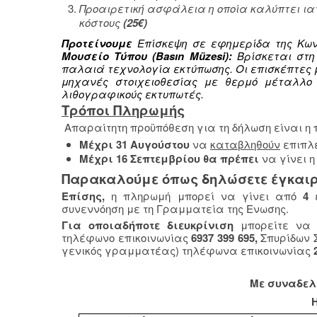
Προαιρετική ασφάλεια η οποία καλύπτει ια
κόστους
(25€)
Προτείνουμε
Επίσκεψη σε εφημερίδα της Κων
Μουσείο Τύπου (Basın Müzesi):
Βρίσκεται στη 
παλαιά τεχνολογία εκτύπωσης. Οι επισκέπτες 
μηχανές στοιχειοθεσίας με θερμό μέταλλο L
λιθογραφικούς εκτυπωτές.
Τρόποι Πληρωμής
Απαραίτητη προϋπόθεση για τη δήλωση είναι 
Μέχρι 31 Αυγούστου
να
καταβληθούν
επιπλ
Μέχρι 16 Σεπτεμβρίου θα πρέπει
να γίνει 
Παρακαλούμε όπως δηλώσετε έγκαιρα 
Επίσης,
η πληρωμή μπορεί να γίνει από
4
συνεννόηση με τη Γραμματεία της Ενωσης.
Για οποιαδήποτε διευκρίνιση
μπορείτε να 
τηλέφωνο επικοινωνίας
6937 399 695,
Σπυρίδων Σ
γενικός γραμματέας) τηλέφωνα επικοινωνίας
Με συναδελ