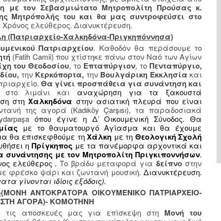
η με τον Σεβασμιώτατο Μητροπολίτη Προύσας κ.
της Μητρόπολής του και θα μας συντροφεύσει στο
. Χρόνος ελεύθερος. Διανυκτέρευση.
ολη (Πατριαρχείο-Χαλκηδόνα-Πριγκηπόννησα)
ουμενικού Πατριαρχείου
. Καθοδόν θα περάσουμε το
ητή
(
Fatih
Camii
) που χτίστηκε πάνω στον Ναό των Αγίων
ίχη του Θεοδοσίου
, το
Επταπύργιον
, το
Πενταπύργιο,
δίου,
την
Κερκόπορτα,
την
Βουλγάρικη Εκκλησία
και
τριαρχείο.
Θα γίνει προσπάθεια για συνάντηση και
στο λιμάνι και
αναχώρηση για τα ξακουστά
άση στη
Χαλκηδόνα
στην ασιατική πλευρά που είναι
τανή της αγορά (Kadıköy Çarşısı), τα παραδοσιακά
ydarpaşa
όπου έγινε η Δ’ Οικουμενική Σύνοδος. Θα
μίας
με το θαυματουργό Αγίασμα και θα έχουμε
εια θα επισκεφθούμε τη
Χάλκη
με τη
Θεολογική Σχολή
υθήσει η
Πρίγκηπος
με τα πανέμορφα αρχοντικά και
α συνάντησης με τον Μητροπολίτη Πριγκιποννήσων
.
νος ελεύθερος .
Το βράδυ μεταφορά για
δείπνο
στην
ε φρέσκο ψάρι και ζωντανή μουσική.
Διανυκτέρευση.
τα γίνονται ιδίοις εξόδοις).
-
(ΜΟΝΗ ΑΝΤΟΚΡΑΤΟΡΑ ΟΙΚΟΥΜΕΝΙΚΟ ΠΑΤΡΙΑΡΧΕΙΟ-
ΙΣΤΗ ΑΓΟΡΑ)- ΚΟΜΟΤΗΝΗ
ε τις αποσκευές μας για επίσκεψη στη
Μονή του