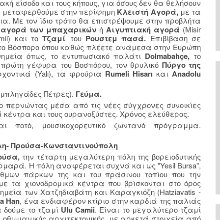
ακή είσοδο και τους κήπους, για όσους δεν θα θελήσουν
θα μεταφερθούμε στην περίφημη
Κλειστή Αγορά,
με τα
α. Με τον ίδιο τρόπο θα επιστρέψουμε στην προβλήτα
η
αγορά των μπαχαρικών
ή
Αιγυπτιακή αγορά
(Misir
mii)
και το
Τζαμί
του
Ρουστεμ πασά.
Επιβίβαση σε
το Βόσπορο όπου καθώς πλέετε ανάμεσα στην Ευρώπη
νημεία όπως, το εντυπωσιακό παλάτι
Dolmabahçe,
το
πρώτη γέφυρα του Βοσπόρου, τον θρυλικό
Πύργο της
χοντικά (Yalı), τα φρούρια
Rumeli Hisarı
και
Anadolu
υμπληγάδες Πέτρες).
Γεύμα.
ο περνώντας μέσα από τις νέες σύγχρονες συνοικίες
κέντρα και τους ουρανοξύστες. Χρόνος ελεύθερος.
ι ποτό, μουσικοχορευτικό ζωντανό πρόγραμμα.
ολη- Προύσα-Κωνσταντινούπολη
ούσα,
την τέταρτη μεγαλύτερη πόλη της βορειοδυτικής
μαρά. Η πόλη αναφέρεται συχνά και ως "Yesil Bursa",
θμων πάρκων της και του πράσινου τοπίου που την
με τα χιονοδρομικά κέντρα που βρίσκονται στο όρος
μεία των Χατζηδιαβάτη και Καραγκιόζη (Hatziavatis -
a Han
, ένα ενδιαφέρον κτίριο στην καρδιά της παλιάς
α δούμε το τζαμί
Ulu Camii
. Είναι το μεγαλύτερο τζαμί
 οθωμανικής αρχιτεκτονικής, με αρκετά στοιχεία από