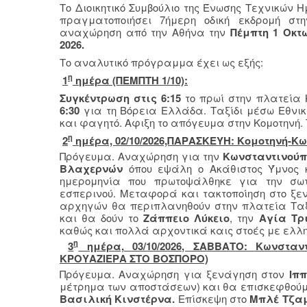
Το Διοικητικό Συμβούλιο της Ένωσης Τεχνικών 
πραγματοποιήσει 7ήμερη οδική εκδρομή σ
αναχώρηση από την Αθήνα την
Πέμπτη 1 Οκτ
2026.
Το αναλυτικό πρόγραμμα έχει ως εξής:
η
1
ημέρα (ΠΕΜΠΤΗ 1/10):
Συγκέντρωση στις 6:15
το πρωί στην πλατεία
6:30
για τη Βόρεια Ελλάδα. Ταξίδι μέσω Εθνι
και φαγητό. Αφιξη το απόγευμα στην Κομοτηνή. 
η
2
ημέρα, 02/10/2026,ΠΑΡΑΣΚΕΥΗ: Κομοτηνή-Κ
Πρόγευμα. Αναχώρηση για την
Κωνσταντινού
Βλαχερνών
όπου εψάλη ο Ακάθιστος Ύμνος 
ημερομηνία που πρωτοψάλθηκε για την σωτ
εσπερινού. Μεταφορά και τακτοποίηση στο ξε
αρχηγών θα περιπλανηθούν στην πλατεία Ταξ
και θα δούν το
Ζάππειο Λύκειο
, την
Αγία Τρ
καθώς και πολλά αρχοντικά καις στοές με ελλη
η
3
ημέρα, 03/10/2026, ΣΑΒΒΑΤΟ: Κωνσταν
ΚΡΟΥΑΖΙΕΡΑ ΣΤΟ ΒΟΣΠΟΡΟ)
Πρόγευμα. Αναχώρηση για ξενάγηση στον
Ιπ
μέτρημα των αποστάσεων) και θα επισκεφθού
Βασιλική Κινστέρνα.
Επίσκεψη στο
Μπλέ
Τζα