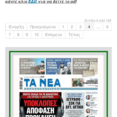
κάντε κλικ
ΕΔΩ
για να δείτε το pdf
Σελίδα 4 από 184
Έναρξη
Προηγούμενο
1
2
3
4
...
6
7
8
9
10
Επόμενο
Τέλος