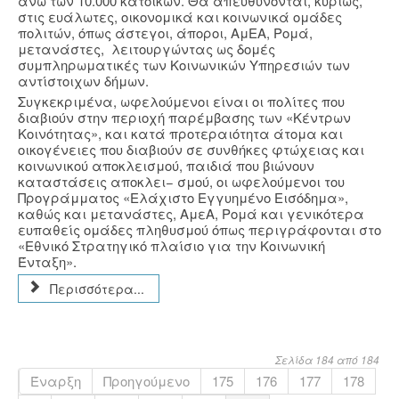
άνω των 10.000 κατοίκων. Θα απευθύνονται, κυρίως,
στις ευάλωτες, οικονομικά και κοινωνικά ομάδες
πολιτών, όπως άστεγοι, άποροι, ΑμΕΑ, Ρομά,
μετανάστες, λειτουργώντας ως δομές
συμπληρωματικές των Κοινωνικών Υπηρεσιών των
αντίστοιχων δήμων.
Συγκεκριμένα, ωφελούμενοι είναι οι πολίτες που
διαβιούν στην περιοχή παρέμβασης των «Κέντρων
Κοινότητας», και κατά προτεραιότητα άτομα και
οικογένειες που διαβιούν σε συνθήκες φτώχειας και
κοινωνικού αποκλεισμού, παιδιά που βιώνουν
καταστάσεις αποκλει− σμού, οι ωφελούμενοι του
Προγράμματος «Ελάχιστο Εγγυημένο Εισόδημα»,
καθώς και μετανάστες, ΑμεΑ, Ρομά και γενικότερα
ευπαθείς ομάδες πληθυσμού όπως περιγράφονται στο
«Εθνικό Στρατηγικό πλαίσιο για την Κοινωνική
Ένταξη».
Περισσότερα...
Σελίδα 184 από 184
Έναρξη
Προηγούμενο
175
176
177
178