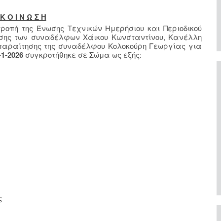
Κ Ο Ι Ν Ω Σ Η
ιτροπή της Ένωσης Τεχνικών Ημερήσιου και Περιοδικού
ότησης των συναδέλφων Χάικου Κωνσταντίνου, Κανέλλη
 παραίτησης της συναδέλφου Κολοκούρη Γεωργίας για
-1-2026
συγκροτήθηκε σε Σώμα ως εξής:
ς