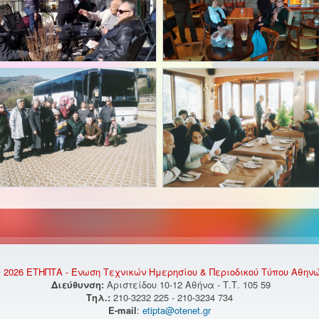
 2026 ΕΤΗΠΤΑ - Ένωση Τεχνικών Ημερησίου & Περιοδικού Τύπου Αθην
Διεύθυνση:
Αριστείδου 10-12 Αθήνα - Τ.Τ. 105 59
Τηλ.:
210-3232 225 - 210-3234 734
E-mail
:
etipta@otenet.gr