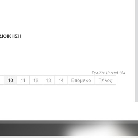
ΔΙΟΙΚΗΣΗ
Σελίδα 10 από 184
.
10
11
12
13
14
Επόμενο
Τέλος