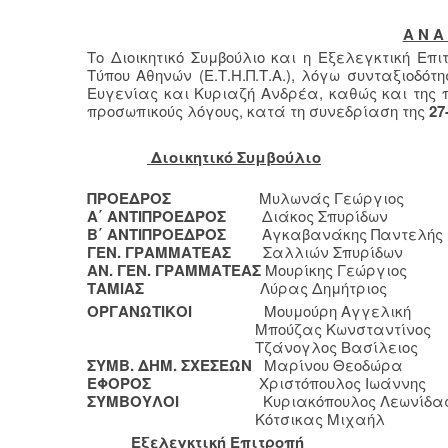
Α Ν Α 
Το Διοικητικό Συμβούλιο και η Εξελεγκτική Επ
Τύπου Αθηνών (Ε.Τ.Η.Π.Τ.Α.), λόγω συνταξιοδ
Ευγενίας και Κυριαζή Ανδρέα, καθώς και της
προσωπικούς λόγους, κατά τη συνεδρίαση της
27
Διοικητικό Συμβούλιο
ΠΡΟΕΔΡΟΣ
Μυλωνάς Γεώργιος
Α΄ ΑΝΤΙΠΡΟΕΔΡΟΣ
Διάκος Σπυρίδων
Β΄ ΑΝΤΙΠΡΟΕΔΡΟΣ
Αγκαβανάκης Παντελής
ΓΕΝ. ΓΡΑΜΜΑΤΕΑΣ
Σαλλιών Σπυρίδων
ΑΝ. ΓΕΝ. ΓΡΑΜΜΑΤΕΑΣ
Μουρίκης Γεώργιος
ΤΑΜΙΑΣ
Λύρας Δημήτριος
ΟΡΓΑΝΩΤΙΚΟΙ
Μουμούρη Αγγελική
Μπούζας Κωνσταντίνος
Τζάνογλος Βασίλειος
ΣΥΜΒ. ΔΗΜ. ΣΧΕΣΕΩΝ
Μαρίνου Θεοδώρα
ΕΦΟΡΟΣ
Χριστόπουλος Ιωάννης
ΣΥΜΒΟΥΛΟΙ
Κυριακόπουλος Λεωνίδα
Κότσικας Μιχαήλ
Εξελεγκτική Επιτροπή