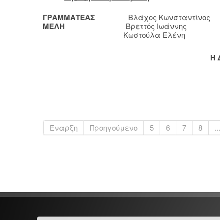
ΓΡΑΜΜΑΤΕΑΣ
Βλάχος Κωνσταντίνος
ΜΕΛΗ
Βρεττός Ιωάννης
Κωστούλα Ελένη
Η 
Έναρξη
Προηγούμενο
5
6
7
8
..