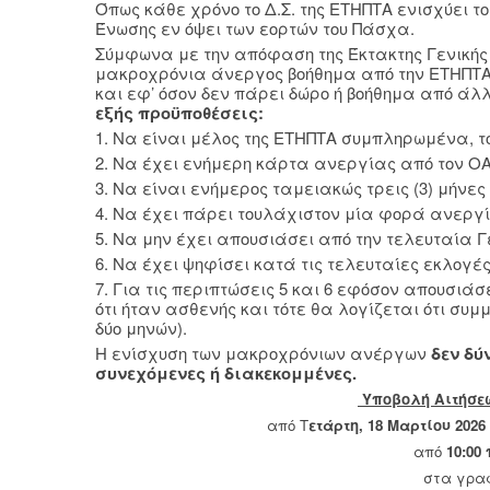
Όπως κάθε χρόνο το Δ.Σ. της ΕΤΗΠΤΑ ενισχύει τ
Ένωσης εν όψει των εορτών του Πάσχα.
Σύμφωνα με την απόφαση της Έκτακτης Γενικής Σ
μακροχρόνια άνεργος βοήθημα από την ΕΤΗΠΤΑ 
και εφ’ όσον δεν πάρει δώρο ή βοήθημα από άλλη
εξής προϋποθέσεις:
1. Να είναι μέλος της ΕΤΗΠΤΑ συμπληρωμένα, το
2. Να έχει ενήμερη κάρτα ανεργίας από τον Ο
3. Να είναι ενήμερος ταμειακώς τρεις (3) μήνε
4. Να έχει πάρει τουλάχιστον μία φορά ανεργί
5. Να μην έχει απουσιάσει από την τελευταία Γε
6. Να έχει ψηφίσει κατά τις τελευταίες εκλογές
7. Για τις περιπτώσεις 5 και 6 εφόσον απουσιά
ότι ήταν ασθενής και τότε θα λογίζεται ότι συμ
δύο μηνών).
Η ενίσχυση των μακροχρόνιων ανέργων
δεν δύ
συνεχόμενες ή διακεκομμένες.
Υποβολή Aιτήσεω
από Τ
ετάρτη, 18 Μαρτίου 2026
από
10:00 
στα γρα