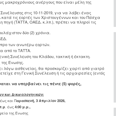
ους μακροχρόνιους ανέργους που είναι μέλη της
υνέλευσης στις 10-11-2019, για να λάβει ένας
κατά τις εορτές των Χριστουγέννων και του Πάσχα
 πηγή (ΤΑΤΤΑ, ΟΑΕΔ. κ.λπ.), πρέπει να πληροί τις
υλάχιστον δύο (2) χρόνια.
ΑΕΔ.
ς προ των ανωτέρω εορτών.
α από το ΤΑΤΤΑ.
νική Συνέλευση του Κλάδου, τακτική ή έκτακτη.
 της Ένωσης.
σει λόγω ασθενείας, θα προσκομίζει χαρτί από γιατρό
μετείχε στη Γενική Συνέλευση ή τις αρχαιρεσίες (εντός
ναται να υπερβαίνει τις πέντε (5) φορές,
ν και Δικαιολογητικών:
έως και Π
αρασκευή, 3 Απριλίου 2026,
π.μ
. έως
4:00 μ.μ.,
φεία της Ένωσης