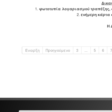
Δικα
1.
φωτοτυπία λογαριασμού τραπέζης,
2.
ενήμερη κάρτα 
Η 
Έναρξη
Προηγούμενο
3
...
5
6