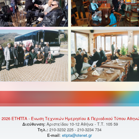
 2026 ΕΤΗΠΤΑ - Ένωση Τεχνικών Ημερησίου & Περιοδικού Τύπου Αθην
Διεύθυνση:
Αριστείδου 10-12 Αθήνα - Τ.Τ. 105 59
Τηλ.:
210-3232 225 - 210-3234 734
E-mail
:
etipta@otenet.gr