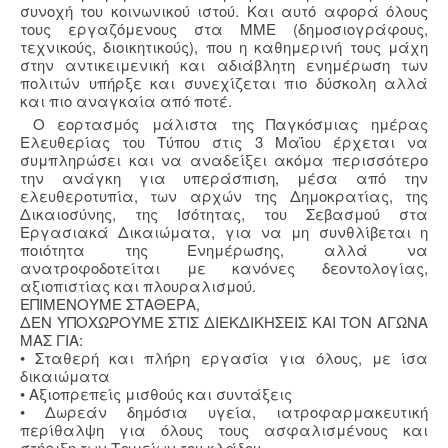
συνοχή του κοινωνικού ιστού. Και αυτό αφορά όλους
τους εργαζόμενους στα ΜΜΕ (δημοσιογράφους,
τεχνικούς, διοικητικούς), που η καθημερινή τους μάχη
στην αντικειμενική και αδιάβλητη ενημέρωση των
πολιτών υπήρξε και συνεχίζεται πιο δύσκολη αλλά
και πιο αναγκαία από ποτέ.
Ο εορτασμός μάλιστα της Παγκόσμιας ημέρας
Ελευθερίας του Τύπου στις 3 Μαΐου έρχεται να
συμπληρώσει και να αναδείξει ακόμα περισσότερο
την ανάγκη για υπεράσπιση, μέσα από την
ελευθεροτυπία, των αρχών της Δημοκρατίας, της
Δικαιοσύνης, της Ισότητας, του Σεβασμού στα
Εργασιακά Δικαιώματα, για να μη συνθλίβεται η
ποιότητα της Ενημέρωσης, αλλά να
ανατροφοδοτείται με κανόνες δεοντολογίας,
αξιοπιστίας και πλουραλισμού.
ΕΠΙΜΕΝΟΥΜΕ ΣΤΑΘΕΡΑ,
ΔΕΝ ΥΠΟΧΩΡΟΥΜΕ ΣΤΙΣ ΔΙΕΚΔΙΚΗΣΕΙΣ ΚΑΙ ΤΟΝ ΑΓΩΝΑ
ΜΑΣ ΓΙΑ:
• Σταθερή και πλήρη εργασία για όλους, με ίσα
δικαιώματα
• Αξιοπρεπείς μισθούς και συντάξεις
• Δωρεάν δημόσια υγεία, ιατροφαρμακευτική
περίθαλψη για όλους τους ασφαλισμένους και
στήριξη των Ταμείων του κλάδου