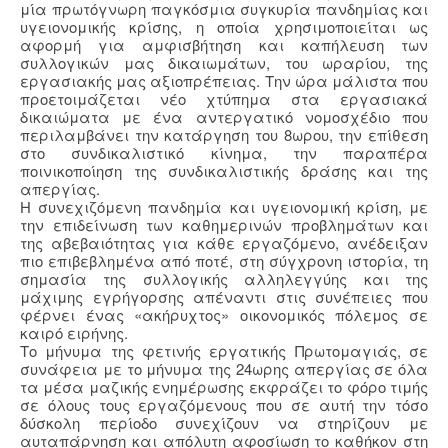
μία πρωτόγνωρη παγκόσμια συγκυρία πανδημίας και
υγειονομικής κρίσης, η οποία χρησιμοποιείται ως
αφορμή για αμφισβήτηση και καπήλευση των
συλλογικών μας δικαιωμάτων, του ωραρίου, της
εργασιακής μας αξιοπρέπειας. Την ώρα μάλιστα που
προετοιμάζεται νέο χτύπημα στα εργασιακά
δικαιώματα με ένα αντεργατικό νομοσχέδιο που
περιλαμβάνει την κατάργηση του 8ωρου, την επίθεση
στο συνδικαλιστικό κίνημα, την παραπέρα
ποινικοποίηση της συνδικαλιστικής δράσης και της
απεργίας.
Η συνεχιζόμενη πανδημία και υγειονομική κρίση, με
την επιδείνωση των καθημερινών προβλημάτων και
της αβεβαιότητας για κάθε εργαζόμενο, ανέδειξαν
πιο επιβεβλημένα από ποτέ, στη σύγχρονη ιστορία, τη
σημασία της συλλογικής αλληλεγγύης και της
μάχιμης εγρήγορσης απέναντι στις συνέπειες που
φέρνει ένας «ακήρυχτος» οικονομικός πόλεμος σε
καιρό ειρήνης.
Το μήνυμα της φετινής εργατικής Πρωτομαγιάς, σε
συνάφεια με το μήνυμα της 24ωρης απεργίας σε όλα
τα μέσα μαζικής ενημέρωσης εκφράζει το φόρο τιμής
σε όλους τους εργαζόμενους που σε αυτή την τόσο
δύσκολη περίοδο συνεχίζουν να στηρίζουν με
αυταπάρνηση και απόλυτη αφοσίωση το καθήκον στη