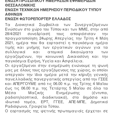
ΕΝΩΣΗ ΠΡΟΣΩΠΙΚΟΥ ΗΜΕΡΗΣΙΩΝ ΕΦΗΜΕΡΙΔΩΝ
ΘΕΣΣΑΛΟΝΙΚΗΣ
ΕΝΩΣΗ ΤΕΧΝΙΚΩΝ ΗΜΕΡΗΣΙΟΥ ΠΕΡΙΟΔΙΚΟΥ ΤΥΠΟΥ
ΑΘΗΝΩΝ
ΕΝΩΣΗ ΦΩΤΟΡΕΠΟΡΤΕΡ ΕΛΛΑΔΟΣ
Τα Διοικητικά Συμβούλια των Συνεργαζόμενων
Ενώσεων στο χώρο του Τύπου και των ΜΜΕ, στην από
28/4/2021 συνεδρίασή τους αποφάσισαν την
πραγματοποίηση 24ωρης Απεργίας την Τρίτη 4 Μάη
2021, ημέρα που θα εορταστεί η παγκόσμια ημέρα
τιμής και μνήμης των εργατικών αγώνων για τα
συλλογικά και ατομικά δικαιώματα των
εργαζομένων, την κοινωνική Δικαιοσύνη και την
παγκόσμια Ειρήνη, Υγεία και Ασφάλεια.
Οι εργαζόμενοι στην ενημέρωση ενώνουμε τη φωνή
μας με όλους τους εργαζόμενους της χώρας, οι οποίοι
απεργούν την ίδια ημέρα μετά την κήρυξη γενικής
πανελλαδικής πανεργατικής απεργίας από την ΓΣΕΕ
και ΑΠΕΡΓΟΥΜΕ από τις 06.00 π.μ. της Τρίτης 4 Μαΐου
έως τις 06.00 π.μ. της Τετάρτης 5 Μαΐου σε όλα τα
Μέσα Μαζικής Ενημέρωσης (έντυπα,
ραδιοτηλεοπτικά, διαδικτυακά), στο δημόσιο και
ιδιωτικό τομέα, ΕΡΤ, ΓΓΕΕ, ΑΠΕ-ΜΠΕ, Δημοτικά
Ραδιόφωνα, Γραφεία Τύπου.
Ο εορτασμός της φετινής πρωτομαγιάς έρχεται σε