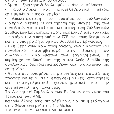
• Άμεση εξόφληση δεδουλευμένων, όπου οφείλονται
• Ουσιαστικά και αποτελεσματικά μέτρα
αντιμετώπισης της ανεργίας
• Αποκατάσταση του συστήματος συλλογικών
διαπραγματεύσεων και τήρηση της υποχρέωσης των
εργοδοτών για κατάρτιση και υπογραφή Συλλογικών
Συμβάσεων Εργασίας, χωρίς παρελκυστικές τακτικές
με στόχο την αποτροπή των ΣΣΕ που τους δεσμεύουν
και την υπογραφή ατομικών συμβάσεων εργασίας
• Ελεύθερη συνδικαλιστική δράση, χωρίς κρατικό και
εργοδοτικό παρεμβατισμό στην άσκηση των
συλλογικών δικαιωμάτων των εργαζομένων, με
κυρίαρχο το δικαίωμα της αυτοτελούς διεκδίκησης
συλλογικών διαπραγματεύσεων και το δικαίωμα της
απεργίας
• Άμεσα συντονισμένα μέτρα υγείας και ασφάλειας
προσαρμοσμένα στις επαγγελματικές απαιτήσεις
και επαγγελματικά χαρακτηριστικά για την
αντιμετώπιση της πανδημίας
Τα Διοικητικά Συμβούλια των Ενώσεων στο χώρο του
Τύπου και των ΜΜΕ
καλούν όλους τους συναδέλφους να συμμετάσχουν
στην 24ωρη απεργία της 4ης Μαΐου
ΤΙΜΟΥΜΕ ΤΟΥΣ ΑΓΩΝΕΣ ΜΕ ΑΓΩΝΕΣ