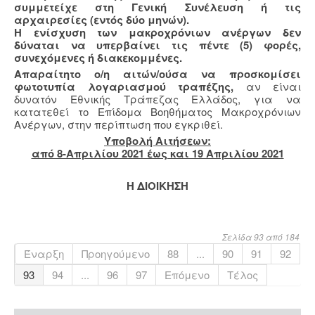
συμμετείχε στη Γενική Συνέλευση ή τις
αρχαιρεσίες (εντός δύο μηνών).
Η ενίσχυση των μακροχρόνιων ανέργων δεν
δύναται να υπερβαίνει τις πέντε (5) φορές,
συνεχόμενες ή διακεκομμένες.
Απαραίτητο ο/η αιτών/ούσα να προσκομίσει
φωτοτυπία λογαριασμού τραπέζης,
αν είναι
δυνατόν Εθνικής Τράπεζας Ελλάδος, για να
κατατεθεί το Επίδομα Βοηθήματος Μακροχρόνιων
Ανέργων, στην περίπτωση που εγκριθεί.
Υποβολή Aιτήσεων:
από 8-Απριλίου 2021 έως και 19 Απριλίου 2021
Η ΔΙΟΙΚΗΣΗ
Σελίδα 93 από 184
Έναρξη
Προηγούμενο
88
...
90
91
92
93
94
...
96
97
Επόμενο
Τέλος