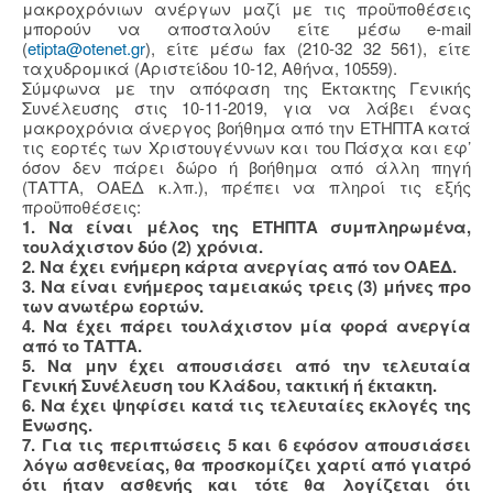
μακροχρόνιων ανέργων μαζί με τις προϋποθέσεις
μπορούν να αποσταλούν είτε μέσω e-mail
(
etipta@otenet.gr
), είτε μέσω fax (210-32 32 561), είτε
ταχυδρομικά (Αριστείδου 10-12, Αθήνα, 10559).
Σύμφωνα με την απόφαση της Έκτακτης Γενικής
Συνέλευσης στις 10-11-2019, για να λάβει ένας
μακροχρόνια άνεργος βοήθημα από την ΕΤΗΠΤΑ κατά
τις εορτές των Χριστουγέννων και του Πάσχα και εφ’
όσον δεν πάρει δώρο ή βοήθημα από άλλη πηγή
(ΤΑΤΤΑ, ΟΑΕΔ κ.λπ.), πρέπει να πληροί τις εξής
προϋποθέσεις:
1. Να είναι μέλος της ΕΤΗΠΤΑ συμπληρωμένα,
τουλάχιστον δύο (2) χρόνια.
2. Να έχει ενήμερη κάρτα ανεργίας από τον ΟΑΕΔ.
3. Να είναι ενήμερος ταμειακώς τρεις (3) μήνες προ
των ανωτέρω εορτών.
4. Να έχει πάρει τουλάχιστον μία φορά ανεργία
από το ΤΑΤΤΑ.
5. Να μην έχει απουσιάσει από την τελευταία
Γενική Συνέλευση του Κλάδου, τακτική ή έκτακτη.
6. Να έχει ψηφίσει κατά τις τελευταίες εκλογές της
Ένωσης.
7. Για τις περιπτώσεις 5 και 6 εφόσον απουσιάσει
λόγω ασθενείας, θα προσκομίζει χαρτί από γιατρό
ότι ήταν ασθενής και τότε θα λογίζεται ότι