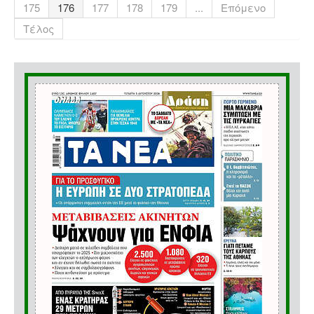
175
176
177
178
179
...
Επόμενο
Τέλος