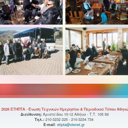
 2026 ΕΤΗΠΤΑ - Ένωση Τεχνικών Ημερησίου & Περιοδικού Τύπου Αθην
Διεύθυνση:
Αριστείδου 10-12 Αθήνα - Τ.Τ. 105 59
Τηλ.:
210-3232 225 - 210-3234 734
E-mail
:
etipta@otenet.gr