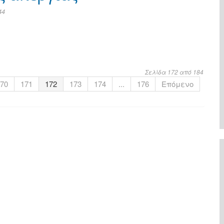
44
Σελίδα 172 από 184
70
171
172
173
174
...
176
Επόμενο