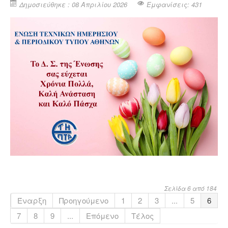
Δημοσιεύθηκε : 08 Απριλίου 2026
Εμφανίσεις: 431
Σελίδα 6 από 184
Έναρξη
Προηγούμενο
1
2
3
...
5
6
7
8
9
...
Επόμενο
Τέλος