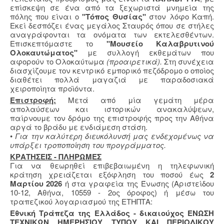
επίσκεψη σε ένα από τα ξεχωριστά μνημεία της
πόλης που είναι ο
"Τόπος Θυσίας"
στον λόφο Καπή.
Εκεί δεσπόζει ένας μεγάλος Σταυρός όπου σε στήλες
αναγράφονται τα ονόματα των εκτελεσθέντων.
Επισκεπτόμαστε το
"Μουσείο Καλαβρυτινού
Ολοκαυτώματος"
με συλλογή εκθεμάτων που
αφορούν το Ολοκαύτωμα
(προαιρετικά).
Στη συνέχεια
διασχίζουμε τον κεντρικό εμπορικό πεζόδρομο ο οποίος
διαθέτει πολλά μαγαζιά με παραδοσιακά
χειροποίητα προϊόντα.
Επιστροφή:
Μετά από μία γεμάτη μέρα
απολαύσεων και ιστορικών ανακαλύψεων,
παίρνουμε τον δρόμο της επιστροφής προς την Αθήνα
αργά το βράδυ με ενδιάμεση στάση.
•
Για την καλύτερη διευκόλυνσή μας ενδεχομένως να
υπάρξει τροποποίηση του προγράμματος.
KΡΑΤΗΣΕΙΣ - ΠΛΗΡΩΜΕΣ
Για να θεωρηθεί επιβεβαιωμένη η τηλεφωνική
κράτηση χρειάζεται εξόφληση του ποσού έως
2
Μαρτίου 2026
ή στα γραφεία της Ένωσης (Αριστείδου
10-12, Αθήνα, 10559 - 2ος όροφος) ή μέσω του
τραπεζικού λογαριασμού της ΕΤΗΠΤΑ:
Εθνική Τράπεζα της Ελλάδος - δικαιούχος ΕΝΩΣΗ
ΤΕΧΝΙΚΩΝ ΗΜΕΡΗΣΙΟΥ ΤΥΠΟΥ ΚΑΙ ΠΕΡΙΟΔΙΚΟΥ