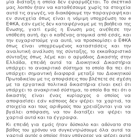
μία διάταξη η οποία δεν εφαρμόζεται. Το σκεπτικό
μας λοιπόν ήταν να καταθέσουμε χωρίς τα στοιχεία
αυτά τις αγωγές, να διακόψουμε την παραγραφή και
εν συνεχεία όπως είναι η νόμιμη υποχρέωση του e
ΕΦΚΑ, εάν εμείς δεν καταφέρναμε με τη βοήθεια της
Ένωσης, γιατί εμάς η Ενωση μας ανέθεσε την
υπόθεση αυτή, όχι ο καθένας ατομικά από εσάς, και
την ευχαριστούμε για αυτό, να προσκομίσει ο ΕΦΚΑ
όπως είναι υποχρεωμένος καταστάσεις και την
αναλυτική ανάλυση της σύνταξης, το εκκαθαριστικό
σύνταξης όπως λέμε και ο αρμόδιος Δικαστής στην
Ελλάδα, επειδή αυτά τα Διοικητικά Δικαστήρια
υπάρχει το ανακριτικό σύστημα το οποίο θα πει ότι
υπάρχει σημαντική διαφορά μεταξύ του Διοικητικού
Πρωτοδικείου με τις αποφάσεις που βλέπετε σε σχέση
με τα εργατικά πολιτικά δικαστήρια είναι εκεί ότι
υπάρχει το ανακριτικό σύστημα, το οποίο θα πει ότι ο
δικαστής είναι ένας κυρίαρχος ο οποίος να
αποφασίσει εάν κάποιος δεν φέρει τα χαρτιά, τα
στοιχεία και τους αριθμούς που χρειάζονται για να
βγάλει απόφαση, να τον διατάξει να φέρει τα
χαρτιά αυτά και τα έγγραφα.
Κι επειδή για εμάς ήταν δύσκολο και αδύνατο στο
βάθος του χρόνου να συγκεντρώσουμε όλα αυτά τα
χαρτιά αυτός ο οποίος ήταν υπόχρεος να φέρει αυτά