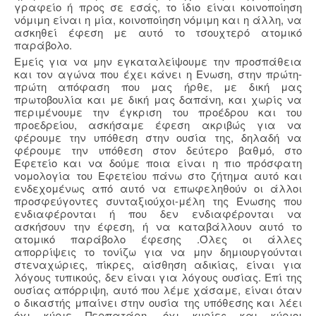
γραφείο ή προς σε εσάς, το ίδιο είναι κοινοποίηση
νόμιμη είναι η μία, κοινοποίηση νόμιμη και η άλλη, να
ασκηθεί έφεση με αυτό το τσουχτερό ατομικό
παράβολο.
Εμείς για να μην εγκαταλείψουμε την προσπάθεια
και τον αγώνα που έχει κάνει η Ενωση, στην πρώτη-
πρώτη απόφαση που μας ήρθε, με δική μας
πρωτοβουλία και με δική μας δαπάνη, και χωρίς να
περιμένουμε την έγκριση του προέδρου και του
προεδρείου, ασκήσαμε έφεση ακριβώς για να
φέρουμε την υπόθεση στην ουσία της, δηλαδή να
φέρουμε την υπόθεση στον δεύτερο βαθμό, στο
Εφετείο και να δούμε ποια είναι η πιο πρόσφατη
νομολογία του Εφετείου πάνω στο ζήτημα αυτό και
ενδεχομένως από αυτό να επωφεληθούν οι άλλοι
προσφεύγοντες συνταξιούχοι-μέλη της Ένωσης που
ενδιαφέρονται ή που δεν ενδιαφέρονται να
ασκήσουν την έφεση, ή να καταβάλλουν αυτό το
ατομικό παράβολο έφεσης .Όλες οι άλλες
απορρίψεις το τονίζω για να μην δημιουργούνται
στεναχώριες, πίκρες, αίσθηση αδικίας, είναι για
λόγους τυπικούς, δεν είναι για λόγους ουσίας. Επί της
ουσίας απόρριψη, αυτό που λέμε χάσαμε, είναι όταν
ο δικαστής μπαίνει στην ουσία της υπόθεσης και λέει
όχι κύριε Περπατάρη, όχι κυρίες και κύριοι