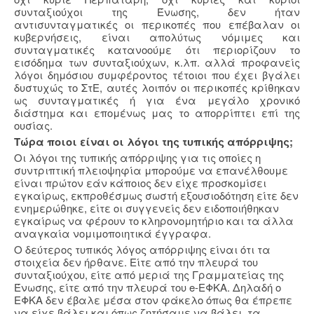
συνταξιούχοι της Ένωσης, δεν ήταν
αντισυνταγματικές οι περικοπές που επέβαλαν οι
κυβερνήσεις, είναι απολύτως νόμιμες και
συνταγματικές κατανοούμε ότι περιορίζουν το
εισόδημα των συνταξιούχων, κ.λπ. αλλά προφανείς
λόγοι δημόσιου συμφέροντος τέτοιοι που έχει βγάλει
δυστυχώς το ΣτΕ, αυτές λοιπόν οι περικοπές κρίθηκαν
ως συνταγματικές ή για ένα μεγάλο χρονικό
διάστημα και επομένως μας το απορρίπτει επί της
ουσίας.
Τώρα ποιοι είναι οι λόγοι της τυπικής απόρριψης;
Οι λόγοι της τυπικής απόρριψης για τις οποίες η
συντριπτική πλειοψηφία μπορούμε να επανέλθουμε
είναι πρώτον εάν κάποιος δεν είχε προσκομίσει
εγκαίρως, εκπροθέσμως σωστή εξουσιοδότηση είτε δεν
ενημερώθηκε, είτε οι συγγενείς δεν ειδοποιήθηκαν
εγκαίρως να φέρουν το κληρονομητήριο και τα άλλα
αναγκαία νομιμοποιητικά έγγραφα.
Ο δεύτερος τυπικός λόγος απόρριψης είναι ότι τα
στοιχεία δεν ήρθανε. Είτε από την πλευρά του
συνταξιούχου, είτε από μεριά της Γραμματείας της
Ένωσης, είτε από την πλευρά του e-ΕΦΚΑ. Δηλαδή ο
ΕΦΚΑ δεν έβαλε μέσα στον φάκελο όπως θα έπρεπε
να είχε βάλει και όπως ζητήσαμε να βάλει, τα