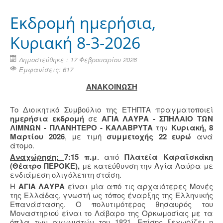
Εκδρομή ημερήσια,
Κυριακή 8-3-2026
Δημοσιεύθηκε : 17 Φεβρουαρίου 2026
Εμφανίσεις: 617
ΑΝΑΚΟΙΝΩΣΗ
Το Διοικητικό Συμβούλιο της ΕΤΗΠΤΑ πραγματοποιεί
ημερήσια εκδρομή
σε
ΑΓΙΑ ΛΑΥΡΑ - ΣΠΗΛΑΙΟ ΤΩΝ
ΛΙΜΝΩΝ - ΠΛΑΝΗΤΕΡΟ - ΚΑΛΑΒΡΥΤΑ
την
Κυριακή, 8
Μαρτίου 2026
, με τιμή
συμμετοχής 22 ευρώ
ανά
άτομο.
Αναχώρηση:
7:15 π.μ
. από
Πλατεία Καραϊσκάκη
(Θέατρο ΠΕΡΟΚΕ),
με κατεύθυνση την Αγία Λαύρα με
ενδιάμεση ολιγόλεπτη στάση.
Η
ΑΓΙΑ ΛΑΥΡΑ
είναι μία από τις αρχαιότερες Μονές
της Ελλάδας, γνωστή ως τόπος έναρξης της Ελληνικής
Επανάστασης. Ο πολυτιμότερος θησαυρός του
Μοναστηριού είναι το Λάβαρο της Ορκωμοσίας με τα
όπλα των αγωνιστών του 1821. Επίσης ξεχωρίζει η