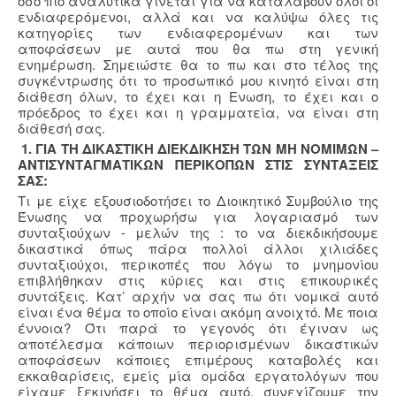
όσο πιο αναλυτικά γίνεται για να καταλάβουν όλοι οι
ενδιαφερόμενοι, αλλά και να καλύψω όλες τις
κατηγορίες των ενδιαφερομένων και των
αποφάσεων με αυτά που θα πω στη γενική
ενημέρωση. Σημειώστε θα το πω και στο τέλος της
συγκέντρωσης ότι το προσωπικό μου κινητό είναι στη
διάθεση όλων, το έχει και η Ενωση, το έχει και ο
πρόεδρος το έχει και η γραμματεία, να είναι στη
διάθεσή σας.
1. ΓΙΑ ΤΗ ΔΙΚΑΣΤΙΚΗ ΔΙΕΚΔΙΚΗΣΗ ΤΩΝ ΜΗ ΝΟΜΙΜΩΝ –
ΑΝΤΙΣΥΝΤΑΓΜΑΤΙΚΩΝ ΠΕΡΙΚΟΠΩΝ ΣΤΙΣ ΣΥΝΤΑΞΕΙΣ
ΣΑΣ:
Τι με είχε εξουσιοδοτήσει το Διοικητικό Συμβούλιο της
Ένωσης να προχωρήσω για λογαριασμό των
συνταξιούχων - μελών της : το να διεκδικήσουμε
δικαστικά όπως πάρα πολλοί άλλοι χιλιάδες
συνταξιούχοι, περικοπές που λόγω το μνημονίου
επιβλήθηκαν στις κύριες και στις επικουρικές
συντάξεις. Κατ’ αρχήν να σας πω ότι νομικά αυτό
είναι ένα θέμα το οποίο είναι ακόμη ανοιχτό. Με ποια
έννοια? Ότι παρά το γεγονός ότι έγιναν ως
αποτέλεσμα κάποιων περιορισμένων δικαστικών
αποφάσεων κάποιες επιμέρους καταβολές και
εκκαθαρίσεις, εμείς μία ομάδα εργατολόγων που
είχαμε ξεκινήσει το θέμα αυτό, συνεχίζουμε την