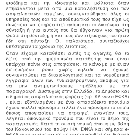
εισόδημα και την ιδιοκτησία και μάλιστα όταν
επιβάλλεται μετά από μία καταλήστευση και των
ασφαλιστικών ταμείων, συγκεντρώθηκαν όλες οι
υπηρεσίες τους και τα αποθεματικά τους που είχε ως
συνέπεια να επηρεαστεί ακόμη και το δικαίωμα στη
σύνταξη ή για αυτούς που θα έβγαιναν για πρώτη
φορά στη σύνταξη, ή για τους συνταξιούχους που ήταν
ήδη στη σύνταξη. Οι παλαιότεροι συνταξιούχοι
υπέστησαν τα χρόνια της λιτότητας.
Όταν είχαμε καταθέσει αυτές τις αγωγές, θα το
δείτε από την ημερομηνία κατάθεσης που είναι
υπάρχει πάνω στις αποφάσεις, το κάναμε με έναν
εσπευσμένο τρόπο χωρίς δηλαδή να έχουμε
συγκεντρώσει τα δικαιολογητικά και τα νομοθετικά
έγγραφα όλων των ενδιαφερομένων, ακριβώς για
να μην αντιμετωπίσουμε πρόβλημα με την
παραγραφή. Δυστυχώς στην Ελλάδα, το Δημόσιο και
ο δημόσιος ασφαλιστικός φορέας (πρ ΙΚΑ νυν e ΕΦΚΑ)
, είναι εξοπλισμένοι με ένα απαράδεκτο προνόμιο
έχουν πολλά προνόμια αλλά ένα προνόμιο το οποίο
όποιος αποφασίσει να στραφεί εναντίον τους,
λέγεται δικονομικό προνόμιο που είναι το θέμα της
παραγραφής. Κατά τη σωστή νομική άποψη με βάση
του Κανονισμού του πρώην ΙΚΑ, ΕΦΚΑ και σήμερα e-
ΕΦΚΑ αυτό ανάγεται σε πενταετή προθεσμία, δηλαδή