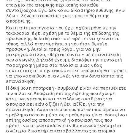
στοιχεία της ατομικής περικοπής του κάθε
συνταξιούχου. Εγώ δεν κάνω δικαστήριο ευθύνης, εγώ
λέω τι λένε οι αποφάσεις ως προς το θέμα της
απόρριψης.
Και η τρίτη κατηγορία που έχει σχέση μόνο με την
τοκοφορία, έχει σχέση με το θέμα της επίδοσης της
προσφυγής, δηλαδή από πότε πρέπει να ξεκινάει ο
τόπος, αλλά στην περίπτωση που ήταν δεκτή η
προσφυγή. Αυτοί οι τρεις λόγοι, για να μην
μακρηγορώ άλλο, «θεραπεύονται» με επανάσκηση
των αγωγών. Δηλαδή έχουμε διακόψει την πενταετή
παραγραφή μέσα στα πλαίσια μιας νέας
πενταετίας από την απορριπτική απόφαση θα πρέπει
να επανασκηθούν οι αγωγές για την δυνατότητα της
επανάσκηση.
Η δική μου η προτροπή - συμβουλή είναι να περιμένετε
την πιλοτική Απόφαση επί της έφεσης που έχουμε
κάνει ως γραφείο και αναλόγως ο καθένας να
αποφασίσει εάν αξίζει ή δεν αξίζει για την
επανάσκηση. Αυτοί οι οποίοι που πρέπει πιο άμεσα να
προβληματιστούν μέσα σε προθεσμία είναι όσοι είναι
επί της ουσίας απορριπτική η απόφασή τους που
πρέπει να αποφασίσουν εάν θα κάνουν έφεση στα
ανώτερα δικαστήρια καταβάλλοντας το ατομικό