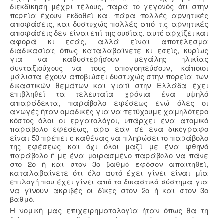
διεκδίκηση μέχρι τέλους, παρά το γεγονός ότι στην
πορεία έχουν εκδοθεί και πάρα πολλές αρνητικές
αποφάσεις, και δυστυχώς πολλές από τις αρνητικές
αποφάσεις δεν είναι επί της ουσίας, αυτό αρχίζει και
αφορά κι εσάς, αλλά είναι αποτέλεσμα
διαδικασίας όπως καταλαβαίνετε κι εσείς, κυρίως
για να καθυστερήσουν μεγάλης ηλικίας
συνταξιούχους να τους απογοητεύσουν, κάποιοι
μάλιστα έχουν αποβιώσει δυστυχώς στην πορεία των
δικαστικών θεμάτων και γιατί στην Ελλάδα έχει
επιβληθεί τα τελευταία χρόνια ένα υψηλό
απαράδεκτα, παράβολο εφέσεως ενώ όλες οι
αγωγές ήταν ομαδικές για να πετύχουμε χαμηλότερο
κόστος όλοι οι εργατολόγοι, υπάρχει ένα ατομικό
παράβολο εφέσεως, άρα εάν σε ένα δικόγραφο
είναι 50 πρέπει ο καθένας να πληρώσει το παράβολο
της εφέσεως και όχι όλοι μαζί με ένα φθηνό
παράβολο ή με ένα μοιρασμένο παράβολο να πάνε
στο 2ο ή και στον 3ο βαθμό εφόσον απαιτηθεί,
καταλαβαίνετε ότι όλο αυτό έχει γίνει είναι μία
επιλογή που έχει γίνει από το δικαστικό σύστημα για
να γίνουν ακριβές οι δίκες στον 2ο ή και στον 3ο
βαθμό.
Η νομική μας επιχειρηματολογία ήταν όπως θα τη