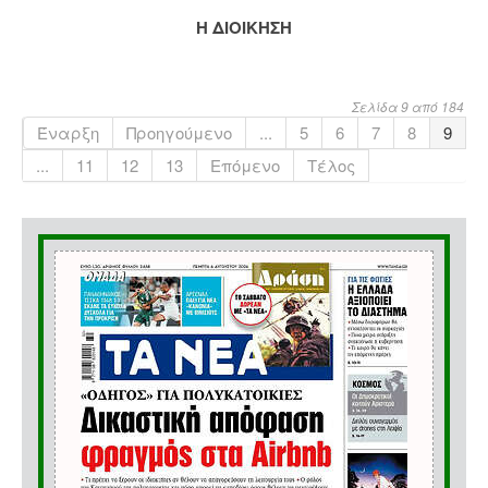
Η ΔΙΟΙΚΗΣΗ
Σελίδα 9 από 184
Έναρξη
Προηγούμενο
...
5
6
7
8
9
...
11
12
13
Επόμενο
Τέλος