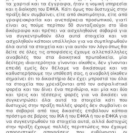
τα χαρτιά και τα έγγραφα, ήταν η νομική υπηρεσία
και η διοίκηση του ΕΦΚΑ. Κάτι όμως που δυστυχώς στην
πράξη δεν συμβαίνει, είτε από σκοπιμότητα, είτε από
γραφειοκρατία και ανεπάρκεια προσωπικού, γιατί
είναι ας πούμε περίπου 50 συνταξιούχοι στο ίδιο
δικόγραφο και πρέπει να ασχοληθούνε σοβαρά για
να συγκεντρωθούν όλα αυτά στοιχεία και να
ασχοληθούν κάποιοι υπάλληλοι για να συμπληρωθούν
όλα αυτά τα στοιχεία και για αυτόν τον λόγο όπως θα
δείτε σε όλες τις αποφάσεις έχουμε αλλεπάλληλες
αναβολές που στα διοικητικά πρωτοδικεία, μία
δεύτερη ιδιαιτερότητα γίνονται οίκοθεν, δεν γίνονται
επειδή εμείς δεν θέλαμε να δικάσουμε και να
καθυστερήσουμε την υπόθεσή σας, η αναβολή οίκοθεν
σημαίνει ότι το δικαστήριο δεν έχει μπροστά του όλα
τα στοιχεία που χρειάζονται από τον ασφαλιστικό
φορέα και του δίνει ένα περιθώριο, και μία και δύο
και τρεις και τέσσερις φορές για να δικάσει να
συγκεντρώσει όλα αυτά τα στοιχεία κάτι που
δυστυχώς στην πράξη πολλές φορές δεν συμβαίνει οι
πιο σοβαροί από τους δικαστές επιβάλουν κάποιο
πρόστιμο σε βάρος του ΙΚΑ ή του ΕΦΚΑ ή του e-ΕΦΚΑ για
να συγκεντρωθούν τα στοιχεία αυτά, αλλά δυστυχώς
στην πράξη έχουμε πολλές περιπτώσεις που έχουμε
απορριπτικές αποφάσεις που ευθύνονται οι