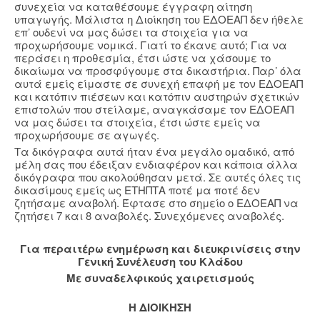
συνεχεία να καταθέσουμε έγγραφη αίτηση
υπαγωγής. Μάλιστα η Διοίκηση του ΕΔΟΕΑΠ δεν ήθελε
επ’ ουδενί να μας δώσει τα στοιχεία για να
προχωρήσουμε νομικά. Γιατί το έκανε αυτό; Για να
περάσει η προθεσμία, έτσι ώστε να χάσουμε το
δικαίωμα να προσφύγουμε στα δικαστήρια. Παρ’ όλα
αυτά εμείς είμαστε σε συνεχή επαφή με τον ΕΔΟΕΑΠ
και κατόπιν πιέσεων και κατόπιν αυστηρών σχετικών
επιστολών που στείλαμε, αναγκάσαμε τον ΕΔΟΕΑΠ
να μας δώσει τα στοιχεία, έτσι ώστε εμείς να
προχωρήσουμε σε αγωγές.
Τα δικόγραφα αυτά ήταν ένα μεγάλο ομαδικό, από
μέλη σας που έδειξαν ενδιαφέρον και κάποια άλλα
δικόγραφα που ακολούθησαν μετά. Σε αυτές όλες τις
δικασίμους εμείς ως ΕΤΗΠΤΑ ποτέ μα ποτέ δεν
ζητήσαμε αναβολή. Έφτασε στο σημείο ο ΕΔΟΕΑΠ να
ζητήσει 7 και 8 αναβολές. Συνεχόμενες αναβολές.
Για περαιτέρω ενημέρωση και διευκρινίσεις στην
Γενική Συνέλευση του Κλάδου
Με συναδελφικούς χαιρετισμούς
Η ΔΙΟΙΚΗΣΗ