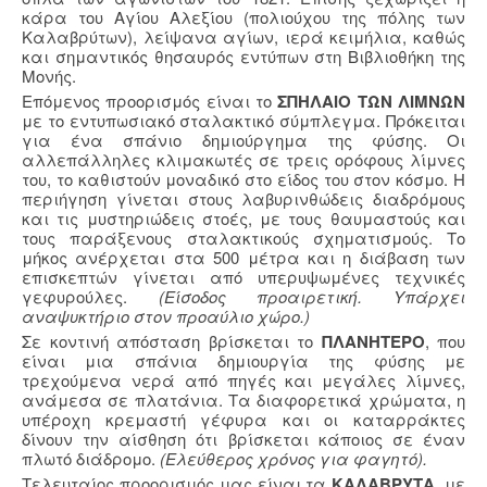
κάρα του Αγίου Αλεξίου (πολιούχου της πόλης των
Καλαβρύτων), λείψανα αγίων, ιερά κειμήλια, καθώς
και σημαντικός θησαυρός εντύπων στη Βιβλιοθήκη της
Μονής.
Επόμενος προορισμός είναι το
ΣΠΗΛΑΙΟ ΤΩΝ ΛΙΜΝΩΝ
με το εντυπωσιακό σταλακτικό σύμπλεγμα. Πρόκειται
για ένα σπάνιο δημιούργημα της φύσης. Οι
αλλεπάλληλες κλιμακωτές σε τρεις ορόφους λίμνες
του, το καθιστούν μοναδικό στο είδος του στον κόσμο. Η
περιήγηση γίνεται στους λαβυρινθώδεις διαδρόμους
και τις μυστηριώδεις στοές, με τους θαυμαστούς και
τους παράξενους σταλακτικούς σχηματισμούς. Το
μήκος ανέρχεται στα 500 μέτρα και η διάβαση των
επισκεπτών γίνεται από υπερυψωμένες τεχνικές
γεφυρούλες.
(Είσοδος προαιρετική. Υπάρχει
αναψυκτήριο στον προαύλιο χώρο.)
Σε κοντινή απόσταση βρίσκεται το
ΠΛΑΝΗΤΕΡΟ
, που
είναι μια σπάνια δημιουργία της φύσης με
τρεχούμενα νερά από πηγές και μεγάλες λίμνες,
ανάμεσα σε πλατάνια. Τα διαφορετικά χρώματα, η
υπέροχη κρεμαστή γέφυρα και οι καταρράκτες
δίνουν την αίσθηση ότι βρίσκεται κάποιος σε έναν
πλωτό διάδρομο.
(Ελεύθερος χρόνος για φαγητό).
Τελευταίος προορισμός μας είναι τα
ΚΑΛΑΒΡΥΤΑ
, με