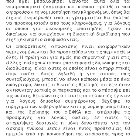
που έχει μεσολαβήσει θάνατος αυτά όλα τα
νομιμοποιητικά έγγραφα και κάποια πρόσθετα που
αφορούσαν τη νομιμοποίηση των κληρονόμων, όπως θα
είχατε ενημερωθεί από τη γραμματεία θα έπρεπε
να προσκομιστούν από τους κληρονόμους, για λόγους
οι οποίοι για οικονομικές απαιτήσεις έχουν το
δικαίωμα να συνεχίσουν τη δικαστική διεκδίκηση που
είχε ξεκινήσει ο αποβιώσαντας.
Οι απορριπτικές αποφάσεις είναι διαφορετικών
περιεχομένων και θα προσπαθήσω να τις περιγράψω
όλες. Η πρώτη και για εμάς πιο σημαντική γιατί στις
άλλες υπάρχουν τρόποι επαναφοράς διεκδίκησης και
διορθώσεις, είναι αυτές οι οποίες είναι απορριπτικές
στην ουσία. Αυτές δηλαδή ή για αυτούς τους
συνταξιούχους, μπορεί να είναι κάποιοι μέσα σε ένα
δικόγραφο, δίκασε ο δικαστής θεώρησε ότι δεν ήταν
αντισυνταγματικές οι περικοπές και το απέρριψε επί
της ουσίας, θεωρώντας ότι αυτές οι περικοπές έγιναν
για λόγους δημοσίου συμφέροντος, δέχθηκε το
αφήγημα των κυβερνήσεων και της νομικής υπηρεσίας
και της διοίκησης του e-ΕΦΚΑ και απέρριψε τις
προσφυγές για λόγους ουσίας. Σε αυτές τις
απορρίψεις δυστυχώς η μόνη δυνατότητα για την
άσκηση ενδίκου μέσου είναι εντός προθεσμίας 60
ημερών από την κοινοποίηση της απόφασης προς το