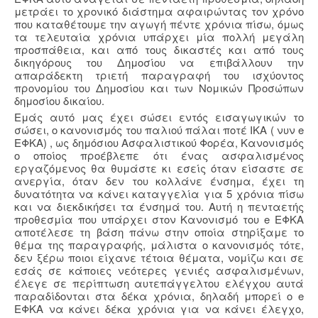
μετράει το χρονικό διάστημα αφαιρώντας τον χρόνο
που καταθέτουμε την αγωγή πέντε χρόνια πίσω, όμως
τα τελευταία χρόνια υπάρχει μία πολλή μεγάλη
προσπάθεια, και από τους δικαστές και από τους
δικηγόρους του Δημοσίου να επιβάλλουν την
απαράδεκτη τριετή παραγραφή του ισχύοντος
προνομίου του Δημοσίου και των Νομικών Προσώπων
δημοσίου δικαίου.
Εμάς αυτό μας έχει σώσει εντός εισαγωγικών το
σώσει, ο κανονισμός του παλιού πάλαι ποτέ ΙΚΑ ( νυν e
ΕΦΚΑ) , ως δημόσιου Ασφαλιστικού Φορέα, Κανονισμός
ο οποίος προέβλεπε ότι ένας ασφαλισμένος
εργαζόμενος θα θυμάστε κι εσείς όταν είσαστε σε
ανεργία, όταν δεν του κολλάνε ένσημα, έχει τη
δυνατότητα να κάνει καταγγελία για 5 χρόνια πίσω
και να διεκδικήσει τα ένσημά του. Αυτή η πενταετής
προθεσμία που υπάρχει στον Κανονισμό του e ΕΦΚΑ
αποτέλεσε τη βάση πάνω στην οποία στηρίξαμε το
θέμα της παραγραφής, μάλιστα ο κανονισμός τότε,
δεν ξέρω ποιοι είχανε τέτοια θέματα, νομίζω και σε
εσάς σε κάποιες νεότερες γενιές ασφαλισμένων,
έλεγε σε περίπτωση αυτεπάγγελτου ελέγχου αυτά
παραδίδονται στα δέκα χρόνια, δηλαδή μπορεί ο e
ΕΦΚΑ να κάνει δέκα χρόνια για να κάνει έλεγχο,