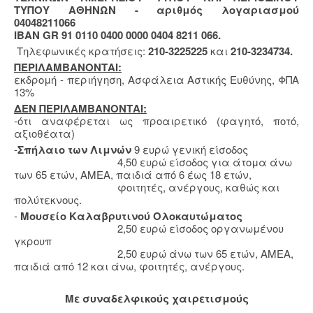
ΤΥΠΟΥ ΑΘΗΝΩΝ - αριθμός λογαριασμού
04048211066
IBAN GR 91 0110 0400 0000 0404 8211 066.
Τηλεφωνικές κρατήσεις:
210-3225225
και
210-3234734.
ΠΕΡΙΛΑΜΒΑΝΟΝΤΑΙ:
εκδρομή - περιήγηση, Ασφάλεια Αστικής Ευθύνης, ΦΠΑ
13%
ΔΕΝ ΠΕΡΙΛΑΜΒΑΝΟΝΤΑΙ:
-ότι αναφέρεται ως προαιρετικό (φαγητό, ποτό,
αξιοθέατα)
-
Σπήλαιο των Λιμνών
9 ευρώ γενική είσοδος
4,50 ευρώ είσοδος για άτομα άνω
των 65 ετών, ΑΜΕΑ, παιδιά από 6 έως 18 ετών,
φοιτητές, ανέργους, καθώς και
πολύτεκνους.
-
Μουσείο Καλαβρυτινού Ολοκαυτώματος
2,50 ευρώ είσοδος οργανωμένου
γκρουπ
2,50 ευρώ άνω των 65 ετών, ΑΜΕΑ,
παιδιά από 12 και άνω, φοιτητές, ανέργους.
Με συναδελφικούς χαιρετισμούς