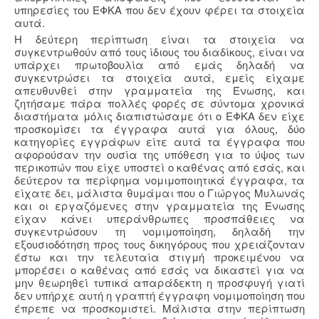
υπηρεσίες του ΕΦΚΑ που δεν έχουν φέρει τα στοιχεία
αυτά.
Η δεύτερη περίπτωση είναι τα στοιχεία να
συγκεντρωθούν από τους ίδιους του διαδίκους, είναι να
υπάρχει πρωτοβουλία από εμάς δηλαδή να
συγκεντρώσει τα στοιχεία αυτά, εμείς είχαμε
απευθυνθεί στην γραμματεία της Ένωσης, και
ζητήσαμε πάρα πολλές φορές σε σύντομα χρονικά
διαστήματα μόλις διαπιστώσαμε ότι ο ΕΦΚΑ δεν είχε
προσκομίσει τα έγγραφα αυτά για όλους, δύο
κατηγορίες εγγράφων είτε αυτά τα έγγραφα που
αφορούσαν την ουσία της υπόθεση για το ύψος των
περικοπών που είχε υποστεί ο καθένας από εσάς, και
δεύτερον τα περίφημα νομιμοποιητικά έγγραφα, τα
είχατε δει, μάλιστα θυμάμαι που ο Γιώργος Μυλωνάς
και οι εργαζόμενες στην γραμματεία της Ένωσης
είχαν κάνει υπεράνθρωπες προσπάθειες να
συγκεντρώσουν τη νομιμοποίηση, δηλαδή την
εξουσιοδότηση προς τους δικηγόρους που χρειάζονταν
έστω και την τελευταία στιγμή προκειμένου να
μπορέσει ο καθένας από εσάς να δικαστεί για να
μην θεωρηθεί τυπικά απαράδεκτη η προσφυγή γιατί
δεν υπήρχε αυτή η γραπτή έγγραφη νομιμοποίηση που
έπρεπε να προσκομιστεί. Μάλιστα στην περίπτωση