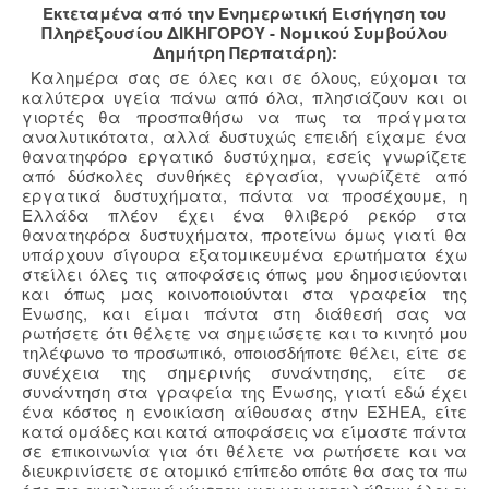
Εκτεταμένα από την Ενημερωτική Εισήγηση του
Πληρεξουσίου ΔΙΚΗΓΟΡΟΥ - Νομικού Συμβούλου
Δημήτρη Περπατάρη):
Καλημέρα σας σε όλες και σε όλους, εύχομαι τα
καλύτερα υγεία πάνω από όλα, πλησιάζουν και οι
γιορτές θα προσπαθήσω να πως τα πράγματα
αναλυτικότατα, αλλά δυστυχώς επειδή είχαμε ένα
θανατηφόρο εργατικό δυστύχημα, εσείς γνωρίζετε
από δύσκολες συνθήκες εργασία, γνωρίζετε από
εργατικά δυστυχήματα, πάντα να προσέχουμε, η
Ελλάδα πλέον έχει ένα θλιβερό ρεκόρ στα
θανατηφόρα δυστυχήματα, προτείνω όμως γιατί θα
υπάρχουν σίγουρα εξατομικευμένα ερωτήματα έχω
στείλει όλες τις αποφάσεις όπως μου δημοσιεύονται
και όπως μας κοινοποιούνται στα γραφεία της
Ένωσης, και είμαι πάντα στη διάθεσή σας να
ρωτήσετε ότι θέλετε να σημειώσετε και το κινητό μου
τηλέφωνο το προσωπικό, οποιοσδήποτε θέλει, είτε σε
συνέχεια της σημερινής συνάντησης, είτε σε
συνάντηση στα γραφεία της Ένωσης, γιατί εδώ έχει
ένα κόστος η ενοικίαση αίθουσας στην ΕΣΗΕΑ, είτε
κατά ομάδες και κατά αποφάσεις να είμαστε πάντα
σε επικοινωνία για ότι θέλετε να ρωτήσετε και να
διευκρινίσετε σε ατομικό επίπεδο οπότε θα σας τα πω