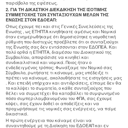
παράβολο της εφέσεως.
2. ΓΙΑ ΤΗ ΔΙΚΑΣΤΙΚΗ ΔΙΕΚΔΙΚΗΣΗ ΤΗΣ ΙΣΟΤΙΜΗΣ
ΣΥΜΜΕΤΟΧΗΣ ΤΩΝ ΣΥΝΤΑΞΙΟΥΧΩΝ ΜΕΛΩΝ ΤΗΣ
ΕΝΩΣΗΣ ΣΤΟΝ ΕΔΟΕΑΠ:
Όπως έχουμε πει και στις Γενικές Συνελεύσεις της
Ένωσης , ως ΕΤΗΠΤΑ κινηθήκατε αμέσως και Νομικά
όταν ενημερωθήκαμε ότι δημοσιεύτηκε η νομοθετική
ρύθμιση που δυστυχώς προέβλεπε ότι οι συνταξιούχοι
της Ένωσής σας δεν εντάσσονται στον ΕΔΟΠΕΑ. Και
πολύ ορθά η ΕΤΗΠΤΑ, διαμέσου του Διοικητικού της
Συμβουλίου, αποφάσισε να κινηθεί και
συνδικαλιστικά και νομικά. Ποιος ήταν ο
ενδεδειγμένος τρόπος; Φωνάξαμε τον Νομικό σας
Σύμβουλο, ρωτήσατε τι κάνουμε, μας υπέδειξε τι
πρέπει να κάνουμε, ακολουθήσατε τις εισηγήσεις μας
. Και επειδή υπήρχαν και αντιδράσεις, είπαμε δεν θα
το καλύψει το σωματείο, ο κάθε συνταξιούχος που
θέλει να συμμετέχει θα καταβάλει το συμφωνημένο
πόσο συμπεριλαμβανομένου του ΦΠΑ, σας έχουμε
κόψει, σας έχουν δοθεί οι αποδείξεις και να
προχωρήσουμε τις νομικές σας ενέργειες, να πάμε
δικαστικά.
Η πρώτη ενέργεια που κάναμε είναι να
συναντηθούμε με τη Διοίκηση του ΕΔΟΕΑΠ και εν