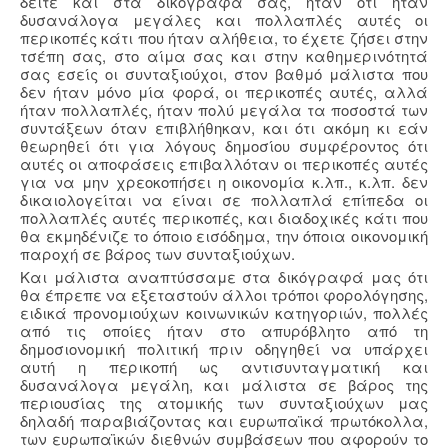
δείτε και στα δικόγραφά σας, ήταν ότι ήταν
δυσανάλογα μεγάλες και πολλαπλές αυτές οι
περικοπές κάτι που ήταν αλήθεια, το έχετε ζήσει στην
τσέπη σας, στο αίμα σας και στην καθημερινότητά
σας εσείς οι συνταξιούχοι, στον βαθμό μάλιστα που
δεν ήταν μόνο μία φορά, οι περικοπές αυτές, αλλά
ήταν πολλαπλές, ήταν πολύ μεγάλα τα ποσοστά των
συντάξεων όταν επιβλήθηκαν, και ότι ακόμη κι εάν
θεωρηθεί ότι για λόγους δημοσίου συμφέροντος ότι
αυτές οι αποφάσεις επιβαλλόταν οι περικοπές αυτές
για να μην χρεοκοπήσει η οικονομία κ.λπ., κ.λπ. δεν
δικαιολογείται να είναι σε πολλαπλά επίπεδα οι
πολλαπλές αυτές περικοπές, και διαδοχικές κάτι που
θα εκμηδένιζε το όποιο εισόδημα, την όποια οικονομική
παροχή σε βάρος των συνταξιούχων.
Και μάλιστα αναπτύσσαμε στα δικόγραφά μας ότι
θα έπρεπε να εξεταστούν άλλοι τρόποι φορολόγησης,
ειδικά προνομιούχων κοινωνικών κατηγοριών, πολλές
από τις οποίες ήταν στο απυρόβλητο από τη
δημοσιονομική πολιτική πριν οδηγηθεί να υπάρχει
αυτή η περικοπή ως αντισυνταγματική και
δυσανάλογα μεγάλη, και μάλιστα σε βάρος της
περιουσίας της ατομικής των συνταξιούχων μας
δηλαδή παραβιάζοντας και ευρωπαϊκά πρωτόκολλα,
των ευρωπαϊκών διεθνών συμβάσεων που αφορούν το