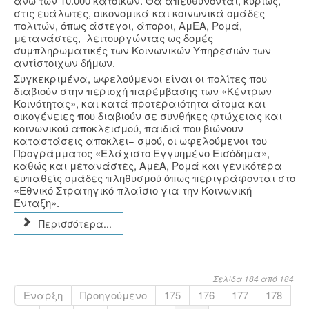
άνω των 10.000 κατοίκων. Θα απευθύνονται, κυρίως,
στις ευάλωτες, οικονομικά και κοινωνικά ομάδες
πολιτών, όπως άστεγοι, άποροι, ΑμΕΑ, Ρομά,
μετανάστες, λειτουργώντας ως δομές
συμπληρωματικές των Κοινωνικών Υπηρεσιών των
αντίστοιχων δήμων.
Συγκεκριμένα, ωφελούμενοι είναι οι πολίτες που
διαβιούν στην περιοχή παρέμβασης των «Κέντρων
Κοινότητας», και κατά προτεραιότητα άτομα και
οικογένειες που διαβιούν σε συνθήκες φτώχειας και
κοινωνικού αποκλεισμού, παιδιά που βιώνουν
καταστάσεις αποκλει− σμού, οι ωφελούμενοι του
Προγράμματος «Ελάχιστο Εγγυημένο Εισόδημα»,
καθώς και μετανάστες, ΑμεΑ, Ρομά και γενικότερα
ευπαθείς ομάδες πληθυσμού όπως περιγράφονται στο
«Εθνικό Στρατηγικό πλαίσιο για την Κοινωνική
Ένταξη».
Περισσότερα...
Σελίδα 184 από 184
Έναρξη
Προηγούμενο
175
176
177
178