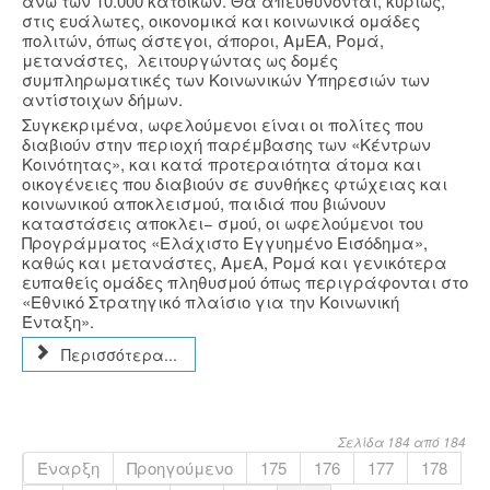
άνω των 10.000 κατοίκων. Θα απευθύνονται, κυρίως,
στις ευάλωτες, οικονομικά και κοινωνικά ομάδες
πολιτών, όπως άστεγοι, άποροι, ΑμΕΑ, Ρομά,
μετανάστες, λειτουργώντας ως δομές
συμπληρωματικές των Κοινωνικών Υπηρεσιών των
αντίστοιχων δήμων.
Συγκεκριμένα, ωφελούμενοι είναι οι πολίτες που
διαβιούν στην περιοχή παρέμβασης των «Κέντρων
Κοινότητας», και κατά προτεραιότητα άτομα και
οικογένειες που διαβιούν σε συνθήκες φτώχειας και
κοινωνικού αποκλεισμού, παιδιά που βιώνουν
καταστάσεις αποκλει− σμού, οι ωφελούμενοι του
Προγράμματος «Ελάχιστο Εγγυημένο Εισόδημα»,
καθώς και μετανάστες, ΑμεΑ, Ρομά και γενικότερα
ευπαθείς ομάδες πληθυσμού όπως περιγράφονται στο
«Εθνικό Στρατηγικό πλαίσιο για την Κοινωνική
Ένταξη».
Περισσότερα...
Σελίδα 184 από 184
Έναρξη
Προηγούμενο
175
176
177
178