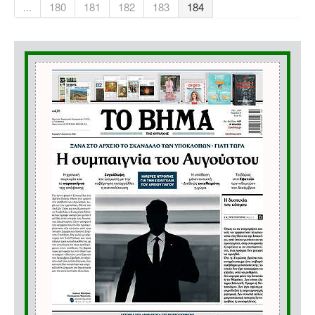
...
180
181
182
183
184