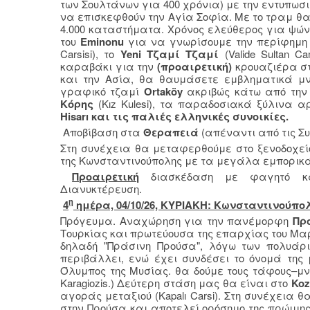
των Σουλτάνων για 400 χρόνια) με την εντυπωσι
να επισκεφθούν την Αγία Σοφία. Με το τραμ 
4.000 καταστήματα. Χρόνος ελεύθερος για ψώνι
του
Eminonu
για να γνωρίσουμε την περίφημ
Carsisi), το
Yeni
Τζαμί Τζαμί
(Valide Sultan Ca
καραβάκι για την
(προαιρετική)
κρουαζιέρα σ
και την Ασία, θα θαυμάσετε εμβληματικά μ
γραφικό τζαμί
Ortaköy
ακριβώς κάτω από την 
Κόρης
(Kız Kulesi), τα παραδοσιακά ξύλινα αρ
Hisarı και τις παλιές ελληνικές συνοικίες.
Αποβίβαση στα
Θεραπειά
(απέναντι από τις Σ
Στη συνέχεια θα μεταφερθούμε στο ξενοδοχεί
της Κωνσταντινούπολης με τα μεγάλα εμπορικά 
Προαιρετική
διασκέδαση με φαγητό κα
Διανυκτέρευση.
η
4
ημέρα, 04/10/26, ΚΥΡΙΑΚΗ: Κωνσταντινούπ
Πρόγευμα. Αναχώρηση για την πανέμορφη
Πρ
Τουρκίας και πρωτεύουσα της επαρχίας του Μαρ
δηλαδή "Πράσινη Προύσα", λόγω των πολυάρι
περιβάλλει, ενώ έχει συνδέσει το όνομά της 
Όλυμπος της Μυσίας. θα δούμε τους τάφους–μνη
Karagiozis.) Δεύτερη στάση μας θα είναι στο
Koz
αγοράς μεταξιού (Kapalı Carsi). Στη συνέχεια θ
στην Προύσα και αποτελεί ορόσημο της πρώιμης