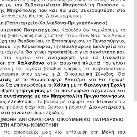
η με τον Σεβασμιώτατο Μητροπολίτη Προύσας κ.
της Μητρόπολής του και θα μας συντροφεύσει στο
. Χρόνος ελεύθερος. Διανυκτέρευση.
ολη (Πατριαρχείο-Χαλκηδόνα-Πριγκηπόννησα)
ουμενικού Πατριαρχείου
. Καθοδόν θα περάσουμε το
ητή
(
Fatih
Camii
) που χτίστηκε πάνω στον Ναό των Αγίων
ίχη του Θεοδοσίου
, το
Επταπύργιον
, το
Πενταπύργιο,
δίου,
την
Κερκόπορτα,
την
Βουλγάρικη Εκκλησία
και
τριαρχείο.
Θα γίνει προσπάθεια για συνάντηση και
στο λιμάνι και
αναχώρηση για τα ξακουστά
άση στη
Χαλκηδόνα
στην ασιατική πλευρά που είναι
τανή της αγορά (Kadıköy Çarşısı), τα παραδοσιακά
ydarpaşa
όπου έγινε η Δ’ Οικουμενική Σύνοδος. Θα
μίας
με το θαυματουργό Αγίασμα και θα έχουμε
εια θα επισκεφθούμε τη
Χάλκη
με τη
Θεολογική Σχολή
υθήσει η
Πρίγκηπος
με τα πανέμορφα αρχοντικά και
α συνάντησης με τον Μητροπολίτη Πριγκιποννήσων
.
νος ελεύθερος .
Το βράδυ μεταφορά για
δείπνο
στην
ε φρέσκο ψάρι και ζωντανή μουσική.
Διανυκτέρευση.
τα γίνονται ιδίοις εξόδοις).
-
(ΜΟΝΗ ΑΝΤΟΚΡΑΤΟΡΑ ΟΙΚΟΥΜΕΝΙΚΟ ΠΑΤΡΙΑΡΧΕΙΟ-
ΙΣΤΗ ΑΓΟΡΑ)- ΚΟΜΟΤΗΝΗ
ε τις αποσκευές μας για επίσκεψη στη
Μονή του