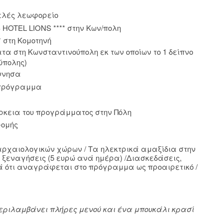
ελές λεωφορείο
S
HOTEL
LIONS
**** στην Κων/πολη
* στη Κομοτηνή
ατα στη Κωνσταντινούπολη εκ των οποίων το 1 δείπνο
ύπολης)
όννησα
 πρόγραμμα
ρκεια του προγράμματος στην Πόλη
ρομής
 αρχαιολογικών χώρων / Τα ηλεκτρικά αμαξίδια στην
ις ξεναγήσεις (5 ευρώ ανά ημέρα) /Διασκεδάσεις,
κά ότι αναγράφεται στο πρόγραμμα ως προαιρετικό /
Περιλαμβάνει πλήρες μενού και ένα μπουκάλι κρασί