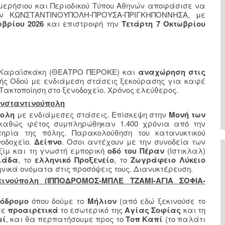
Ημερήσιου και Περιοδικού Τύπου Αθηνών αποφάσισε να
την ΚΩΝΣΤΑΝΤΙΝΟΥΠΟΛΗ-ΠΡΟΥΣΑ-ΠΡΙΓΚΗΠΟΝΝΗΣΑ, με
ωβρίου 2026
και επιστροφή την
Τετάρτη 7 Οκτωβρίου
 Καραϊσκάκη (ΘΕΑΤΡΟ ΠΕΡΟΚΕ) και
αναχώρηση στις
κής Οδού με ενδιάμεση στάσεις ξεκούρασης για καφέ
Τακτοποίηση στο ξενοδοχείο. Χρόνος ελεύθερος.
ωνσταντινούπολη
πολη
με ενδιάμεσες στάσεις. Επίσκεψη στην
Μονή των
καθώς φέτος συμπληρώθηκαν 1.400 χρόνια από την
ηρία της πόλης. Παρακολούθηση του κατανυκτικού
νοδοχείο.
Δείπνο
. Οσοι αντέχουν με την συνοδεία των
ίμ και τη γνωστή εμπορική
οδό του Πέραν
(Ιστικλαλ)
ιάδα
, το
ελληνικό Προξενείο
, το
Ζωγράφειο Λύκειο
νικά ονόματα στις προσόψεις τους. Διανυκτέρευση.
τινούπολη (ΙΠΠΟΔΡΟΜΟΣ-ΜΠΛΕ ΤΖΑΜΙ-ΑΓΙΑ ΣΟΦΙΑ-
πόδρομο
όπου δούμε το
Μήλιον
(από εδώ ξεκινούσε το
με
προαιρετικά
το εσωτερικό της
Αγίας Σοφίας
και τη
μί
, και θα περπατήσουμε προς το
Τοπ Καπί
(το παλάτι