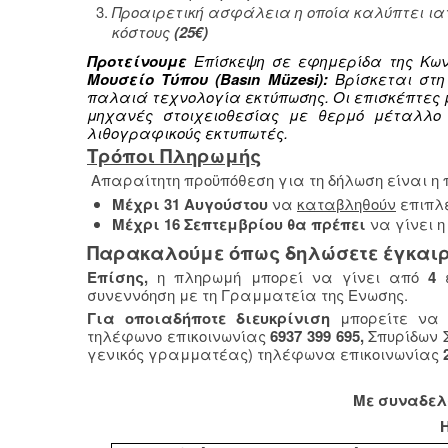
Προαιρετική ασφάλεια η οποία καλύπτει ια
κόστους
(25€)
Προτείνουμε
Επίσκεψη σε εφημερίδα της Κων
Μουσείο Τύπου (Basın Müzesi):
Βρίσκεται στη 
παλαιά τεχνολογία εκτύπωσης. Οι επισκέπτες 
μηχανές στοιχειοθεσίας με θερμό μέταλλο L
λιθογραφικούς εκτυπωτές.
Τρόποι Πληρωμής
Απαραίτητη προϋπόθεση για τη δήλωση είναι 
Μέχρι 31 Αυγούστου
να
καταβληθούν
επιπλ
Μέχρι 16 Σεπτεμβρίου θα πρέπει
να γίνει 
Παρακαλούμε όπως δηλώσετε έγκαιρα 
Επίσης,
η πληρωμή μπορεί να γίνει από
4
συνεννόηση με τη Γραμματεία της Ενωσης.
Για οποιαδήποτε διευκρίνιση
μπορείτε να 
τηλέφωνο επικοινωνίας
6937 399 695,
Σπυρίδων Σ
γενικός γραμματέας) τηλέφωνα επικοινωνίας
Με συναδελ