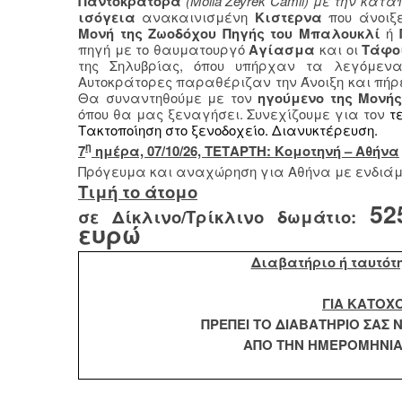
Παντοκράτορα
(Molla Zeyrek Camii) με την κα
ισόγεια
ανακαινισμένη
Κιστερνα
που άνοι
Μονή της Ζωοδόχου Πηγής του Μπαλουκλί
ή
πηγή με το θαυματουργό
Αγίασμα
και οι
Τάφοι
της Σηλυβρίας, όπου υπήρχαν τα λεγόμενα
Αυτοκράτορες παραθέριζαν την Άνοιξη και πήρε 
Θα συναντηθούμε με τον
ηγούμενο της Μονή
όπου θα μας ξεναγήσει. Συνεχίζουμε για τον
τε
Τακτοποίηση στο ξενοδοχείο. Διανυκτέρευση.
η
7
ημέρα, 07/10/26, ΤΕΤΑΡΤΗ: Κομοτηνή – Αθήνα
Πρόγευμα και αναχώρηση για Αθήνα με ενδιάμ
Τιμή το άτομο
52
σε Δίκλινο/Τρίκλινο δωμάτιο:
ευρώ
Διαβατήριο ή ταυτότ
ΓΙΑ ΚΑΤΟΧ
ΠΡΕΠΕΙ ΤΟ ΔΙΑΒΑΤΗΡΙΟ ΣΑΣ Ν
ΑΠΟ ΤΗΝ ΗΜΕΡΟΜΗΝΙΑ 