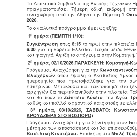
Το Διοικητικό Συμβούλιο της Ένωσης Τεχνικών 
πραγματοποιήσει 7ήμερη οδική εκδρομή σ
αναχώρηση από την Αθήνα την
Πέμπτη 1 Οκτ
2026.
Το αναλυτικό πρόγραμμα έχει ως εξής:
η
1
ημέρα (ΠΕΜΠΤΗ 1/10):
Συγκέντρωση στις 6:15
το πρωί στην πλατεία
6:30
για τη Βόρεια Ελλάδα. Ταξίδι μέσω Εθνι
και φαγητό. Αφιξη το απόγευμα στην Κομοτηνή. 
η
2
ημέρα, 02/10/2026,ΠΑΡΑΣΚΕΥΗ: Κομοτηνή-Κ
Πρόγευμα. Αναχώρηση για την
Κωνσταντινού
Βλαχερνών
όπου εψάλη ο Ακάθιστος Ύμνος 
ημερομηνία που πρωτοψάλθηκε για την σωτ
εσπερινού. Μεταφορά και τακτοποίηση στο ξε
αρχηγών θα περιπλανηθούν στην πλατεία Ταξ
και θα δούν το
Ζάππειο Λύκειο
, την
Αγία Τρ
καθώς και πολλά αρχοντικά καις στοές με ελλη
η
3
ημέρα, 03/10/2026, ΣΑΒΒΑΤΟ: Κωνσταν
ΚΡΟΥΑΖΙΕΡΑ ΣΤΟ ΒΟΣΠΟΡΟ)
Πρόγευμα. Αναχώρηση για ξενάγηση στον
Ιπ
μέτρημα των αποστάσεων) και θα επισκεφθού
Βασιλική Κινστέρνα.
Επίσκεψη στο
Μπλέ
Τζα