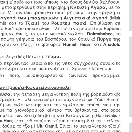
ακή είσοδο και τους κήπους, για όσους δεν θα θελήσουν
θα μεταφερθούμε στην περίφημη
Κλειστή Αγορά,
με τα
α. Με τον ίδιο τρόπο θα επιστρέψουμε στην προβλήτα
η
αγορά των μπαχαρικών
ή
Αιγυπτιακή αγορά
(Misir
mii)
και το
Τζαμί
του
Ρουστεμ πασά.
Επιβίβαση σε
το Βόσπορο όπου καθώς πλέετε ανάμεσα στην Ευρώπη
νημεία όπως, το εντυπωσιακό παλάτι
Dolmabahçe,
το
πρώτη γέφυρα του Βοσπόρου, τον θρυλικό
Πύργο της
χοντικά (Yalı), τα φρούρια
Rumeli Hisarı
και
Anadolu
υμπληγάδες Πέτρες).
Γεύμα.
ο περνώντας μέσα από τις νέες σύγχρονες συνοικίες
κέντρα και τους ουρανοξύστες. Χρόνος ελεύθερος.
ι ποτό, μουσικοχορευτικό ζωντανό πρόγραμμα.
ολη- Προύσα-Κωνσταντινούπολη
ούσα,
την τέταρτη μεγαλύτερη πόλη της βορειοδυτικής
μαρά. Η πόλη αναφέρεται συχνά και ως "Yesil Bursa",
θμων πάρκων της και του πράσινου τοπίου που την
με τα χιονοδρομικά κέντρα που βρίσκονται στο όρος
μεία των Χατζηδιαβάτη και Καραγκιόζη (Hatziavatis -
a Han
, ένα ενδιαφέρον κτίριο στην καρδιά της παλιάς
α δούμε το τζαμί
Ulu Camii
. Είναι το μεγαλύτερο τζαμί
 οθωμανικής αρχιτεκτονικής, με αρκετά στοιχεία από