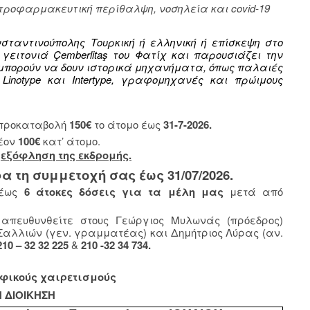
τροφαρμακευτική περίθαλψη, νοσηλεία και covid-19
σταντινούπολης Τουρκική ή ελληνική ή επίσκεψη στο
γειτονιά Çemberlitaş του Φατίχ και παρουσιάζει την
μπορούν να δουν ιστορικά μηχανήματα, όπως παλαιές
inotype και Intertype, γραφομηχανές και πρώιμους
η προκαταβολή
150€
το άτομο έως
31-7-2026.
έον
100€
κατ’ άτομο.
η
εξόφληση της εκδρομής.
τη συμμετοχή σας έως 31/07/2026.
έως
6 άτοκες δόσεις για τα μέλη μας
μετά από
απευθυνθείτε στους Γεώργιος Μυλωνάς (πρόεδρος)
αλλιών (γεν. γραμματέας) και Δημήτριος Λύρας (αν.
210 – 32 32 225
&
210 -32 34 734.
φικούς χαιρετισμούς
Η ΔΙΟΙΚΗΣΗ