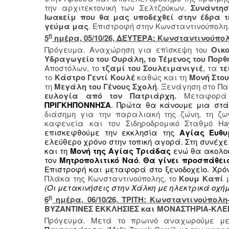
την αρχιτεκτονική των Σελτζούκων.
Συνάντησ
Ιωακείμ που θα μας υποδεχθεί στην έδρα 
γεύμα μας
. Επιστροφή στην Κωνσταντινούπολη
η
5
ημέρα, 05/10/26, ΔΕΥΤΕΡΑ: Κωνσταντινούπ
Πρόγευμα. Αναχώρηση για επίσκεψη του
Οικ
Υδραγωγείο του Ουράλη, το Τέμενος του Πορθ
Αποστόλων, το
τζαμί του Σουλειμανιγιέ
, τα
τε
το
Κάστρο Γεντί Κουλέ
καθώς και τη
Μονή Στου
τη
Μεγάλη του Γένους Σχολή
. Ξενάγηση στο Πα
ευλογία από τον Πατριάρχη.
Μεταφορά 
ΠΡΙΓΚΗΠΟΝΝΗΣΑ
. Πρώτα θα κάνουμε μια στ
διάσημη για την παραλιακή της ζώνη, τη ζων
καφενεία και τον Σιδηροδρομικό Σταθμό Ha
επισκεφθούμε την εκκλησία της
Αγίας Ευθυ
ελεύθερο χρόνο στην τοπική αγορά. Στη συνέχ
και τη
Μονή της Αγίας Τριάδας
ενώ θα ακολο
τον
Μητροπολιτικό Ναό
.
Θα γίνει προσπάθει
Επιστροφή και μεταφορά στο ξενοδοχείο. Χρό
Πλάκα της Κωνσταντινούπολης, το
Κουμ Καπί
μ
(Οι μετακινήσεις στην Χάλκη με ηλεκτρικά οχήμα
η
6
ημέρα, 06/10/26, ΤΡΙΤΗ: Κωνσταντινούπολη
ΒΥΖΑΝΤΙΝΕΣ ΕΚΚΛΗΣΙΕΣ και ΜΟΝΑΣΤΗΡΙΑ-ΚΛΕ
Πρόγευμα. Μετά το πρωινό αναχωρούμε μ