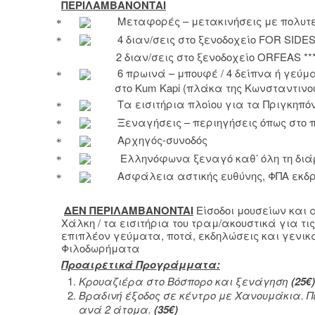
ΠΕΡΙΛΑΜΒΑΝΟΝΤΑΙ
Μεταφορές – μετακινήσεις με πολυτ
4 διαν/σεις στο ξενοδοχείο
FOR
SIDE
2 διαν/σεις στο ξενοδοχείο
ORFEAS
**
6 πρωινά – μπουφέ / 4 δείπνα ή γεύμ
στ
o
Kum
Kapi
(πλάκα της Κωνσταντινο
Τα εισιτήρια πλοίου για τα Πριγκηπ
Ξεναγήσεις – περιηγήσεις όπως στο
Αρχηγός-συνοδός
Ελληνόφωνα ξεναγό καθ’ όλη τη διά
Ασφάλεια αστικής ευθύνης, ΦΠΑ εκδ
ΔΕΝ ΠΕΡΙΛΑΜΒΑΝ
ONTAI
Είσοδοι μουσείων και
Χάλκη / τα εισιτήρια του τραμ/ακουστικά για τ
επιπλέον γεύματα, ποτά, εκδηλώσεις και γενι
Φιλοδωρήματα
Προαιρετικά Προγράμματα:
Κρουαζιέρα στο Βόσπορο και ξενάγηση
(25€)
Βραδινή έξοδος σε κέντρο με Χανουμάκια. 
ανά 2 άτομα.
(
35
€)