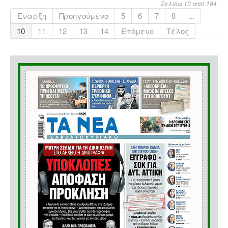
Σελίδα 10 από 184
Έναρξη
Προηγούμενο
5
6
7
8
...
10
11
12
13
14
Επόμενο
Τέλος