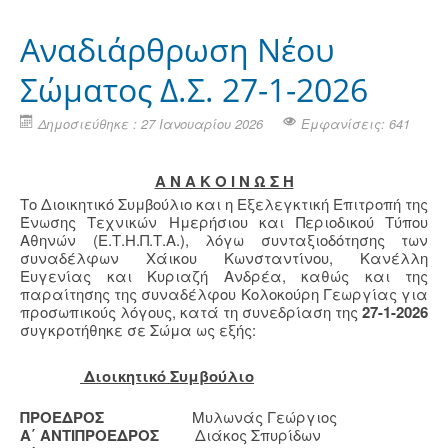
Αναδιάρθρωση Νέου
Σώματος Δ.Σ. 27-1-2026
Δημοσιεύθηκε : 27 Ιανουαρίου 2026
Εμφανίσεις: 641
Α Ν Α Κ Ο Ι Ν Ω Σ Η
Το Διοικητικό Συμβούλιο και η Εξελεγκτική Επιτροπή της
Ένωσης Τεχνικών Ημερήσιου και Περιοδικού Τύπου
Αθηνών (Ε.Τ.Η.Π.Τ.Α.), λόγω συνταξιοδότησης των
συναδέλφων Χάικου Κωνσταντίνου, Κανέλλη
Ευγενίας και Κυριαζή Ανδρέα, καθώς και της
παραίτησης της συναδέλφου Κολοκούρη Γεωργίας για
προσωπικούς λόγους, κατά τη συνεδρίαση της
27-1-2026
συγκροτήθηκε σε Σώμα ως εξής:
Διοικητικό Συμβούλιο
ΠΡΟΕΔΡΟΣ
Μυλωνάς Γεώργιος
Α΄ ΑΝΤΙΠΡΟΕΔΡΟΣ
Διάκος Σπυρίδων