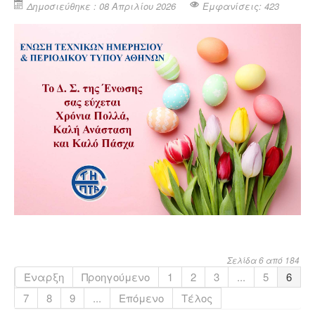
Δημοσιεύθηκε : 08 Απριλίου 2026
Εμφανίσεις: 423
Σελίδα 6 από 184
Έναρξη
Προηγούμενο
1
2
3
...
5
6
7
8
9
...
Επόμενο
Τέλος