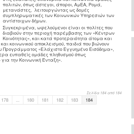
πολιτών, όπως άστεγοι, άποροι, ΑμΕΑ, Ρομά,
μετανάστες, λειτουργώντας ως δομές
συμπληρωματικές των Κοινωνικών Υπηρεσιών των
αντίστοιχων δήμων.
Συγκεκριμένα, ωφελούμενοι είναι οι πολίτες που
διαβιούν στην περιοχή παρέμβασης των «Κέντρων
Κοινότητας», και κατά προτεραιότητα άτομα και
 και κοινωνικού αποκλεισμού, παιδιά που βιώνουν
ου Προγράμματος «Ελάχιστο Εγγυημένο Εισόδημα»,
τερα ευπαθείς ομάδες πληθυσμού όπως
για την Κοινωνική Ένταξη».
Σελίδα 184 από 184
178
...
180
181
182
183
184