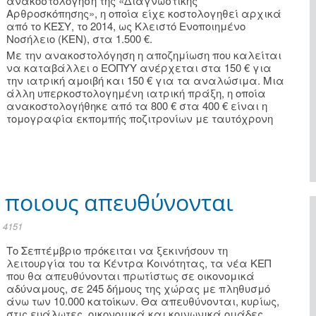
ανακοστολόγηση της «Διαγνωστικής
Αρθροσκόπησης», η οποία είχε κοστολογηθεί αρχικά
από το ΚΕΣΥ, το 2014, ως Κλειστό Ενοποιημένο
Νοσήλειο (ΚΕΝ), στα 1.500 €.
Με την ανακοστολόγηση η αποζημίωση που καλείται
να καταβάλλει ο ΕΟΠΥΥ ανέρχεται στα 150 € για
την ιατρική αμοιβή και 150 € για τα αναλώσιμα. Μια
άλλη υπερκοστολογημένη ιατρική πράξη, η οποία
ανακοστολογήθηκε από τα 800 € στα 400 € είναι η
τομογραφία εκπομπής ποζιτρονίων με ταυτόχρονη
ε ποιους απευθύνονται
 4151
Το Σεπτέμβριο πρόκειται να ξεκινήσουν τη
λειτουργία του τα Κέντρα Κοινότητας, τα νέα ΚΕΠ
που θα απευθύνονται πρωτίστως σε οικονομικά
αδύναμους, σε 245 δήμους της χώρας με πληθυσμό
άνω των 10.000 κατοίκων. Θα απευθύνονται, κυρίως,
στις ευάλωτες, οικονομικά και κοινωνικά ομάδες