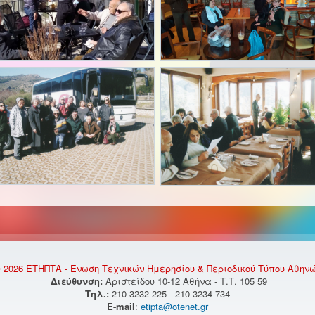
 2026 ΕΤΗΠΤΑ - Ένωση Τεχνικών Ημερησίου & Περιοδικού Τύπου Αθην
Διεύθυνση:
Αριστείδου 10-12 Αθήνα - Τ.Τ. 105 59
Τηλ.:
210-3232 225 - 210-3234 734
E-mail
:
etipta@otenet.gr