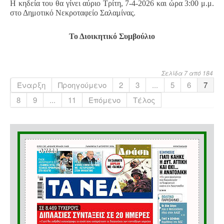
Η κηδεία του θα γίνει αύριο Τρίτη, 7-4-2026 και ώρα 3:00 μ.μ.
στο Δημοτικό Νεκροταφείο Σαλαμίνας.
Το Διοικητικό Συμβούλιο
Σελίδα 7 από 184
Έναρξη
Προηγούμενο
2
3
...
5
6
7
8
9
...
11
Επόμενο
Τέλος