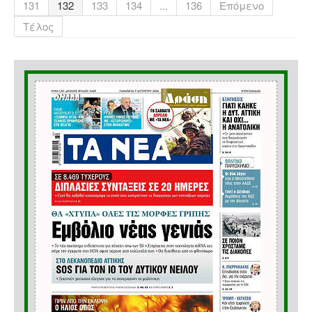
131
132
133
134
...
136
Επόμενο
Τέλος