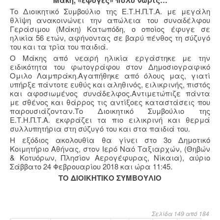
Μάκη, «έφυγες»
πολύ νωρίς…
Το Διοικητικό Συμβούλιο της Ε.Τ.Η.Π.Τ.Α. με μεγάλη
θλίψη ανακοινώνει την απώλεια του συναδέλφου
Γεράσιμου (Μάκη) Κατωπόδη, ο οποίος έφυγε σε
ηλικία 56 ετών, αφήνοντας σε βαρύ πένθος τη σύζυγό
του και τα τρία του παιδιά.
Ο Μάκης από νεαρή ηλικία εργάστηκε με την
ειδικότητα του φωτογράφου στον Δημοσιογραφικό
Ομιλο Λαμπράκη.Αγαπήθηκε από όλους μας, γιατί
υπήρξε πάντοτε ευθύς και αληθινός, ειλικρινής, πιστός
και αφοσιωμένος συνάδελφος.Αντιμετώπιζε πάντα
με σθένος και θάρρος τις αντίξοες καταστάσεις που
παρουσιάζονταν.Το Διοικητικό Συμβούλιο της
Ε.Τ.Η.Π.Τ.Α. εκφράζει τα πιο ειλικρινή και θερμά
συλλυπητήρια στη σύζυγό του και στα παιδιά του.
Η εξόδιος ακολουθία θα γίνει στο 3ο Δημοτικό
Κοιμητήριο Αθήνας, στον Ιερό Ναό Ταξιαρχών, (Θηβών
& Κοτυόρων, Πλησίον Αερογέφυρας, Νίκαια), αύριο
Σάββατο 24 Φεβρουαρίου 2018 και ώρα 11:45.
TO ΔΙΟΙΚΗΤΙΚΟ ΣΥΜΒΟΥΛΙΟ
Σελίδα 149 από 184