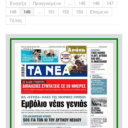
Έναρξη
Προηγούμενο
...
145
146
147
148
149
...
151
152
153
Επόμενο
Τέλος