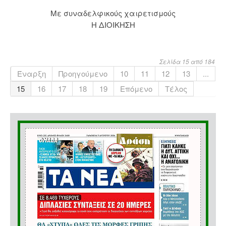
Με συναδελφικούς χαιρετισμούς
Η ΔΙΟΙΚΗΣΗ
Σελίδα 15 από 184
Έναρξη
Προηγούμενο
10
11
12
13
...
15
16
17
18
19
Επόμενο
Τέλος