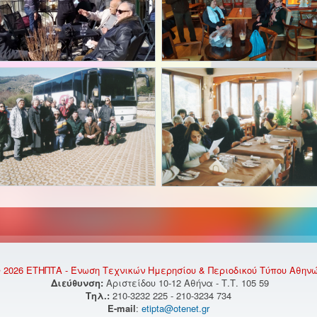
 2026 ΕΤΗΠΤΑ - Ένωση Τεχνικών Ημερησίου & Περιοδικού Τύπου Αθην
Διεύθυνση:
Αριστείδου 10-12 Αθήνα - Τ.Τ. 105 59
Τηλ.:
210-3232 225 - 210-3234 734
E-mail
:
etipta@otenet.gr