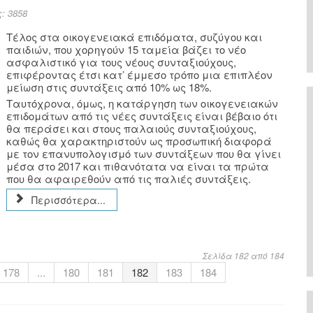
: 3858
Τέλος στα οικογενειακά επιδόματα, συζύγου και
παιδιών, που χορηγούν 15 ταμεία βάζει το νέο
ασφαλιστικό για τους νέους συνταξιούχους,
επιφέροντας έτσι κατ’ έμμεσο τρόπο μια επιπλέον
μείωση στις συντάξεις από 10% ως 18%.
Ταυτόχρονα, όμως, η κατάργηση των οικογενειακών
επιδομάτων από τις νέες συντάξεις είναι βέβαιο ότι
θα περάσει και στους παλαιούς συνταξιούχους,
καθώς θα χαρακτηριστούν ως προσωπική διαφορά
με τον επανυπολογισμό των συντάξεων που θα γίνει
μέσα στο 2017 και πιθανότατα να είναι τα πρώτα
που θα αφαιρεθούν από τις παλιές συντάξεις.
Περισσότερα...
Σελίδα 182 από 184
178
...
180
181
182
183
184