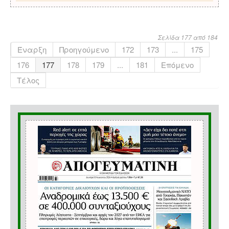
Σελίδα 177 από 184
Έναρξη
Προηγούμενο
172
173
...
175
176
177
178
179
...
181
Επόμενο
Τέλος