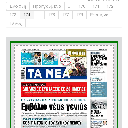
Έναρξη
Προηγούμενο
...
170
171
172
173
174
...
176
177
178
Επόμενο
Τέλος