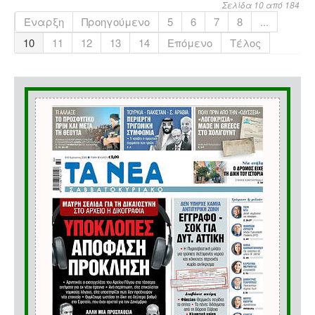
Σελίδα 10 από 184
Έναρξη
Προηγούμενο
5
6
7
8
...
10
11
12
13
14
Επόμενο
Τέλος