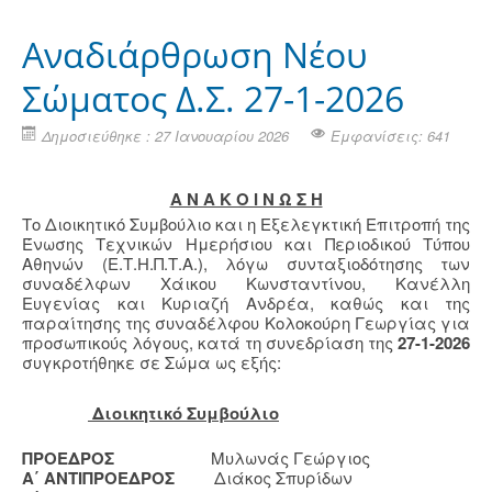
Αναδιάρθρωση Νέου
Σώματος Δ.Σ. 27-1-2026
Δημοσιεύθηκε : 27 Ιανουαρίου 2026
Εμφανίσεις: 641
Α Ν Α Κ Ο Ι Ν Ω Σ Η
Το Διοικητικό Συμβούλιο και η Εξελεγκτική Επιτροπή της
Ένωσης Τεχνικών Ημερήσιου και Περιοδικού Τύπου
Αθηνών (Ε.Τ.Η.Π.Τ.Α.), λόγω συνταξιοδότησης των
συναδέλφων Χάικου Κωνσταντίνου, Κανέλλη
Ευγενίας και Κυριαζή Ανδρέα, καθώς και της
παραίτησης της συναδέλφου Κολοκούρη Γεωργίας για
προσωπικούς λόγους, κατά τη συνεδρίαση της
27-1-2026
συγκροτήθηκε σε Σώμα ως εξής:
Διοικητικό Συμβούλιο
ΠΡΟΕΔΡΟΣ
Μυλωνάς Γεώργιος
Α΄ ΑΝΤΙΠΡΟΕΔΡΟΣ
Διάκος Σπυρίδων