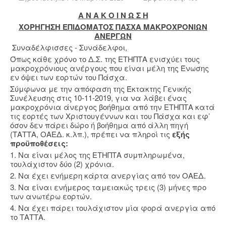
Α Ν Α Κ Ο Ι Ν Ω Σ Η
ΧΟΡΗΓΗΣΗ ΕΠΙΔΟΜΑΤΟΣ ΠΑΣΧΑ ΜΑΚΡΟΧΡΟΝΙΩΝ
ΑΝΕΡΓΩΝ
Συναδέλφισσες - Συνάδελφοι,
Όπως κάθε χρόνο το Δ.Σ. της ΕΤΗΠΤΑ ενισχύει τους
μακροχρόνιους ανέργους που είναι μέλη της Ένωσης
εν όψει των εορτών του Πάσχα.
Σύμφωνα με την απόφαση της Έκτακτης Γενικής
Συνέλευσης στις 10-11-2019, για να λάβει ένας
μακροχρόνια άνεργος βοήθημα από την ΕΤΗΠΤΑ κατά
τις εορτές των Χριστουγέννων και του Πάσχα και εφ’
όσον δεν πάρει δώρο ή βοήθημα από άλλη πηγή
(ΤΑΤΤΑ, ΟΑΕΔ. κ.λπ.), πρέπει να πληροί τις
εξής
προϋποθέσεις:
1. Να είναι μέλος της ΕΤΗΠΤΑ συμπληρωμένα,
τουλάχιστον δύο (2) χρόνια.
2. Να έχει ενήμερη κάρτα ανεργίας από τον ΟΑΕΔ.
3. Να είναι ενήμερος ταμειακώς τρεις (3) μήνες προ
των ανωτέρω εορτών.
4. Να έχει πάρει τουλάχιστον μία φορά ανεργία από
το ΤΑΤΤΑ.