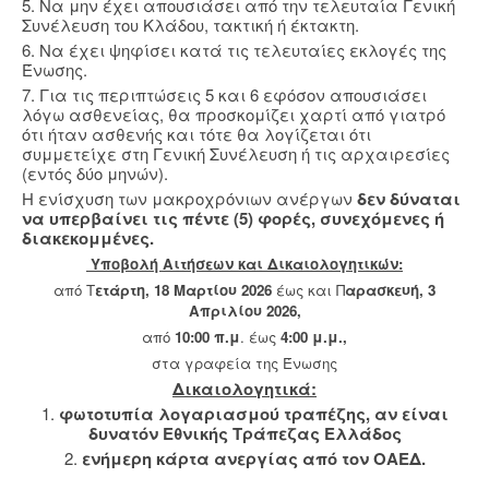
5. Να μην έχει απουσιάσει από την τελευταία Γενική
Συνέλευση του Κλάδου, τακτική ή έκτακτη.
6. Να έχει ψηφίσει κατά τις τελευταίες εκλογές της
Ένωσης.
7. Για τις περιπτώσεις 5 και 6 εφόσον απουσιάσει
λόγω ασθενείας, θα προσκομίζει χαρτί από γιατρό
ότι ήταν ασθενής και τότε θα λογίζεται ότι
συμμετείχε στη Γενική Συνέλευση ή τις αρχαιρεσίες
(εντός δύο μηνών).
Η ενίσχυση των μακροχρόνιων ανέργων
δεν δύναται
να υπερβαίνει τις πέντε (5) φορές, συνεχόμενες ή
διακεκομμένες.
Υποβολή Aιτήσεων και Δικαιολογητικών:
από Τ
ετάρτη, 18 Μαρτίου 2026
έως και Π
αρασκευή, 3
Απριλίου 2026,
από
10:00 π.μ
. έως
4:00 μ.μ.,
στα γραφεία της Ένωσης
Δικαιολογητικά:
1.
φωτοτυπία λογαριασμού τραπέζης,
αν είναι
δυνατόν Εθνικής Τράπεζας Ελλάδος
2.
ενήμερη κάρτα ανεργίας από τον ΟΑΕΔ.