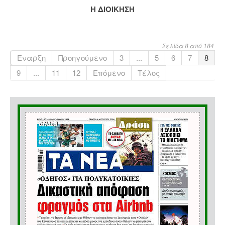
Η ΔΙΟΙΚΗΣΗ
Σελίδα 8 από 184
Έναρξη
Προηγούμενο
3
...
5
6
7
8
9
...
11
12
Επόμενο
Τέλος