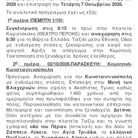
2026
και επιστροφή την
Τετάρτη 7 Οκτωβρίου 2026.
Το αναλυτικό πρόγραμμα έχει ως εξής:
η
1
ημέρα (ΠΕΜΠΤΗ 1/10):
Συγκέντρωση στις 6:15
το πρωί στην πλατεία
Καραϊσκάκη (ΘΕΑΤΡΟ ΠΕΡΟΚΕ) και
αναχώρηση στις
6:30
για τη Βόρεια Ελλάδα. Ταξίδι μέσω Εθνικής Οδού
με ενδιάμεση στάσεις ξεκούρασης για καφέ και
φαγητό. Αφιξη το απόγευμα στην Κομοτηνή.
Τακτοποίηση στο ξενοδοχείο. Χρόνος ελεύθερος.
η
2
ημέρα, 02/10/2026,ΠΑΡΑΣΚΕΥΗ: Κομοτηνή-
Κωνσταντινούπολη
Πρόγευμα. Αναχώρηση για την
Κωνσταντινούπολη
με ενδιάμεσες στάσεις. Επίσκεψη στην
Μονή των
Βλαχερνών
όπου εψάλη ο Ακάθιστος Ύμνος καθώς
φέτος συμπληρώθηκαν 1.400 χρόνια από την
ημερομηνία που πρωτοψάλθηκε για την σωτηρία της
πόλης. Παρακολούθηση του κατανυκτικού εσπερινού.
Μεταφορά και τακτοποίηση στο ξενοδοχείο.
Δείπνο
.
Οσοι αντέχουν με την συνοδεία των αρχηγών θα
περιπλανηθούν στην πλατεία Ταξίμ και τη γνωστή
εμπορική
οδό του Πέραν
(Ιστικλαλ) και θα δούν το
Ζάππειο Λύκειο
, την
Αγία Τριάδα
, το
ελληνικό
Προξενείο
, το
Ζωγράφειο Λύκειο
καθώς και πολλά