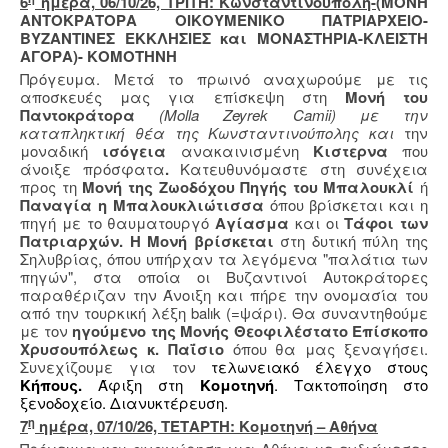
6
ημέρα, 06/10/26, ΤΡΙΤΗ: Κωνσταντινούπολη-
(ΜΟΝΗ
ΑΝΤΟΚΡΑΤΟΡΑ ΟΙΚΟΥΜΕΝΙΚΟ ΠΑΤΡΙΑΡΧΕΙΟ-
ΒΥΖΑΝΤΙΝΕΣ ΕΚΚΛΗΣΙΕΣ και ΜΟΝΑΣΤΗΡΙΑ-ΚΛΕΙΣΤΗ
ΑΓΟΡΑ)- ΚΟΜΟΤΗΝΗ
Πρόγευμα. Μετά το πρωινό αναχωρούμε με τις
αποσκευές μας για επίσκεψη στη
Μονή του
Παντοκράτορα
(Molla Zeyrek Camii) με την
καταπληκτική θέα της Κωνσταντινούπολης και
την
μοναδική
ισόγεια
ανακαινισμένη
Κιστερνα
που
άνοιξε πρόσφατα
.
Κατευθυνόμαστε στη συνέχεια
προς τη
Μονή της Ζωοδόχου Πηγής του Μπαλουκλί
ή
Παναγία η Μπαλουκλιώτισσα
όπου βρίσκεται και η
πηγή με το θαυματουργό
Αγίασμα
και οι
Τάφοι των
Πατριαρχών. Η Μονή βρίσκεται
στη δυτική πύλη της
Σηλυβρίας, όπου υπήρχαν τα λεγόμενα "παλάτια των
πηγών", στα οποία οι Βυζαντινοί Αυτοκράτορες
παραθέριζαν την Άνοιξη και πήρε την ονομασία του
από την τουρκική λέξη balık (=ψάρι). Θα συναντηθούμε
με τον
ηγούμενο της Μονής
Θεοφιλέστατο Επίσκοπο
Χρυσουπόλεως κ. Παΐσιο
όπου θα μας ξεναγήσει.
Συνεχίζουμε για τον
τελωνειακό έλεγχο στους
Κήπους.
Άφιξη στη
Κομοτηνή
. Τακτοποίηση στο
ξενοδοχείο. Διανυκτέρευση.
η
7
ημέρα, 07/10/26, ΤΕΤΑΡΤΗ: Κομοτηνή – Αθήνα