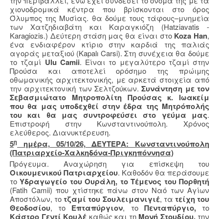
την περιβάλλει, ενώ έχει συνδέσει το όνομά της με τα
χιονοδρομικά κέντρα που βρίσκονται στο όρος
Όλυμπος της Μυσίας. θα δούμε τους τάφους–μνημεία
των Χατζηδιαβάτη και Καραγκιόζη (Hatziavatis -
Karagiozis.) Δεύτερη στάση μας θα είναι στο
Koza Han
,
ένα ενδιαφέρον κτίριο στην καρδιά της παλιάς
αγοράς μεταξιού (Kapalı Carsi). Στη συνέχεια θα δούμε
το τζαμί
Ulu Camii
. Είναι το μεγαλύτερο τζαμί στην
Προύσα και αποτελεί ορόσημο της πρώιμης
οθωμανικής αρχιτεκτονικής, με αρκετά στοιχεία από
την αρχιτεκτονική των Σελτζούκων.
Συνάντηση με τον
Σεβασμιώτατο Μητροπολίτη Προύσας κ. Ιωακείμ
που θα μας υποδεχθεί στην έδρα της Μητρόπολής
του και θα μας συντροφεύσει στο γεύμα μας
.
Επιστροφή στην Κωνσταντινούπολη. Χρόνος
ελεύθερος. Διανυκτέρευση.
η
5
ημέρα, 05/10/26, ΔΕΥΤΕΡΑ: Κωνσταντινούπολη
(Πατριαρχείο-Χαλκηδόνα-Πριγκηπόννησα)
Πρόγευμα. Αναχώρηση για επίσκεψη του
Οικουμενικού Πατριαρχείου
. Καθοδόν θα περάσουμε
το
Υδραγωγείο του Ουράλη, το Τέμενος του Πορθητή
(
Fatih
Camii
) που χτίστηκε πάνω στον Ναό των Αγίων
Αποστόλων, το
τζαμί του Σουλειμανιγιέ
, τα
τείχη του
Θεοδοσίου
, το
Επταπύργιον
, το
Πενταπύργιο,
το
Κάστρο Γεντί Κουλέ
καθώς και τη
Μονή Στουδίου,
την