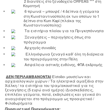
2 διαν/σεις στο ξενοδοχείο
ORFEAS
*** στη
Κομοτηνή
6 πρωινά – μπουφέ / 4 δείπνα ή γεύματα
στη Κωνσταντινούπολη εκ των οποίων το 1
δείπνο στ
o
Kum
Kapi
(πλάκα της
Κωνσταντινούπολης)
Τα εισιτήρια πλοίου για τα Πριγκηπόννησα
Ξεναγήσεις – περιηγήσεις όπως στο
πρόγραμμα
Αρχηγός-συνοδός
Ελληνόφωνα ξεναγό καθ’ όλη τη διάρκεια
του προγράμματος στην Πόλη
Ασφάλεια αστικής ευθύνης, ΦΠΑ εκδρομής
ΔΕΝ ΠΕΡΙΛΑΜΒΑΝ
ONTAI
Είσοδοι μουσείων και
αρχαιολογικών χώρων / Τα ηλεκτρικά αμαξίδια στην
Χάλκη / τα εισιτήρια του τραμ/ακουστικά για τις
ξεναγήσεις (5 ευρώ ανά ημέρα) /Διασκεδάσεις,
επιπλέον γεύματα, ποτά, εκδηλώσεις και γενικά ότι
αναγράφεται στο πρόγραμμα ως προαιρετικό /
Φιλοδωρήματα
Προαιρετικά Προγράμματα: