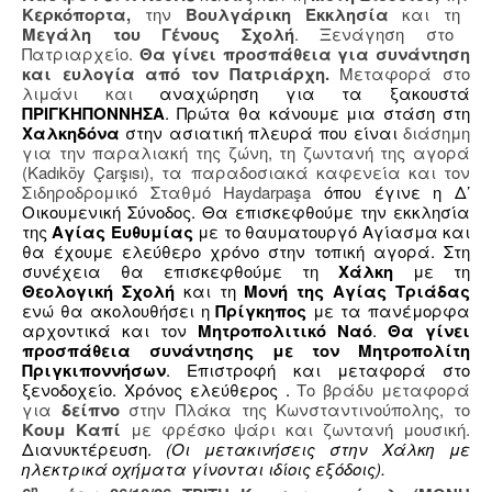
Κερκόπορτα,
την
Βουλγάρικη Εκκλησία
και τη
Μεγάλη του Γένους Σχολή
. Ξενάγηση στο
Πατριαρχείο.
Θα γίνει προσπάθεια για συνάντηση
και ευλογία από τον Πατριάρχη.
Μεταφορά στο
λιμάνι και
αναχώρηση για τα ξακουστά
ΠΡΙΓΚΗΠΟΝΝΗΣΑ
. Πρώτα θα κάνουμε μια στάση στη
Χαλκηδόνα
στην ασιατική πλευρά που είναι
διάσημη
για την παραλιακή της ζώνη, τη ζωντανή της αγορά
(Kadıköy Çarşısı), τα παραδοσιακά καφενεία και τον
Σιδηροδρομικό Σταθμό Haydarpaşa
όπου έγινε η Δ’
Οικουμενική Σύνοδος. Θα επισκεφθούμε την εκκλησία
της
Αγίας Ευθυμίας
με το θαυματουργό Αγίασμα και
θα έχουμε ελεύθερο χρόνο στην τοπική αγορά. Στη
συνέχεια θα επισκεφθούμε τη
Χάλκη
με τη
Θεολογική Σχολή
και τη
Μονή της Αγίας Τριάδας
ενώ θα ακολουθήσει η
Πρίγκηπος
με τα πανέμορφα
αρχοντικά και τον
Μητροπολιτικό Ναό
.
Θα γίνει
προσπάθεια συνάντησης με τον Μητροπολίτη
Πριγκιποννήσων
. Επιστροφή και μεταφορά στο
ξενοδοχείο. Χρόνος ελεύθερος .
Το βράδυ μεταφορά
για
δείπνο
στην Πλάκα της Κωνσταντινούπολης, το
Κουμ Καπί
με φρέσκο ψάρι και ζωντανή μουσική.
Διανυκτέρευση.
(Οι μετακινήσεις στην Χάλκη με
ηλεκτρικά οχήματα γίνονται ιδίοις εξόδοις).
η