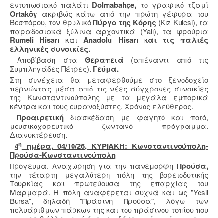
εντυπωσιακό παλάτι
Dolmabahçe,
το γραφικό τζαμί
Ortaköy
ακριβώς κάτω από την πρώτη γέφυρα του
Βοσπόρου, τον θρυλικό
Πύργο της Κόρης
(Kız Kulesi), τα
παραδοσιακά ξύλινα αρχοντικά (Yalı), τα φρούρια
Rumeli Hisarı
και
Anadolu Hisarı και τις παλιές
ελληνικές συνοικίες.
Αποβίβαση στα
Θεραπειά
(απέναντι από τις
Συμπληγάδες Πέτρες).
Γεύμα.
Στη συνέχεια θα μεταφερθούμε στο ξενοδοχείο
περνώντας μέσα από τις νέες σύγχρονες συνοικίες
της Κωνσταντινούπολης με τα μεγάλα εμπορικά
κέντρα και τους ουρανοξύστες. Χρόνος ελεύθερος.
Προαιρετική
διασκέδαση με φαγητό και ποτό,
μουσικοχορευτικό ζωντανό πρόγραμμα.
Διανυκτέρευση.
η
4
ημέρα, 04/10/26, ΚΥΡΙΑΚΗ: Κωνσταντινούπολη-
Προύσα-Κωνσταντινούπολη
Πρόγευμα. Αναχώρηση για την πανέμορφη
Προύσα,
την τέταρτη μεγαλύτερη πόλη της βορειοδυτικής
Τουρκίας και πρωτεύουσα της επαρχίας του
Μαρμαρά. Η πόλη αναφέρεται συχνά και ως "Yesil
Bursa", δηλαδή "Πράσινη Προύσα", λόγω των
πολυάριθμων πάρκων της και του πράσινου τοπίου που