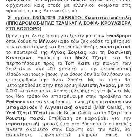
αρχοντικά καις στοές με ελληνικά ονόματα στις
προσόψεις τους. Διανυκτέρευση.
η
3
ημέρα, 03/10/2026, ΣΑΒΒΑΤΟ: Κωνσταντινούπολη
(ΙΠΠΟΔΡΟΜΟΣ-ΜΠΛΕ ΤΖΑΜΙ-ΑΓΙΑ ΣΟΦΙΑ- ΚΡΟΥΑΖΙΕΡΑ
ΣΤΟ ΒΟΣΠΟΡΟ)
Πρόγευμα. Αναχώρηση για ξενάγηση στον
Ιππόδρομο
όπου δούμε το
Μήλιον
(από εδώ ξεκινούσε το μέτρημα
των αποστάσεων) και θα επισκεφθούμε
προαιρετικά
το εσωτερικό της
Αγίας Σοφίας
και τη
Βασιλική
Κινστέρνα.
Επίσκεψη στο
Μπλέ
Τζαμί
, και θα
περπατήσουμε προς το
Τοπ Καπί
(το παλάτι των
Σουλτάνων για 400 χρόνια) με την εντυπωσιακή
είσοδο και τους κήπους, για όσους δεν θα θελήσουν να
επισκεφθούν την Αγία Σοφία. Με το τραμ θα
μεταφερθούμε στην περίφημη
Κλειστή Αγορά,
με τα
4.000 καταστήματα. Χρόνος ελεύθερος για ψώνια. Με
τον ίδιο τρόπο θα επιστρέψουμε στην προβλήτα του
Eminonu
για να γνωρίσουμε την περίφημη
αγορά των
μπαχαρικών
ή
Αιγυπτιακή αγορά
(Misir Carsisi), το
Yeni
Τζαμί Τζαμί
(Valide Sultan Camii)
και το
Τζαμί
του
Ρουστεμ πασά.
Επιβίβαση σε καραβάκι για την
(προαιρετική)
κρουαζιέρα στο Βόσπορο όπου καθώς
πλέετε ανάμεσα στην Ευρώπη και την Ασία, θα
θαυμάσετε εμβληματικά μνημεία όπως, το