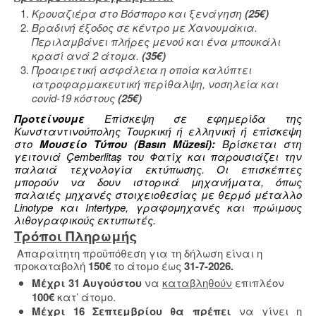
Κρουαζιέρα στο Βόσπορο και ξενάγηση
(25€)
Βραδινή έξοδος σε κέντρο με Χανουμάκια.
Περιλαμβάνει πλήρες μενού και ένα μπουκάλι
κρασί ανά 2 άτομα.
(
35
€)
Προαιρετική ασφάλεια η οποία καλύπτει
ιατροφαρμακευτική περίθαλψη, νοσηλεία και
covid-19 κόστους
(25€)
Προτείνουμε
Επίσκεψη σε εφημερίδα της
Κωνσταντινούπολης Τουρκική ή ελληνική ή επίσκεψη
στο
Μουσείο Τύπου (Basın Müzesi):
Βρίσκεται στη
γειτονιά Çemberlitaş του Φατίχ και παρουσιάζει την
παλαιά τεχνολογία εκτύπωσης. Οι επισκέπτες
μπορούν να δουν ιστορικά μηχανήματα, όπως
παλαιές μηχανές στοιχειοθεσίας με θερμό μέταλλο
Linotype και Intertype, γραφομηχανές και πρώιμους
λιθογραφικούς εκτυπωτές.
Τρόποι Πληρωμής
Απαραίτητη προϋπόθεση για τη δήλωση είναι η
προκαταβολή
150€
το άτομο έως
31-7-2026.
Μέχρι 31 Αυγούστου
να
καταβληθούν
επιπλέον
100€
κατ’ άτομο.
Μέχρι 16 Σεπτεμβρίου θα πρέπει
να γίνει η