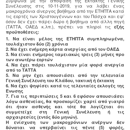
Σύμφωνα με την απόφαση της Έκτακτης Γενικής
Συνέλευσης στις 10-11-2019, για να λάβει ένας
μακροχρόνια άνεργος βοήθημα από την ΕΤΗΠΤΑ κατά
τις εορτές των Χριστουγέννων και του Πάσχα και εφ’
όσον δεν έχει πάρει δώρο ή βοήθημα από άλλη πηγή
(ΤΑΤΤΑ, ΟΑΕΔ κ.λπ.), πρέπει να πληροί τις
εξής
προϋποθέσεις:
1. Να είναι μέλος της ΕΤΗΠΤΑ συμπληρωμένα,
τουλάχιστον δύο (2) χρόνια
2. Να έχει ενήμερη κάρτα ανεργίας από τον ΟΑΕΔ
3. Να είναι ενήμερος ταμειακώς τρεις (3) μήνες προ
των ανωτέρω εορτών
4. Να έχει πάρει τουλάχιστον μία φορά ανεργία
από το ΤΑΤΤΑ
5. Να μην έχει απουσιάσει από την τελευταία
Γενική Συνέλευση του Κλάδου, τακτική ή έκτακτη
6. Να έχει ψηφίσει κατά τις τελευταίες εκλογές της
Ένωσης
7. Για τις περιπτώσεις 5 και 6 εφόσον απουσιάσει
λόγω ασθενείας, θα προσκομίζει χαρτί από γιατρό
ότι ήταν ασθενής και τότε θα λογίζεται ότι
συμμετείχε στη Γενική Συνέλευση ή τις
αρχαιρεσίες (εντός δύο μηνών).
Η ενίσχυση των μακροχρόνιων ανέργων δεν
δύναται να υπερβαίνει τις πέντε (5) φορές,