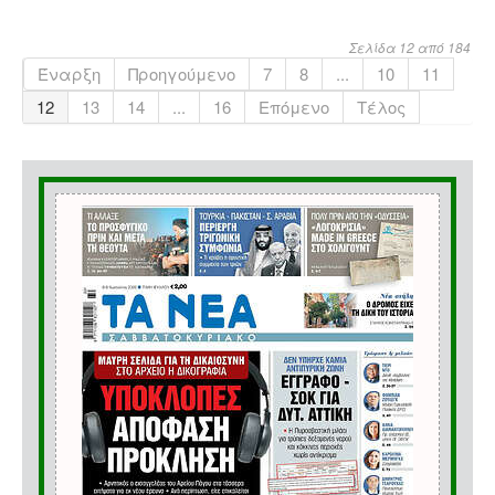
Σελίδα 12 από 184
Έναρξη
Προηγούμενο
7
8
...
10
11
12
13
14
...
16
Επόμενο
Τέλος