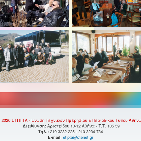
 2026 ΕΤΗΠΤΑ - Ένωση Τεχνικών Ημερησίου & Περιοδικού Τύπου Αθην
Διεύθυνση:
Αριστείδου 10-12 Αθήνα - Τ.Τ. 105 59
Τηλ.:
210-3232 225 - 210-3234 734
E-mail
:
etipta@otenet.gr