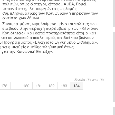
πολιτών, όπως άστεγοι, άποροι, ΑμΕΑ, Ρομά,
μετανάστες, λειτουργώντας ως δομές
συμπληρωματικές των Κοινωνικών Υπηρεσιών των
αντίστοιχων δήμων.
Συγκεκριμένα, ωφελούμενοι είναι οι πολίτες που
διαβιούν στην περιοχή παρέμβασης των «Κέντρων
Κοινότητας», και κατά προτεραιότητα άτομα και
 και κοινωνικού αποκλεισμού, παιδιά που βιώνουν
ου Προγράμματος «Ελάχιστο Εγγυημένο Εισόδημα»,
τερα ευπαθείς ομάδες πληθυσμού όπως
για την Κοινωνική Ένταξη».
Σελίδα 184 από 184
178
...
180
181
182
183
184