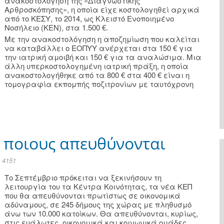
ανακοστολόγηση της «Διαγνωστικής
Αρθροσκόπησης», η οποία είχε κοστολογηθεί αρχικά
από το ΚΕΣΥ, το 2014, ως Κλειστό Ενοποιημένο
Νοσήλειο (ΚΕΝ), στα 1.500 €.
Με την ανακοστολόγηση η αποζημίωση που καλείται
να καταβάλλει ο ΕΟΠΥΥ ανέρχεται στα 150 € για
την ιατρική αμοιβή και 150 € για τα αναλώσιμα. Μια
άλλη υπερκοστολογημένη ιατρική πράξη, η οποία
ανακοστολογήθηκε από τα 800 € στα 400 € είναι η
τομογραφία εκπομπής ποζιτρονίων με ταυτόχρονη
ε ποιους απευθύνονται
 4151
Το Σεπτέμβριο πρόκειται να ξεκινήσουν τη
λειτουργία του τα Κέντρα Κοινότητας, τα νέα ΚΕΠ
που θα απευθύνονται πρωτίστως σε οικονομικά
αδύναμους, σε 245 δήμους της χώρας με πληθυσμό
άνω των 10.000 κατοίκων. Θα απευθύνονται, κυρίως,
στις ευάλωτες, οικονομικά και κοινωνικά ομάδες