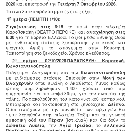
2026
και επιστροφή την
Τετάρτη 7 Οκτωβρίου 2026.
Το αναλυτικό πρόγραμμα έχει ως εξής:
η
1
ημέρα (ΠΕΜΠΤΗ 1/10):
Συγκέντρωση στις 6:15
το πρωί στην πλατεία
Καραϊσκάκη (ΘΕΑΤΡΟ ΠΕΡΟΚΕ) και
αναχώρηση στις
6:30
για τη Βόρεια Ελλάδα. Ταξίδι μέσω Εθνικής Οδού
με ενδιάμεση στάσεις ξεκούρασης για καφέ και
φαγητό. Αφιξη το απόγευμα στην Κομοτηνή.
Τακτοποίηση στο ξενοδοχείο. Χρόνος ελεύθερος.
η
2
ημέρα, 02/10/2026,ΠΑΡΑΣΚΕΥΗ: Κομοτηνή-
Κωνσταντινούπολη
Πρόγευμα. Αναχώρηση για την
Κωνσταντινούπολη
με ενδιάμεσες στάσεις. Επίσκεψη στην
Μονή των
Βλαχερνών
όπου εψάλη ο Ακάθιστος Ύμνος καθώς
φέτος συμπληρώθηκαν 1.400 χρόνια από την
ημερομηνία που πρωτοψάλθηκε για την σωτηρία της
πόλης. Παρακολούθηση του κατανυκτικού εσπερινού.
Μεταφορά και τακτοποίηση στο ξενοδοχείο.
Δείπνο
.
Οσοι αντέχουν με την συνοδεία των αρχηγών θα
περιπλανηθούν στην πλατεία Ταξίμ και τη γνωστή
εμπορική
οδό του Πέραν
(Ιστικλαλ) και θα δούν το
Ζάππειο Λύκειο
, την
Αγία Τριάδα
, το
ελληνικό
Προξενείο
, το
Ζωγράφειο Λύκειο
καθώς και πολλά