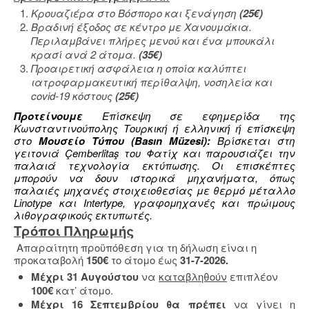
Κρουαζιέρα στο Βόσπορο και ξενάγηση
(25€)
Βραδινή έξοδος σε κέντρο με Χανουμάκια.
Περιλαμβάνει πλήρες μενού και ένα μπουκάλι
κρασί ανά 2 άτομα.
(
35
€)
Προαιρετική ασφάλεια η οποία καλύπτει
ιατροφαρμακευτική περίθαλψη, νοσηλεία και
covid-19 κόστους
(25€)
Προτείνουμε
Επίσκεψη σε εφημερίδα της
Κωνσταντινούπολης Τουρκική ή ελληνική ή επίσκεψη
στο
Μουσείο Τύπου (Basın Müzesi):
Βρίσκεται στη
γειτονιά Çemberlitaş του Φατίχ και παρουσιάζει την
παλαιά τεχνολογία εκτύπωσης. Οι επισκέπτες
μπορούν να δουν ιστορικά μηχανήματα, όπως
παλαιές μηχανές στοιχειοθεσίας με θερμό μέταλλο
Linotype και Intertype, γραφομηχανές και πρώιμους
λιθογραφικούς εκτυπωτές.
Τρόποι Πληρωμής
Απαραίτητη προϋπόθεση για τη δήλωση είναι η
προκαταβολή
150€
το άτομο έως
31-7-2026.
Μέχρι 31 Αυγούστου
να
καταβληθούν
επιπλέον
100€
κατ’ άτομο.
Μέχρι 16 Σεπτεμβρίου θα πρέπει
να γίνει η