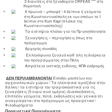
2 διαν/σεις στο ξενοδοχείο
ORFEAS
*** στη
Κομοτηνή
6 πρωινά – μπουφέ / 4 δείπνα ή γεύματα
στη Κωνσταντινούπολη εκ των οποίων το 1
δείπνο στ
o
Kum
Kapi
(πλάκα της
Κωνσταντινούπολης)
Τα εισιτήρια πλοίου για τα Πριγκηπόννησα
Ξεναγήσεις – περιηγήσεις όπως στο
πρόγραμμα
Αρχηγός-συνοδός
Ελληνόφωνα ξεναγό καθ’ όλη τη διάρκεια
του προγράμματος στην Πόλη
Ασφάλεια αστικής ευθύνης, ΦΠΑ εκδρομής
ΔΕΝ ΠΕΡΙΛΑΜΒΑΝ
ONTAI
Είσοδοι μουσείων και
αρχαιολογικών χώρων / Τα ηλεκτρικά αμαξίδια στην
Χάλκη / τα εισιτήρια του τραμ/ακουστικά για τις
ξεναγήσεις (5 ευρώ ανά ημέρα) /Διασκεδάσεις,
επιπλέον γεύματα, ποτά, εκδηλώσεις και γενικά ότι
αναγράφεται στο πρόγραμμα ως προαιρετικό /
Φιλοδωρήματα
Προαιρετικά Προγράμματα: