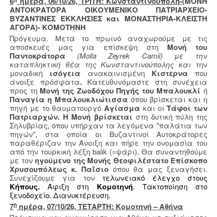
6
ημέρα, 06/10/26, ΤΡΙΤΗ: Κωνσταντινούπολη-
(ΜΟΝΗ
ΑΝΤΟΚΡΑΤΟΡΑ ΟΙΚΟΥΜΕΝΙΚΟ ΠΑΤΡΙΑΡΧΕΙΟ-
ΒΥΖΑΝΤΙΝΕΣ ΕΚΚΛΗΣΙΕΣ και ΜΟΝΑΣΤΗΡΙΑ-ΚΛΕΙΣΤΗ
ΑΓΟΡΑ)- ΚΟΜΟΤΗΝΗ
Πρόγευμα. Μετά το πρωινό αναχωρούμε με τις
αποσκευές μας για επίσκεψη στη
Μονή του
Παντοκράτορα
(Molla Zeyrek Camii) με την
καταπληκτική θέα της Κωνσταντινούπολης και
την
μοναδική
ισόγεια
ανακαινισμένη
Κιστερνα
που
άνοιξε πρόσφατα
.
Κατευθυνόμαστε στη συνέχεια
προς τη
Μονή της Ζωοδόχου Πηγής του Μπαλουκλί
ή
Παναγία η Μπαλουκλιώτισσα
όπου βρίσκεται και η
πηγή με το θαυματουργό
Αγίασμα
και οι
Τάφοι των
Πατριαρχών. Η Μονή βρίσκεται
στη δυτική πύλη της
Σηλυβρίας, όπου υπήρχαν τα λεγόμενα "παλάτια των
πηγών", στα οποία οι Βυζαντινοί Αυτοκράτορες
παραθέριζαν την Άνοιξη και πήρε την ονομασία του
από την τουρκική λέξη balık (=ψάρι). Θα συναντηθούμε
με τον
ηγούμενο της Μονής
Θεοφιλέστατο Επίσκοπο
Χρυσουπόλεως κ. Παΐσιο
όπου θα μας ξεναγήσει.
Συνεχίζουμε για τον
τελωνειακό έλεγχο στους
Κήπους.
Άφιξη στη
Κομοτηνή
. Τακτοποίηση στο
ξενοδοχείο. Διανυκτέρευση.
η
7
ημέρα, 07/10/26, ΤΕΤΑΡΤΗ: Κομοτηνή – Αθήνα