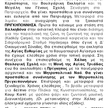
Κερκόπορτα,
την
Βουλγάρικη Εκκλησία
και τη
Μεγάλη του Γένους Σχολή
. Ξενάγηση στο
Πατριαρχείο.
Θα γίνει προσπάθεια για συνάντηση
και ευλογία από τον Πατριάρχη.
Μεταφορά στο
λιμάνι και
αναχώρηση για τα ξακουστά
ΠΡΙΓΚΗΠΟΝΝΗΣΑ
. Πρώτα θα κάνουμε μια στάση στη
Χαλκηδόνα
στην ασιατική πλευρά που είναι
διάσημη
για την παραλιακή της ζώνη, τη ζωντανή της αγορά
(Kadıköy Çarşısı), τα παραδοσιακά καφενεία και τον
Σιδηροδρομικό Σταθμό Haydarpaşa
όπου έγινε η Δ’
Οικουμενική Σύνοδος. Θα επισκεφθούμε την εκκλησία
της
Αγίας Ευθυμίας
με το θαυματουργό Αγίασμα και
θα έχουμε ελεύθερο χρόνο στην τοπική αγορά. Στη
συνέχεια θα επισκεφθούμε τη
Χάλκη
με τη
Θεολογική Σχολή
και τη
Μονή της Αγίας Τριάδας
ενώ θα ακολουθήσει η
Πρίγκηπος
με τα πανέμορφα
αρχοντικά και τον
Μητροπολιτικό Ναό
.
Θα γίνει
προσπάθεια συνάντησης με τον Μητροπολίτη
Πριγκιποννήσων
. Επιστροφή και μεταφορά στο
ξενοδοχείο. Χρόνος ελεύθερος .
Το βράδυ μεταφορά
για
δείπνο
στην Πλάκα της Κωνσταντινούπολης, το
Κουμ Καπί
με φρέσκο ψάρι και ζωντανή μουσική.
Διανυκτέρευση.
(Οι μετακινήσεις στην Χάλκη με
ηλεκτρικά οχήματα γίνονται ιδίοις εξόδοις).
η