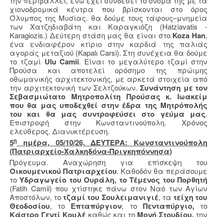
την περιβάλλει, ενώ έχει συνδέσει το όνομά της με τα
χιονοδρομικά κέντρα που βρίσκονται στο όρος
Όλυμπος της Μυσίας. θα δούμε τους τάφους–μνημεία
των Χατζηδιαβάτη και Καραγκιόζη (Hatziavatis -
Karagiozis.) Δεύτερη στάση μας θα είναι στο
Koza Han
,
ένα ενδιαφέρον κτίριο στην καρδιά της παλιάς
αγοράς μεταξιού (Kapalı Carsi). Στη συνέχεια θα δούμε
το τζαμί
Ulu Camii
. Είναι το μεγαλύτερο τζαμί στην
Προύσα και αποτελεί ορόσημο της πρώιμης
οθωμανικής αρχιτεκτονικής, με αρκετά στοιχεία από
την αρχιτεκτονική των Σελτζούκων.
Συνάντηση με τον
Σεβασμιώτατο Μητροπολίτη Προύσας κ. Ιωακείμ
που θα μας υποδεχθεί στην έδρα της Μητρόπολής
του και θα μας συντροφεύσει στο γεύμα μας
.
Επιστροφή στην Κωνσταντινούπολη. Χρόνος
ελεύθερος. Διανυκτέρευση.
η
5
ημέρα, 05/10/26, ΔΕΥΤΕΡΑ: Κωνσταντινούπολη
(Πατριαρχείο-Χαλκηδόνα-Πριγκηπόννησα)
Πρόγευμα. Αναχώρηση για επίσκεψη του
Οικουμενικού Πατριαρχείου
. Καθοδόν θα περάσουμε
το
Υδραγωγείο του Ουράλη, το Τέμενος του Πορθητή
(
Fatih
Camii
) που χτίστηκε πάνω στον Ναό των Αγίων
Αποστόλων, το
τζαμί του Σουλειμανιγιέ
, τα
τείχη του
Θεοδοσίου
, το
Επταπύργιον
, το
Πενταπύργιο,
το
Κάστρο Γεντί Κουλέ
καθώς και τη
Μονή Στουδίου,
την