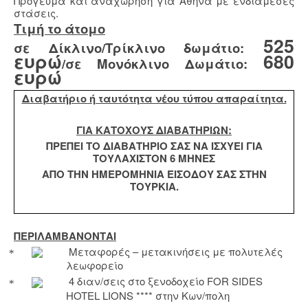
Πρόγευμα και αναχώρηση για Αθήνα με ενδιάμεσες
στάσεις.
Τιμή το άτομο
525
σε Δίκλινο/Τρίκλινο δωμάτιο:
ευρώ
680
/σε Μονόκλινο Δωμάτιο:
ευρώ
Διαβατήριο ή ταυτότητα νέου τύπου απαραίτητα.
ΓΙΑ ΚΑΤΟΧΟΥΣ ΔΙΑΒΑΤΗΡΙΩΝ:
ΠΡΕΠΕΙ ΤΟ ΔΙΑΒΑΤΗΡΙΟ ΣΑΣ ΝΑ ΙΣΧΥΕΙ ΓΙΑ
ΤΟΥΛΑΧΙΣΤΟΝ 6 ΜΗΝΕΣ
ΑΠΟ ΤΗΝ ΗΜΕΡΟΜΗΝΙΑ ΕΙΣΟΔΟΥ ΣΑΣ ΣΤΗΝ
ΤΟΥΡΚΙΑ.
ΠΕΡΙΛΑΜΒΑΝΟΝΤΑΙ
Μεταφορές – μετακινήσεις με πολυτελές
λεωφορείο
4 διαν/σεις στο ξενοδοχείο
FOR
SIDES
HOTEL
LIONS
**** στην Κων/πολη