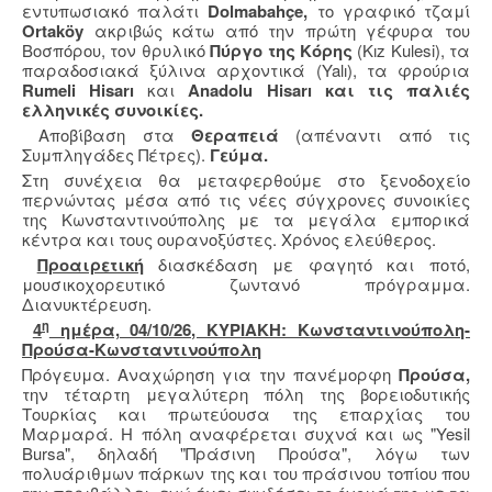
εντυπωσιακό παλάτι
Dolmabahçe,
το γραφικό τζαμί
Ortaköy
ακριβώς κάτω από την πρώτη γέφυρα του
Βοσπόρου, τον θρυλικό
Πύργο της Κόρης
(Kız Kulesi), τα
παραδοσιακά ξύλινα αρχοντικά (Yalı), τα φρούρια
Rumeli Hisarı
και
Anadolu Hisarı και τις παλιές
ελληνικές συνοικίες.
Αποβίβαση στα
Θεραπειά
(απέναντι από τις
Συμπληγάδες Πέτρες).
Γεύμα.
Στη συνέχεια θα μεταφερθούμε στο ξενοδοχείο
περνώντας μέσα από τις νέες σύγχρονες συνοικίες
της Κωνσταντινούπολης με τα μεγάλα εμπορικά
κέντρα και τους ουρανοξύστες. Χρόνος ελεύθερος.
Προαιρετική
διασκέδαση με φαγητό και ποτό,
μουσικοχορευτικό ζωντανό πρόγραμμα.
Διανυκτέρευση.
η
4
ημέρα, 04/10/26, ΚΥΡΙΑΚΗ: Κωνσταντινούπολη-
Προύσα-Κωνσταντινούπολη
Πρόγευμα. Αναχώρηση για την πανέμορφη
Προύσα,
την τέταρτη μεγαλύτερη πόλη της βορειοδυτικής
Τουρκίας και πρωτεύουσα της επαρχίας του
Μαρμαρά. Η πόλη αναφέρεται συχνά και ως "Yesil
Bursa", δηλαδή "Πράσινη Προύσα", λόγω των
πολυάριθμων πάρκων της και του πράσινου τοπίου που