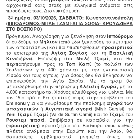
αρχοντικά καις στοές με ελληνικά ονόματα στις
προσόψεις τους. Διανυκτέρευση.
η
3
ημέρα, 03/10/2026, ΣΑΒΒΑΤΟ: Κωνσταντινούπολη
(ΙΠΠΟΔΡΟΜΟΣ-ΜΠΛΕ ΤΖΑΜΙ-ΑΓΙΑ ΣΟΦΙΑ- ΚΡΟΥΑΖΙΕΡΑ
ΣΤΟ ΒΟΣΠΟΡΟ)
Πρόγευμα. Αναχώρηση για ξενάγηση στον
Ιππόδρομο
όπου δούμε το
Μήλιον
(από εδώ ξεκινούσε το μέτρημα
των αποστάσεων) και θα επισκεφθούμε
προαιρετικά
το εσωτερικό της
Αγίας Σοφίας
και τη
Βασιλική
Κινστέρνα.
Επίσκεψη στο
Μπλέ
Τζαμί
, και θα
περπατήσουμε προς το
Τοπ Καπί
(το παλάτι των
Σουλτάνων για 400 χρόνια) με την εντυπωσιακή
είσοδο και τους κήπους, για όσους δεν θα θελήσουν να
επισκεφθούν την Αγία Σοφία. Με το τραμ θα
μεταφερθούμε στην περίφημη
Κλειστή Αγορά,
με τα
4.000 καταστήματα. Χρόνος ελεύθερος για ψώνια. Με
τον ίδιο τρόπο θα επιστρέψουμε στην προβλήτα του
Eminonu
για να γνωρίσουμε την περίφημη
αγορά των
μπαχαρικών
ή
Αιγυπτιακή αγορά
(Misir Carsisi), το
Yeni
Τζαμί Τζαμί
(Valide Sultan Camii)
και το
Τζαμί
του
Ρουστεμ πασά.
Επιβίβαση σε καραβάκι για την
(προαιρετική)
κρουαζιέρα στο Βόσπορο όπου καθώς
πλέετε ανάμεσα στην Ευρώπη και την Ασία, θα
θαυμάσετε εμβληματικά μνημεία όπως, το